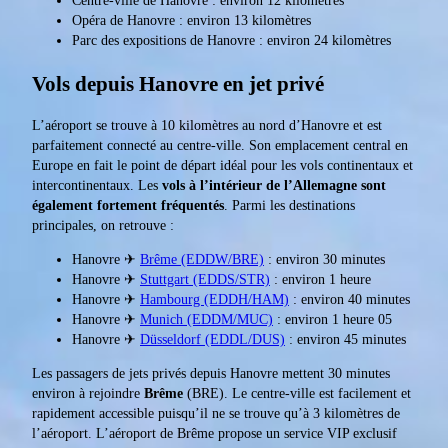
Centre-ville de Hanovre : environ 12 kilomètres
Opéra de Hanovre : environ 13 kilomètres
Parc des expositions de Hanovre : environ 24 kilomètres
Vols depuis Hanovre en jet privé
L’aéroport se trouve à 10 kilomètres au nord d’Hanovre et est
parfaitement connecté au centre-ville. Son emplacement central en
Europe en fait le point de départ idéal pour les vols continentaux et
intercontinentaux. Les
vols à l’intérieur de l’Allemagne sont
également fortement fréquentés
. Parmi les destinations
principales, on retrouve :
Hanovre ✈
Brême (EDDW/BRE)
: environ 30 minutes
Hanovre ✈
Stuttgart (EDDS/STR)
: environ 1 heure
Hanovre ✈
Hambourg (EDDH/HAM)
: environ 40 minutes
Hanovre ✈
Munich (EDDM/MUC)
: environ 1 heure 05
Hanovre ✈
Düsseldorf (EDDL/DUS)
: environ 45 minutes
Les passagers de jets privés depuis Hanovre mettent 30 minutes
environ à rejoindre
Brême
(BRE). Le centre-ville est facilement et
rapidement accessible puisqu’il ne se trouve qu’à 3 kilomètres de
l’aéroport. L’aéroport de Brême propose un service VIP exclusif