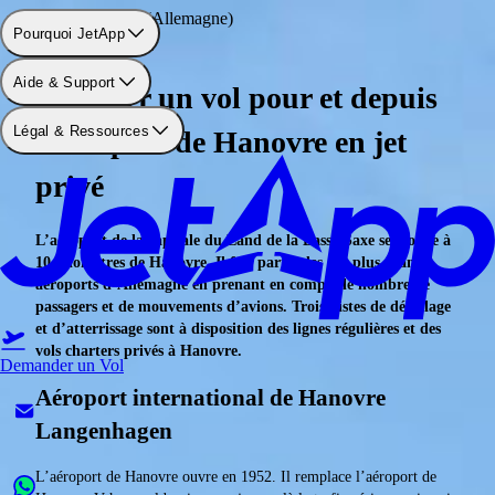
Aéroport: Hanovre (Allemagne)
Pourquoi JetApp
Aide & Support
Réserver un vol pour et depuis
Légal & Ressources
l’aéroport de Hanovre en jet
privé
L’aéroport de la capitale du Land de la Basse-Saxe se trouve à
10 kilomètres de Hanovre. Il fait partie des dix plus grands
aéroports d’Allemagne en prenant en compte le nombre de
passagers et de mouvements d’avions. Trois pistes de décollage
et d’atterrissage sont à disposition des lignes régulières et des
vols charters privés à Hanovre.
Demander un Vol
Aéroport international de Hanovre
Langenhagen
L’aéroport de Hanovre ouvre en 1952. Il remplace l’aéroport de