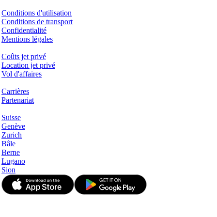
Questions juridiques
Conditions d'utilisation
Conditions de transport
Confidentialité
Mentions légales
Services & Informations
Coûts jet privé
Location jet privé
Vol d'affaires
Entreprise
Carrières
Partenariat
Hotspots
Suisse
Genève
Zurich
Bâle
Berne
Lugano
Sion
© JetApp 2017-2026