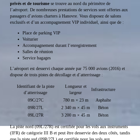
privés et de tourisme
se trouve au nord du périmètre de
l’aéroport. De nombreuses prestations de services sont offertes aux
passagers d’avions charters à Hanovre. Vous disposez de salons
exclusifs et d’un accompagnement VIP individuel, ainsi que de :
Place de parking VIP
Voiturier
Accompagnement durant l‘enregistrement
Salles de réunion
Service bagages
L’aéroport est desservi chaque année par 75 000 avions (2016) et
dispose de trois pistes de décollage et d’atterrissage :
Identifiant de la piste
Longueur et
Infrastructure
d’atterrissage
largeur
09C/27C
780 m × 23 m
Asphalte
09R/27L
2 340 m × 45 m
Béton
09L/27R
3 200 m × 45 m
Béton
La piste nord (09L/27R) est certifiée pour les vols aux instruments
(IFR) de catégorie III B et peut être desservie des deux côtés, tandis
que la piste sud (09R/27L) est certifiée pour les vols aux