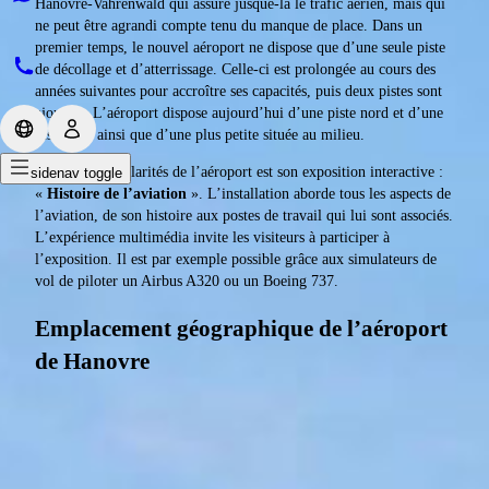
Hanovre-Vahrenwald qui assure jusque-là le trafic aérien, mais qui
ne peut être agrandi compte tenu du manque de place. Dans un
premier temps, le nouvel aéroport ne dispose que d’une seule piste
de décollage et d’atterrissage. Celle-ci est prolongée au cours des
années suivantes pour accroître ses capacités, puis deux pistes sont
ajoutées. L’aéroport dispose aujourd’hui d’une piste nord et d’une
piste sud, ainsi que d’une plus petite située au milieu.
Une des particularités de l’aéroport est son exposition interactive :
sidenav toggle
«
Histoire de l’aviation
». L’installation aborde tous les aspects de
l’aviation, de son histoire aux postes de travail qui lui sont associés.
L’expérience multimédia invite les visiteurs à participer à
l’exposition. Il est par exemple possible grâce aux simulateurs de
vol de piloter un Airbus A320 ou un Boeing 737.
Emplacement géographique de l’aéroport
de Hanovre