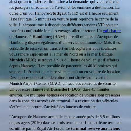
ainsi qu’un transfert en limousine à la demande, qui vient chercher
les passagers directement à l’avion et les emmène à destination. La
durée d’un vol Hanovre-
Stuttgart
(STR) est d’1 heure seulement.
Il ne faut que 15 minutes en voiture pour rejoindre le centre de la
ville. L’aéroport met à disposition différents services VIP pour un
transfert confortable lors des voyages aller et retour. Un
vol charter
de Hanovre à
Hambourg
(HAM) dure 40 minutes. L’aéroport de
Hambourg dispose également d’un service de limousine. Mais il est
conseillé de réserver un transfert en hélicoptère si vous souhaitez
vous rendre rapidement à la mer du Nord ou à la mer Baltique.
Munich
(MUC) se trouve à plus d’1 heure de vol en jet d’affaires
depuis Hanovre. Il est possible de parcourir les 40 kilomètres qui
séparent l’aéroport du centre-ville en taxi ou en voiture de location.
Des agences de location de voiture sont situées au niveau du
Munich Airport Center (MAC), en face des contrôles de sécurité.
Un vol entre Hanovre et
Düsseldorf
(DUS) dure 45 minutes
environ. De multiples agences de location de voiture sont présentes
dans la zone des arrivées du terminal. La restitution des véhicules
s’effectue au centre d’activité des loueurs de voiture.
L’aéroport de Hanovre accueille chaque année près de 5,5 millions
de passagers (2016) dans ses trois terminaux. Le quatrième terminal
est utilisé par la Royal Air Force. Le
terminal réservé aux avions