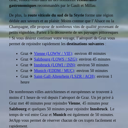
gastronomiques
recommandés par le Gault et Millau.
De plus, la
route viticole du sud de la Styrie
forme une région
dédiée aux saveurs et au plaisir. Moins connue que l’Alsace ou la
Champagne, elle propose de nombreux vins de qualité provenant de
petits vignobles. Partez à la découverte de ses paysages pittoresques
! Si vous désirez continuer votre voyage, l’aéroport de Graz vous
permet de rejoindre rapidement les
destinations suivantes
:
Graz ✈
Vienne (LOWW / VIE)
: environ 40 minutes
Graz ✈
Salzbourg (LOWS / SZG)
: environ 45 minutes
Graz ✈
Innsbruck (LOWI / INN)
: environ 50 minutes
Graz ✈
Munich (EDDM / MUC)
: environ 50 minutes
Graz ✈
Saint-Gall-Altenrhein (LSZR / ACH)
: environ 1
heure
De nombreuses villes autrichiennes et européennes se trouvent à
moins d’1 heure de vol depuis l’aéroport de Graz. Un jet privé à
Graz met 40 minutes pour rejoindre
Vienne
, 45 minutes pour
Salzbourg
et quelques 50 minutes pour rejoindre
Innsbruck
. Le
temps de vol entre Graz et
Munich
est également de 50 minutes.
JetApp vous permet de réserver chacun de ces trajets facilement et
rapidement.