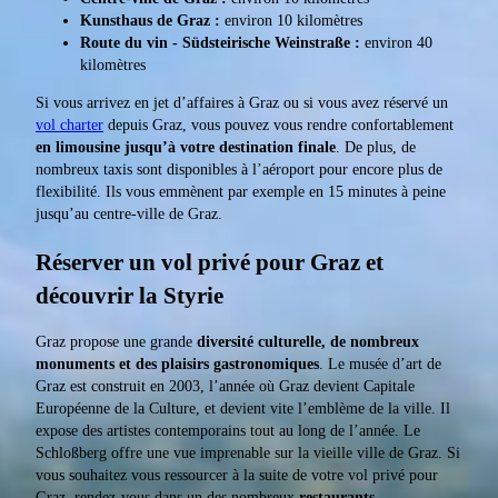
Kunsthaus de Graz :
environ 10 kilomètres
Route du vin - Südsteirische Weinstraße :
environ 40
kilomètres
Si vous arrivez en jet d’affaires à Graz ou si vous avez réservé un
vol charter
depuis Graz, vous pouvez vous rendre confortablement
en limousine jusqu’à votre destination finale
. De plus, de
nombreux taxis sont disponibles à l’aéroport pour encore plus de
flexibilité. Ils vous emmènent par exemple en 15 minutes à peine
jusqu’au centre-ville de Graz.
Réserver un vol privé pour Graz et
découvrir la Styrie
Graz propose une grande
diversité culturelle, de nombreux
monuments et des plaisirs gastronomiques
. Le musée d’art de
Graz est construit en 2003, l’année où Graz devient Capitale
Européenne de la Culture, et devient vite l’emblème de la ville. Il
expose des artistes contemporains tout au long de l’année. Le
Schloßberg offre une vue imprenable sur la vieille ville de Graz. Si
vous souhaitez vous ressourcer à la suite de votre vol privé pour
Graz, rendez-vous dans un des nombreux
restaurants