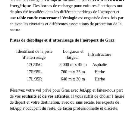
énergétique
. Des bornes de recharge pour voitures électriques ont
de plus été installées dans les différents parkings de l’aéroport et
une
table ronde concernant l’écologie
est organisée deux fois par
an avec les riverains et différentes associations de protection de la
nature.
Pistes de décollage et d’atterrissage de l’aéroport de Graz
Identifiant de la piste
Longueur et
Infrastructure
d’atterrissage
largeur
17C/35C
3 000 m x 45 m
Asphalte
17R/35L
760 m x 25 m
Herbe
17L/35R
640 m x 30 m
Herbe
Réservez votre vol privé pour Graz avec JetApp et faites-nous part
de vos
souhaits et de vos attentes
. Il vous suffit de choisir l’heure
de départ et votre destination, avec ou sans escale, les experts de
JetApp s’occupent du reste, de façon professionnelle et discrète.