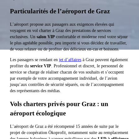
Particularités de l’aéroport de Graz
L’aéroport propose aux passagers aux exigences élevées qui
voyagent en vol charter à Graz des prestations de services
exclusives. Un
salon VIP
confortable et moderne rend votre séjour
le plus agréable possible, peu importe si vous décidez de travailler,
de vous relaxer ou de profiter des délicieux en-cas et boissons.
Les passagers se rendant en
jet d’affaires
à Graz peuvent également
profiter du
service VIP
. Professionnel et discret, le personnel de
service se charge de réaliser chacun de vos souhaits et s’occupent
par exemple de votre accompagnement individuel, de l’avion
jusqu’aux contrôles de sécurité séparés, ou de l’accompagnement
des représentants des médias.
Vols charters privés pour Graz : un
aéroport écologique
L’aéroport de Graz a été récompensé 15 années de suite par le
projet de coopération Ökoprofit, notamment suite au remplacement
des lampes halogènes à vapeur métallique par des
LED à efficience