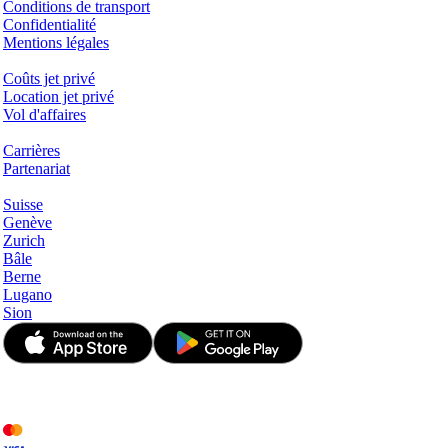
Conditions de transport
Confidentialité
Mentions légales
Services & Informations
Coûts jet privé
Location jet privé
Vol d'affaires
Entreprise
Carrières
Partenariat
Hotspots
Suisse
Genève
Zurich
Bâle
Berne
Lugano
Sion
© JetApp 2017-2026