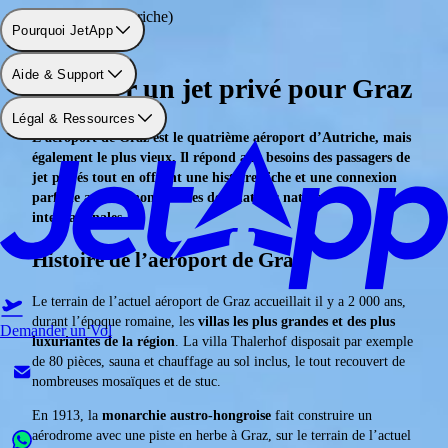
Aéroport: Graz (Autriche)
Pourquoi JetApp
Aide & Support
Réserver un jet privé pour Graz
Légal & Ressources
L’aéroport de Graz est le quatrième aéroport d’Autriche, mais
également le plus vieux. Il répond aux besoins des passagers de
jet privés tout en offrant une histoire riche et une connexion
parfaite avec de nombreuses destinations nationales et
internationales.
Histoire de l’aéroport de Graz
Le terrain de l’actuel aéroport de Graz accueillait il y a 2 000 ans,
durant l’époque romaine, les
villas les plus grandes et des plus
Demander un Vol
luxuriantes de la région
. La villa Thalerhof disposait par exemple
de 80 pièces, sauna et chauffage au sol inclus, le tout recouvert de
nombreuses mosaïques et de stuc.
En 1913, la
monarchie austro-hongroise
fait construire un
aérodrome avec une piste en herbe à Graz, sur le terrain de l’actuel