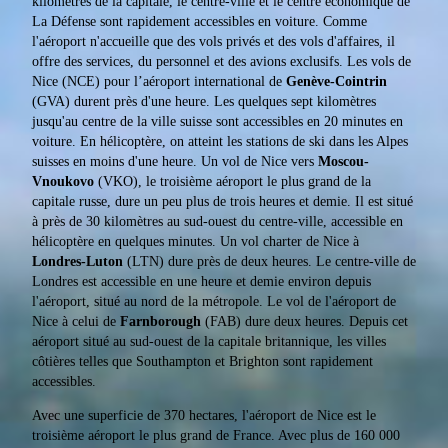
kilomètres de la capitale, le centre-ville et le centre économique de
La Défense sont rapidement accessibles en voiture. Comme
l'aéroport n'accueille que des vols privés et des vols d'affaires, il
offre des services, du personnel et des avions exclusifs. Les vols de
Nice (NCE) pour l’aéroport international de
Genève-Cointrin
(GVA) durent près d'une heure. Les quelques sept kilomètres
jusqu'au centre de la ville suisse sont accessibles en 20 minutes en
voiture. En hélicoptère, on atteint les stations de ski dans les Alpes
suisses en moins d'une heure. Un vol de Nice vers
Moscou-
Vnoukovo
(VKO), le troisième aéroport le plus grand de la
capitale russe, dure un peu plus de trois heures et demie. Il est situé
à près de 30 kilomètres au sud-ouest du centre-ville, accessible en
hélicoptère en quelques minutes. Un vol charter de Nice à
Londres-Luton
(LTN) dure près de deux heures. Le centre-ville de
Londres est accessible en une heure et demie environ depuis
l'aéroport, situé au nord de la métropole. Le vol de l'aéroport de
Nice à celui de
Farnborough
(FAB) dure deux heures. Depuis cet
aéroport situé au sud-ouest de la capitale britannique, les villes
côtières telles que Southampton et Brighton sont rapidement
accessibles.
Avec une superficie de 370 hectares, l'aéroport de Nice est le
troisième aéroport le plus grand de France. Avec plus de 160 000