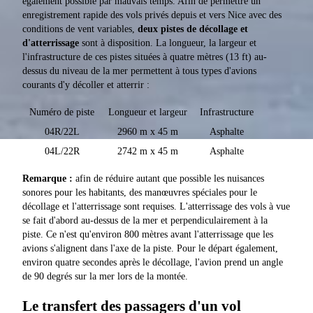
également possible par mauvais temps. Afin de permettre un
enregistrement rapide des vols privés depuis et vers Nice avec des
conditions de vent variables,
deux pistes de décollage et
d'atterrissage
sont à disposition. La longueur, la largeur et
l'infrastructure de ces pistes situées à quatre mètres (13 ft) au-
dessus du niveau de la mer permettent à tous types d'avions
courants d'y décoller et atterrir :
Numéro de piste
Longueur et largeur
Infrastructure
04R/22L
2960 m x 45 m
Asphalte
04L/22R
2742 m x 45 m
Asphalte
Remarque :
afin de réduire autant que possible les nuisances
sonores pour les habitants, des manœuvres spéciales pour le
décollage et l'atterrissage sont requises. L'atterrissage des vols à vue
se fait d'abord au-dessus de la mer et perpendiculairement à la
piste. Ce n'est qu'environ 800 mètres avant l'atterrissage que les
avions s'alignent dans l'axe de la piste. Pour le départ également,
environ quatre secondes après le décollage, l'avion prend un angle
de 90 degrés sur la mer lors de la montée.
Le transfert des passagers d'un vol