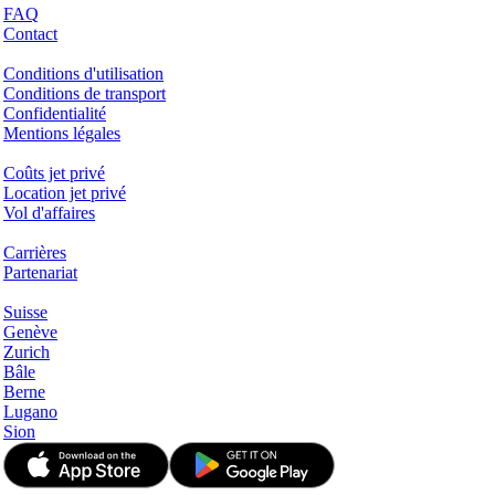
FAQ
Contact
Questions juridiques
Conditions d'utilisation
Conditions de transport
Confidentialité
Mentions légales
Services & Informations
Coûts jet privé
Location jet privé
Vol d'affaires
Entreprise
Carrières
Partenariat
Hotspots
Suisse
Genève
Zurich
Bâle
Berne
Lugano
Sion