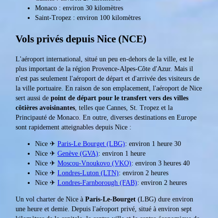
Monaco : environ 30 kilomètres
Saint-Tropez : environ 100 kilomètres
Vols privés depuis Nice (NCE)
L'aéroport international, situé un peu en-dehors de la ville, est le
plus important de la région Provence-Alpes-Côte d'Azur. Mais il
n'est pas seulement l'aéroport de départ et d'arrivée des visiteurs de
la ville portuaire. En raison de son emplacement, l'aéroport de Nice
sert aussi de
point de départ pour le transfert vers des villes
côtières avoisinantes
, telles que Cannes, St. Tropez et la
Principauté de Monaco. En outre, diverses destinations en Europe
sont rapidement atteignables depuis Nice :
Nice ✈
Paris-Le Bourget (LBG)
: environ 1 heure 30
Nice ✈
Genève (GVA)
: environ 1 heure
Nice ✈
Moscou-Vnoukovo (VKO)
: environ 3 heures 40
Nice ✈
Londres-Luton (LTN)
: environ 2 heures
Nice ✈
Londres-Farnborough (FAB)
: environ 2 heures
Un vol charter de Nice à
Paris-Le-Bourget
(LBG) dure environ
une heure et demie. Depuis l'aéroport privé, situé à environ sept