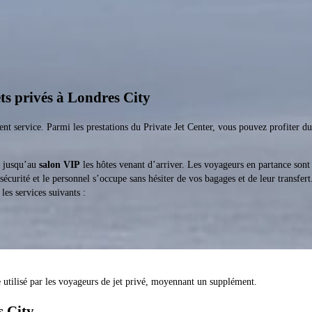
ets privés à Londres City
ent service. Parmi les prestations du Private Jet Center, vous pouvez profiter d
r jusqu’au
salon VIP
les hôtes venant d’arriver. Les voyageurs en partance sont
écurité et le personnel s’occupe sans hésiter de vos bagages et de leur transfert. 
les services suivants :
e utilisé par les voyageurs de jet privé, moyennant un supplément.
s City