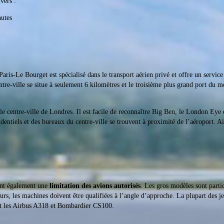
vers :
utes
Paris-Le Bourget est spécialisé dans le transport aérien privé et offre un servi
tre-ville se situe à seulement 6 kilomètres et le troisième plus grand port du 
 centre-ville de Londres. Il est facile de reconnaître Big Ben, le London Eye e
entiels et des bureaux du centre-ville se trouvent à proximité de l’aéroport. Ain
ent également une
limitation des avions autorisés
. Les gros modèles sont part
urs, les machines doivent être qualifiées à l’angle d’approche. La plupart des je
ont les Airbus A318 et Bombardier CS100.