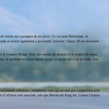
ce de renom aux passagers de jet privé. Un vol pour Rotterdam, la
monde se trouve également à proximité. Environ 1 heure 30 est nécessaire
t le London Bridge. Pour des raisons de sécurité et le respect du repos
si, le terminal est fermé durant la nuit et aucun vol n’est possible. Les
iculièrement concernés, notamment ceux qui ne sont pas compatibles avec
ts d’affaires sont autorisés, tels que Beechcraft King Air, Cessna Citation