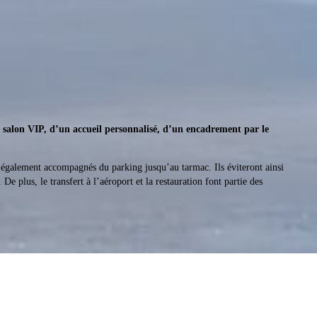
u
salon VIP, d’un accueil personnalisé, d’un encadrement par le
 également accompagnés du parking jusqu’au tarmac. Ils éviteront ainsi
De plus, le transfert à l’aéroport et la restauration font partie des