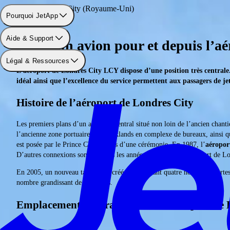
Aéroport: Londres-City (Royaume-Uni)
Pourquoi JetApp
Aide & Support
Louer un avion pour et depuis l’a
Légal & Ressources
L’aéroport de Londres City LCY dispose d’une position très centrale. 
idéal ainsi que l’excellence du service permettent aux passagers de j
Histoire de l’aéroport de Londres City
Les premiers plans d’un aéroport central situé non loin de l’ancien chantie
l’ancienne zone portuaire des Docklands en complexe de bureaux, ainsi q
est posée par le Prince Charles lors d’une cérémonie. En 1987, l’
aéroport
D’autres connexions sont ajoutées les années suivantes et l’aéroport de 
En 2005, un nouveau tarmac est créé, comprenant quatre nouvelles portes
nombre grandissant de passagers.
Emplacement géographique de l’aéroport de