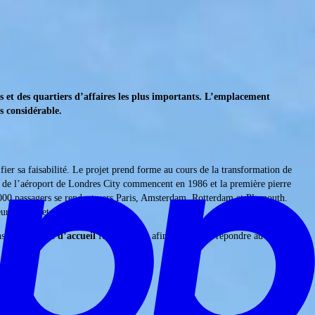
s et des quartiers d’affaires les plus importants. L’emplacement
s considérable.
fier sa faisabilité. Le projet prend forme au cours de la transformation de
 de l’aéroport de Londres City commencent en 1986 et la première pierre
 000 passagers se rendant vers Paris, Amsterdam, Rotterdam et Plymouth.
rs privés et d’affaires.
ns, la
capacité d’accueil
fut agrandie, afin de pouvoir répondre au