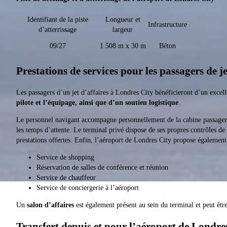
Identifiant de la piste
Longueur et
Infrastructure
d’atterrissage
largeur
09/27
1 508 m x 30 m
Béton
Prestations de services pour les passagers de j
Les passagers d’un jet d’affaires à Londres City bénéficieront d’un excell
pilote et l’équipage, ainsi que d’un soutien logistique
.
Le personnel navigant accompagne personnellement de la cabine passage
les temps d’attente. Le terminal privé dispose de ses propres contrôles de s
prestations offertes. Enfin, l’aéroport de Londres City propose également 
Service de shopping
Réservation de salles de conférence et réunion
Service de chauffeur
Service de conciergerie à l’aéroport
Un
salon d’affaires
est également présent au sein du terminal et peut êtr
Transfert depuis et pour l’aéroport de Londre