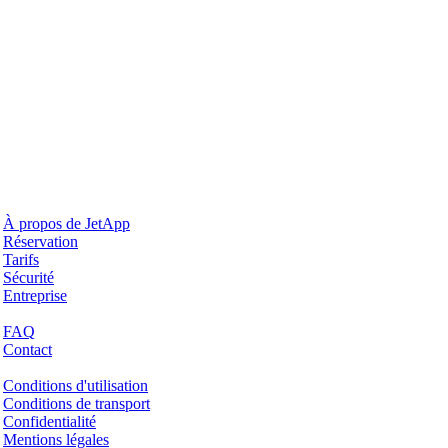
Pourquoi JetApp
À propos de JetApp
Réservation
Tarifs
Sécurité
Entreprise
Aide & Support
FAQ
Contact
Questions juridiques
Conditions d'utilisation
Conditions de transport
Confidentialité
Mentions légales