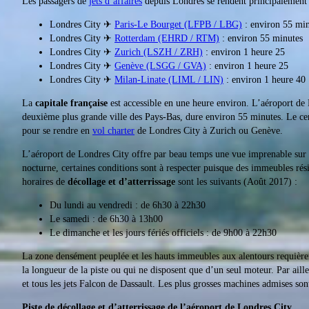
Les passagers de
jets d’affaires
depuis Londres se rendent principalement 
Londres City ✈
Paris-Le Bourget (LFPB / LBG)
: environ 55 min
Londres City ✈
Rotterdam (EHRD / RTM)
: environ 55 minutes
Londres City ✈
Zurich (LSZH / ZRH)
: environ 1 heure 25
Londres City ✈
Genève (LSGG / GVA)
: environ 1 heure 25
Londres City ✈
Milan-Linate (LIML / LIN)
: environ 1 heure 40
La
capitale française
est accessible en une heure environ. L’aéroport de 
deuxième plus grande ville des Pays-Bas, dure environ 55 minutes. Le cen
pour se rendre en
vol charter
de Londres City à Zurich ou Genève.
L’aéroport de Londres City offre par beau temps une vue imprenable sur le
nocturne, certaines conditions sont à respecter puisque des immeubles résid
horaires de
décollage et d’atterrissage
sont les suivants (Août 2017) :
Du lundi au vendredi : de 6h30 à 22h30
Le samedi : de 6h30 à 13h00
Le dimanche et les jours fériés officiels : de 9h00 à 22h30
La zone densément peuplée et les hauts immeubles aux alentours requièr
la longueur de la piste ou qui ne disposent que d’un seul moteur. Par aille
et tous les jets Falcon de Dassault. Les plus grosses machines admises s
Piste de décollage et d’atterrissage de l’aéroport de Londres City