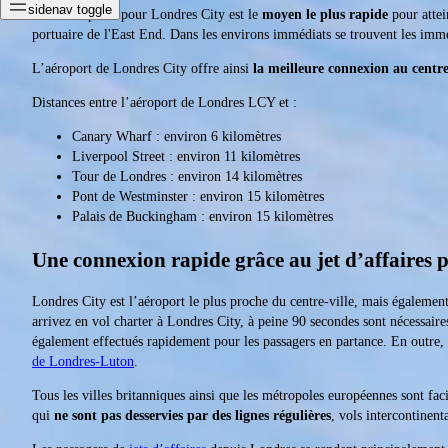
sidenav toggle
Un avion privé pour Londres City est le
moyen le plus rapide
pour attei
portuaire de l'East End. Dans les environs immédiats se trouvent les im
L’aéroport de Londres City offre ainsi
la meilleure connexion au centre
Distances entre l’aéroport de Londres LCY et :
Canary Wharf : environ 6 kilomètres
Liverpool Street : environ 11 kilomètres
Tour de Londres : environ 14 kilomètres
Pont de Westminster : environ 15 kilomètres
Palais de Buckingham : environ 15 kilomètres
Une connexion rapide grâce au jet d’affaires 
Londres City est l’aéroport le plus proche du centre-ville, mais également 
arrivez en vol charter à Londres City, à peine 90 secondes sont nécessaires
également effectués rapidement pour les passagers en partance. En outre
de Londres-Luton
.
Tous les villes britanniques ainsi que les métropoles européennes sont fa
qui
ne sont pas desservies par des lignes régulières
, vols intercontinen