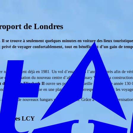
éroport de Londres
Il se trouve à seulement quelques minutes en voiture des lieux touristique
et privé de voyager confortablement, tout en bénéficiant d’un gain de temp
r naval existent déjà en 1981. Un vol d’essai a lieu l’année d’après afin de véri
ue de la formation du nouveau centre d’affaires Canary Wharf. La construction
 de la Reine Elizabeth II
ouvre ses portes et accueille la première année 130
Londres LCY se transforme en une plateforme de correspondance pour les voyageu
 ainsi que de nouveaux hangars pour les avions. Grâce à d’autres modernisatio
 Londres LCY