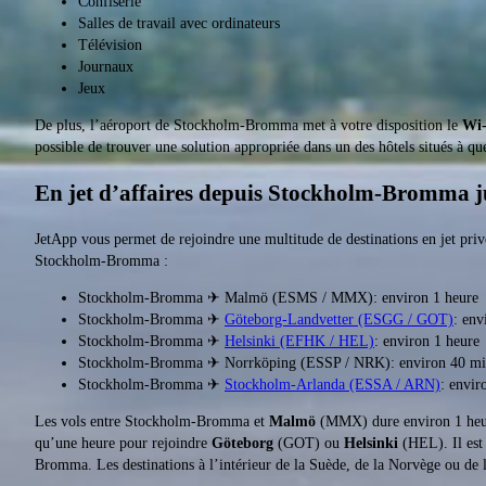
Confiserie
Salles de travail avec ordinateurs
Télévision
Journaux
Jeux
De plus, l’aéroport de Stockholm-Bromma met à votre disposition le
Wi-
possible de trouver une solution appropriée dans un des hôtels situés à q
En jet d’affaires depuis Stockholm-Bromma ju
JetApp vous permet de rejoindre une multitude de destinations en jet privé
Stockholm-Bromma :
Stockholm-Bromma ✈ Malmö (ESMS / MMX): environ 1 heure
Stockholm-Bromma ✈
Göteborg-Landvetter (ESGG / GOT)
: env
Stockholm-Bromma ✈
Helsinki (EFHK / HEL)
: environ 1 heure
Stockholm-Bromma ✈ Norrköping (ESSP / NRK): environ 40 mi
Stockholm-Bromma ✈
Stockholm-Arlanda (ESSA / ARN)
: envir
Les vols entre Stockholm-Bromma et
Malmö
(MMX) dure environ 1 heur
qu’une heure pour rejoindre
Göteborg
(GOT) ou
Helsinki
(HEL). Il est
Bromma. Les destinations à l’intérieur de la Suède, de la Norvège ou de 