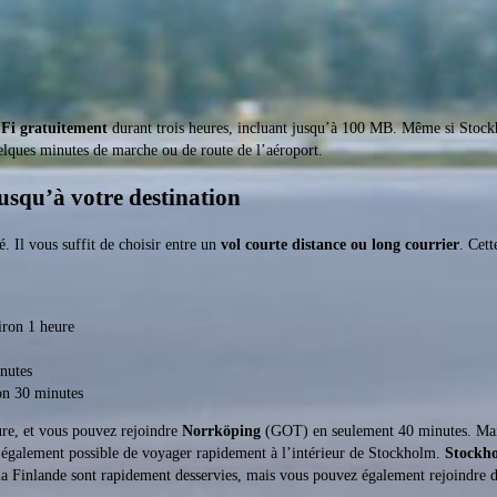
Fi gratuitement
durant trois heures, incluant jusqu’à 100 MB. Même si Sto
uelques minutes de marche ou de route de l’aéroport.
squ’à votre destination
. Il vous suffit de choisir entre un
vol courte distance ou long courrier
. Cett
iron 1 heure
nutes
on 30 minutes
e, et vous pouvez rejoindre
Norrköping
(GOT) en seulement 40 minutes. Mais d
 également possible de voyager rapidement à l’intérieur de Stockholm.
Stockh
la Finlande sont rapidement desservies, mais vous pouvez également rejoindre d