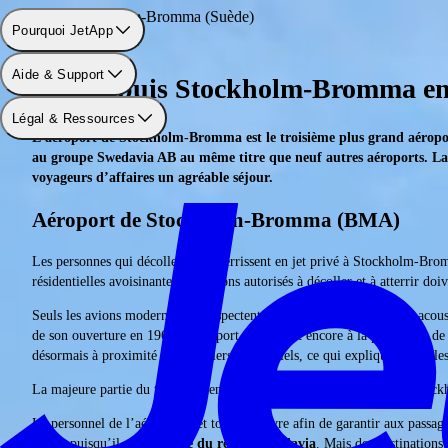
Aéroport: Stockholm-Bromma (Suède)
Pourquoi JetApp
Aide & Support
Vols depuis Stockholm-Bromma en 
Légal & Ressources
L’aéroport de Stockholm-Bromma est le troisième plus grand aéroport
au groupe Swedavia AB au même titre que neuf autres aéroports. La seu
voyageurs d’affaires un agréable séjour.
Aéroport de Stockholm-Bromma (BMA)
Les personnes qui décollent ou atterrissent en jet privé à Stockholm-Bro
résidentielles avoisinantes, les avions autorisés à décoller et à atterrir doi
Seuls les avions modernes qui respectent les normes de certification acous
de son ouverture en 1963, l’aéroport se trouvait encore à la périphérie d
désormais à proximité des quartiers résidentiels, ce qui explique les règles
La majeure partie du trafic aérien était redirigée vers l’aéroport de Sto
Le personnel de l’aéroport met tout en œuvre afin de garantir aux passag
Suède puisqu’il est
membre du réseau Swedavia
. Mais des destinations