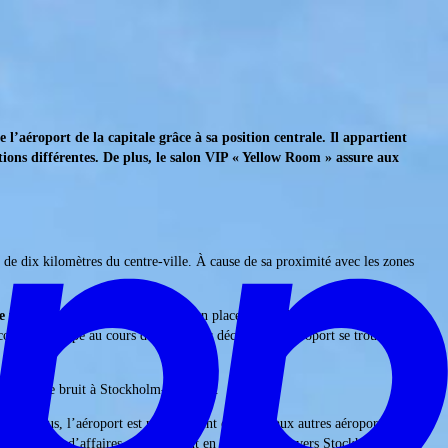
aéroport de la capitale grâce à sa position centrale. Il appartient
tions différentes. De plus, le salon VIP « Yellow Room » assure aux
 de dix kilomètres du centre-ville. À cause de sa proximité avec les zones
e vol
de nuit a également été mise en place à Stockholm-Bromma. Lors
ucoup développé au cours des dernières décennies, l’aéroport se trouve
ion contre le bruit à Stockholm-Bromma.
 De plus, l’aéroport est parfaitement connecté aux autres aéroports de
 des hommes d’affaires qui voyagent en jet d’affaires vers Stockholm.