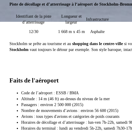
Piste de décollage et d’atterrissage à l‘aéroport de Stockholm-Brom
Identifiant de la piste
Longueur et
Infrastructure
d’atterrissage
largeur
12/30
1 668 m x 45 m
Asphalte
Stockholm se prête au tourisme et au
shopping dans le centre-ville
si vo
Stockholm
vaut toujours le détour par exemple. Son style baroque, intact
Faits de l'aéroport
Code de l’aéroport : ESSB / BMA
Altitude : 14 m (46 ft) au-dessus du niveau de la mer
Passagers : environ 2 500 000 (2015)
Nombre de mouvements d’avions : environ 56 600 (2015)
Avions : tous types d'avions et catégories de poids courants
Horaires de décollage et d’atterrissage : lun-ven 7h-22h, samedi
Horaires du terminal : lundi au vendredi 5h-22h, samedi 7h30-1