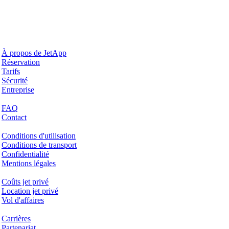
Pourquoi JetApp
À propos de JetApp
Réservation
Tarifs
Sécurité
Entreprise
Aide & Support
FAQ
Contact
Questions juridiques
Conditions d'utilisation
Conditions de transport
Confidentialité
Mentions légales
Services & Informations
Coûts jet privé
Location jet privé
Vol d'affaires
Entreprise
Carrières
Partenariat