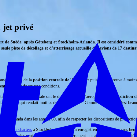
jet privé
 de Suède, après Göteborg et Stockholm-Arlanda. Il est considéré comme l’
le piste de décollage et d’atterrissage accueille des avions de 17 destina
mma profitent de la
position centrale de l’aéroport
puisqu’il se trouve à moins
vent respecter de strictes conditions.
tique et environnementale ont le droit d’utiliser l’aéroport. Une
interdiction d
e la ville, ce qui rendait inutiles de telles mesures. Comme Stockholm s’est bea
 actuelles.
ckholm-Arlanda dans les années 60, afin de respecter les dispositions de protect
ers de
vols charters
à Stockholm-Bromma un enregistrement rapide et sans heurts.
 internationales sont aussi desservies régulièrement, un autre avantage apprécié