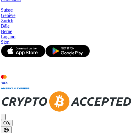
Hotspots
Suisse
Genève
Zurich
Bâle
Berne
Lugano
Sion
© JetApp 2017-2026
CO₂