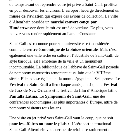
du temps avant de reprendre votre jet privé à Saint-Gall, profitez-
en pour découvrir les environs. L’aéroport héberge directement un
musée de l’aviation
qui expose des avions de collection. La ville
d’Altenrhein possède un
marché couvert conçu par
Hundertwasser
dont le toit est orné de verdure. De plus, vous
pouvez vous rendre rapidement au Lac de Constance.
Saint-Gall est reconnue pour son université et est considérée
comme le
centre économique de la Suisse orientale
. Mais c’est
également une ville riche en culture : l’abbatiale de Saint-Gall, de
style baroque, est l’emblème de la ville et un monument
incontournable. La bibliothèque de l'abbaye de Saint-Gall possède
de nombreux manuscrits remontant aussi loin que le VIIIème
siècle. Elle expose également la momie égyptienne Schepenese. Le
Festival de Saint-Gall
a lieu chaque année, ainsi que le
Festival
de Jazz de New Orleans
et le festival du film d’Amérique latine
Pantalla Latina
. Le
Symposium de Saint-Gall
, une des
conférences économiques les plus importantes d’Europe, attire de
nombreux visiteurs tous les ans.
Une visite en jet privé vers Saint-Gall vaut le coup, que ce soit
pour les affaires ou pour le plaisir
. L’aéroport international
Saint-Gall-Altenrhein vous permet de rejoindre rapidement de