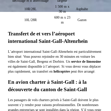
décollage et d’atterrissage
largeur
1 500 m x
10R/28L
Asphalte
30 m
600 m x 23
10L/28R
Gazon
m
Transfert de et vers l’aéroport
international Saint-Gall-Altenrhein
L’aéroport international Saint-Gall-Altenrhein est particulièrement
bien situé. Vous pouvez rejoindre en 30 minutes en voiture les
villes de Saint-Gall, Bregenz et Dorbirn. Un
service de limousine
est également disponible à l’aéroport. Si vous devez vous déplacer
plus rapidement, un transfert en
hélicoptère
peut être arrangé.
En avion charter à Saint-Gall : à la
découverte du canton de Saint-Gall
Les passagers de vols charters privés à Saint-Gall doivent le plus
souvent s’y rendre pour raisons professionnelles. De nombreuses
grandes entreprises se sont installées dans la région. S’il vous reste