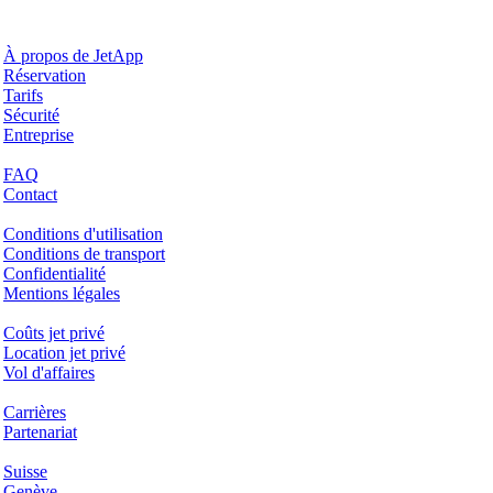
Pourquoi JetApp
À propos de JetApp
Réservation
Tarifs
Sécurité
Entreprise
Aide & Support
FAQ
Contact
Questions juridiques
Conditions d'utilisation
Conditions de transport
Confidentialité
Mentions légales
Services & Informations
Coûts jet privé
Location jet privé
Vol d'affaires
Entreprise
Carrières
Partenariat
Hotspots
Suisse
Genève