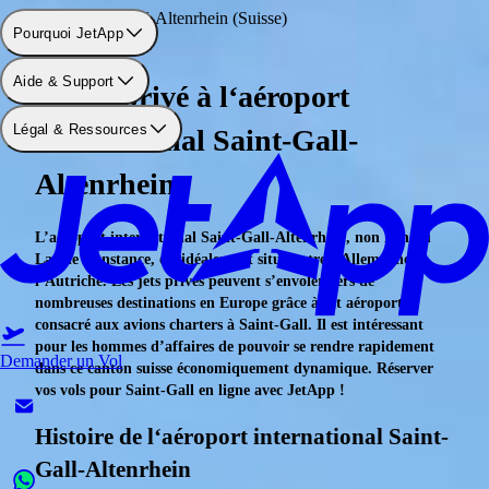
Aéroport: Saint-Gall-Altenrhein (Suisse)
Pourquoi JetApp
Aide & Support
En jet privé à l‘aéroport
Légal & Ressources
international Saint-Gall-
Altenrhein
L’aéroport international Saint-Gall-Altenrhein, non loin du
Lac de Constance, est idéalement situé entre l’Allemagne et
l’Autriche. Les jets privés peuvent s’envoler vers de
nombreuses destinations en Europe grâce à cet aéroport
consacré aux avions charters à Saint-Gall. Il est intéressant
pour les hommes d’affaires de pouvoir se rendre rapidement
Demander un Vol
dans ce canton suisse économiquement dynamique. Réserver
vos vols pour Saint-Gall en ligne avec JetApp !
Histoire de l‘aéroport international Saint-
Gall-Altenrhein