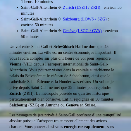
1 heure 10 minutes
Saint-Gall-Altenrhein ✈
Zurich (ESZH / ZRH)
: environ 35
minutes
Saint-Gall-Altenrhein ✈
Salzbourg (LOWS / SZG)
:
environ 50 minutes
Saint-Gall-Altenrhein ✈
Genève (LSGG / GVA)
: environ
50 minutes
Un vol entre Saint-Gall et
Schwäbisch Hall
ne dure que 45
minutes environ. La ville est un centre économique important. Il
vous faudra compter sur plus d’1 heure de vol pour rejoindre
Vienne
(VIE) depuis l’aéroport international de Saint-Gall-
Altenrhein. Vous pourrez visiter dans la capitale autrichienne le
palais du Belvédère et le château de Schönbrunn, ainsi que la
cathédrale Saint-Étienne et la Hundertwasserhaus. Un vol en jet
privé depuis Saint-Gall ne met que 35 minutes pour rejoindre
Zurich
(ZRH). La métropole possède un quartier historique
particulièrement bien conservé. Enfin, rejoignez en 50 minutes
Salzbourg
(SZG) en Autriche ou
Genève
en Suisse.
Les passagers de jets privés à Saint-Gall profitent d’une tranquillité
absolue puisque l’aéroport traite essentiellement des avions
charters. Vous pouvez ainsi vous
enregistrer rapidement
, sans