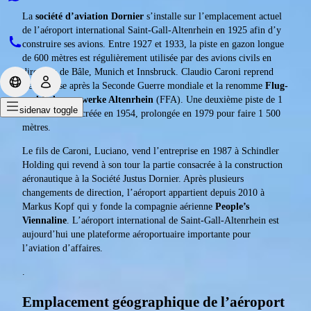
La
société d’aviation Dornier
s’installe sur l’emplacement actuel
de l’aéroport international Saint-Gall-Altenrhein en 1925 afin d’y
construire ses avions. Entre 1927 et 1933, la piste en gazon longue
de 600 mètres est régulièrement utilisée par des avions civils en
direction de Bâle, Munich et Innsbruck. Claudio Caroni reprend
l’entreprise après la Seconde Guerre mondiale et la renomme
Flug-
und Fahrzeugwerke Altenrhein
(FFA). Une deuxième piste de 1
sidenav toggle
200 mètres est créée en 1954, prolongée en 1979 pour faire 1 500
mètres.
Le fils de Caroni, Luciano, vend l’entreprise en 1987 à Schindler
Holding qui revend à son tour la partie consacrée à la construction
aéronautique à la Société Justus Dornier. Après plusieurs
changements de direction, l’aéroport appartient depuis 2010 à
Markus Kopf qui y fonde la compagnie aérienne
People’s
Viennaline
. L’aéroport international de Saint-Gall-Altenrhein est
aujourd’hui une plateforme aéroportuaire importante pour
l’aviation d’affaires.
.
Emplacement géographique de l’aéroport