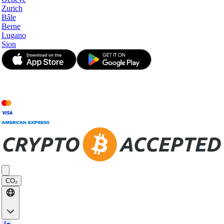
Zurich
Bâle
Berne
Lugano
Sion
© JetApp 2017-2026
CO₂