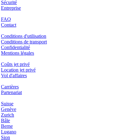
Sécurité
Entreprise
Aide & Support
FAQ
Contact
Questions juridiques
Conditions d'utilisation
Conditions de transport
Confidentialité
Mentions légales
Services & Informations
Coûts jet privé
Location jet privé
Vol d'affaires
Entreprise
Carrières
Partenariat
Hotspots
Suisse
Genève
Zurich
Bâle
Berne
Lugano
Sion