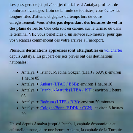
Les passagers de jet privé ou jet d’affaires à Antalya profitent de
nombreux avantages. Loin de la foule de touristes, vous évitez les
longues files d’attente et gagnez du temps lors de votre
enregistrement. Vous n’êtes
pas dépendant des horaires de vol ni
des plans de route
. Que cela soit en cabine, sur le tarmac ou dans
le terminal VIP, vous bénéficiez d’un service sur-mesure, pour que
vos vacances commencent dès votre arrivée à l’aéroport.
Plusieurs
destinations appréciées sont atteignables
en
vol charter
depuis Antalya. La plupart des jets privés ont des destinations
nationales :
Antalya ✈ Istanbul-Sabiha Gökçen (LTFJ / SAW): environ
1 heure 05
Antalya ✈
Ankara (LTAC / ESB)
: environ 1 heure 10
Antalya ✈
Istanbul-Atatürk (LTBA / IST)
: environ 1 heure
05
Antalya ✈
Bodrum (LTFE / BJV)
: environ 50 minutes
Antalya ✈
Cologne/Bonn (EDDK / CGN)
: environ 3 heures
20
Un vol depuis Antalya jusqu‘à Istanbul, capitale économique et
culturelle turque, dure une heure. Ankara, la capitale de la Turquie