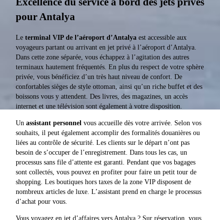
Excellence du service à bord des jets privés
pour Antalya
Le
terminal VIP de l’aéroport d’Antalya
est accessible aux
voyageurs partant ou arrivant en jet privé à l’aéroport d’Antalya.
Dans cette zone séparée, vous échappez à l’agitation des autres
terminaux hautement fréquentés. En plus du respect de votre sphère
privée, vous bénéficiez d’un très haut niveau de confort. De
confortables sièges de style ottoman, ainsi qu’un riche buffet et des
boissons vous y attendent. Des livres, des magazines, un accès
internet et une télévision sont également à votre disposition.
Un
assistant personnel
vous accueille dès votre arrivée. Selon vos
souhaits, il peut également accomplir des formalités douanières ou
liées au contrôle de sécurité. Les clients sur le départ n’ont pas
besoin de s’occuper de l’enregistrement. Dans tous les cas, un
processus sans file d’attente est garanti. Pendant que vos bagages
sont collectés, vous pouvez en profiter pour faire un petit tour de
shopping. Les boutiques hors taxes de la zone VIP disposent de
nombreux articles de luxe. L’assistant prend en charge le processus
d’achat pour vous.
Vous voyagez en jet d’affaires vers Antalya ? Sur réservation, vous