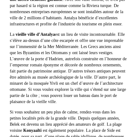
par hasard si la région est connue comme la Riviera turque. De
nombreuses entreprises européennes se sont installées autour de la
ville de 2 millions d’habitants. Antalya bénéficie d’excellentes
infrastructures et profite de l'industrie du tourisme en plein essor.
La
vieille ville d’Antalya
est un lieu de visite incontournable. Elle
s‘élève au-dessus d’une côte escarpée et offre une vue imprenable
sur l’immensité de la Mer Méditerranée. Les Grecs anciens ainsi
que les Byzantins et les Ottomans y ont laissé leurs vestiges.
L’œuvre de la porte d’Hadrien, autrefois construite en l’honneur de
l’empereur romain éponyme et décorée de nombreux ornements,
fait partie du patrimoine antique. D’autres trésors antiques peuvent
être admirés au musée archéologique de la ville. D’autre part, le
minaret de la mosquée Yivli est un chef d’œuvre de l’architecture
ottomane. Si vous voulez explorer la ville qui s’étend sur une large
partie de la côte ; vous pouvez louer un bateau dans le port de
plaisance de la vieille ville.
Si vous souhaitez un peu plus de calme, rendez-vous dans les
petites localités près de la grande ville. Depuis quelques années,
Belek est devenu un lieu apprécié des amateurs de golf. La plage
voisine
Konyaalti
est également populaire. La place de Side est
dotée, pour sa part, d’une plage de sable idyllique, de nombreuses