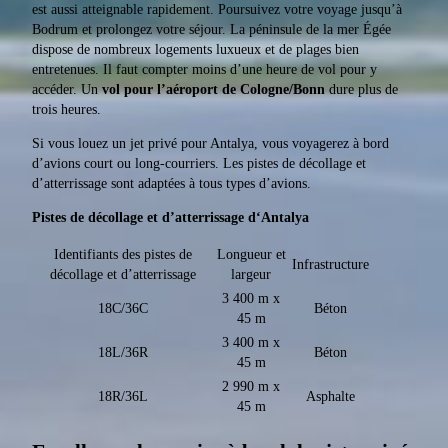
est aussi atteignable rapidement. Poursuivez votre voyage jusqu’à
Bodrum et prolongez votre séjour. La péninsule de la mer Égée
dispose de nombreux logements luxueux et de plages bien
entretenues. Il faut compter moins d’une heure de vol pour y
accéder. Un
vol pour l’aéroport de Cologne/Bonn
dure plus de
trois heures.
Si vous louez un jet privé pour Antalya, vous voyagerez à bord
d’avions court ou long-courriers. Les pistes de décollage et
d’atterrissage sont adaptées à tous types d’avions.
Pistes de décollage et d’atterrissage d‘Antalya
Identifiants des pistes de
Longueur et
Infrastructure
décollage et d’atterrissage
largeur
3 400 m x
18C/36C
Béton
45 m
3 400 m x
18L/36R
Béton
45 m
2 990 m x
18R/36L
Asphalte
45 m