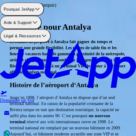
Aéroport: Antalya (Turquie)
Pourquoi JetApp
Aide & Support
Jet privé pour Antalya
Légal & Ressources
Se rendre en jet privé à Antalya fait gagner du temps et
permet une grande flexibilité. Les plages de sable fin et les
lieux de vacances haut de gamme, à proximité de la métropole,
attirent chaque année de nombreux voyageurs de luxe à la
Riviera turque. Grâce à un terminal VIP, le séjour à l'aéroport
offre un confort maximal.
Histoire de l’aéroport d‘Antalya
Jusqu’en 1998, l’aéroport d’Antalya ne dispose que d’un seul
Demander un Vol
terminal national. En raison de la popularité croissante de la
Riviera turque en tant que destination touristique, la capacité ne
suffit plus dans les années 90. C’est pourquoi
un nouveau
terminal
réservé aux vols internationaux ouvre en 1998. Le
terminal national est remplacé par un nouveau bâtiment en 2009.
Aujourd’hui, ce bâtiment moderne accueille une zone VIP et se