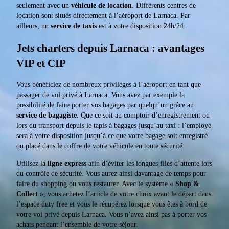
seulement avec un
véhicule de location
. Différents centres de
location sont situés directement à l’aéroport de Larnaca. Par
ailleurs, un
service de taxis
est à votre disposition 24h/24.
Jets charters depuis Larnaca : avantages
VIP et CIP
Vous bénéficiez de nombreux privilèges à l’aéroport en tant que
passager de vol privé à Larnaca. Vous avez par exemple la
possibilité de faire porter vos bagages par quelqu’un grâce au
service de bagagiste
. Que ce soit au comptoir d’enregistrement ou
lors du transport depuis le tapis à bagages jusqu’au taxi : l’employé
sera à votre disposition jusqu’à ce que votre bagage soit enregistré
ou placé dans le coffre de votre véhicule en toute sécurité.
Utilisez la
ligne express
afin d’éviter les longues files d’attente lors
du contrôle de sécurité. Vous aurez ainsi davantage de temps pour
faire du shopping ou vous restaurer. Avec le système
« Shop &
Collect »
, vous achetez l’article de votre choix avant le départ dans
l’espace duty free et vous le récupérez lorsque vous êtes à bord de
votre vol privé depuis Larnaca. Vous n’avez ainsi pas à porter vos
achats pendant l’ensemble de votre séjour.