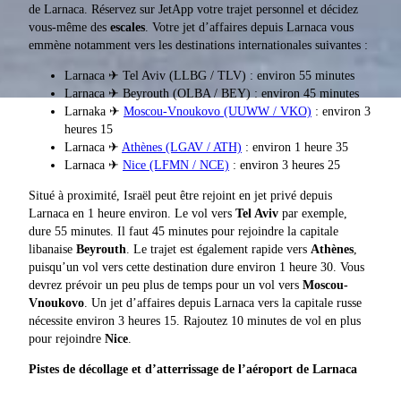
de Larnaca. Réservez sur JetApp votre trajet personnel et décidez
vous-même des
escales
. Votre jet d’affaires depuis Larnaca vous
emmène notamment vers les destinations internationales suivantes :
Larnaca ✈ Tel Aviv (LLBG / TLV) : environ 55 minutes
Larnaca ✈ Beyrouth (OLBA / BEY) : environ 45 minutes
Larnaka ✈
Moscou-Vnoukovo (UUWW / VKO)
: environ 3
heures 15
Larnaca ✈
Athènes (LGAV / ATH)
: environ 1 heure 35
Larnaca ✈
Nice (LFMN / NCE)
: environ 3 heures 25
Situé à proximité, Israël peut être rejoint en jet privé depuis
Larnaca en 1 heure environ. Le vol vers
Tel Aviv
par exemple,
dure 55 minutes. Il faut 45 minutes pour rejoindre la capitale
libanaise
Beyrouth
. Le trajet est également rapide vers
Athènes
,
puisqu’un vol vers cette destination dure environ 1 heure 30. Vous
devrez prévoir un peu plus de temps pour un vol vers
Moscou-
Vnoukovo
. Un jet d’affaires depuis Larnaca vers la capitale russe
nécessite environ 3 heures 15. Rajoutez 10 minutes de vol en plus
pour rejoindre
Nice
.
Pistes de décollage et d’atterrissage de l’aéroport de Larnaca