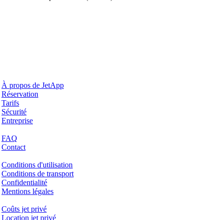
Pourquoi JetApp
À propos de JetApp
Réservation
Tarifs
Sécurité
Entreprise
Aide & Support
FAQ
Contact
Questions juridiques
Conditions d'utilisation
Conditions de transport
Confidentialité
Mentions légales
Services & Informations
Coûts jet privé
Location jet privé