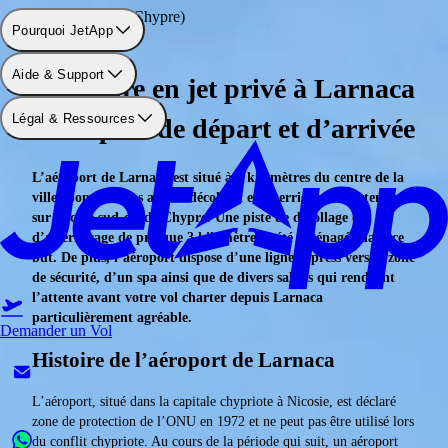
Aéroport: Larnaca (Chypre)
Pourquoi JetApp
Aide & Support
Se rendre en jet privé à Larnaca
Légal & Ressources
: aéroport de départ et d’arrivée
L’aéroport de Larnaca est situé à 6 kilomètres du centre de la
ville éponyme. Les avions décollent et atterrissent directement
sur la côte sud-est de Chypre. Une piste de décollage et
d’atterrissage de presque 3 kilomètres a été aménagée dans ce
but. De plus, l’aéroport dispose d’une ligne express vers la zone
de sécurité, d’un spa ainsi que de divers salons qui rendront
l’attente avant votre vol charter depuis Larnaca
particulièrement agréable.
Demander un Vol
Histoire de l’aéroport de Larnaca
L’aéroport, situé dans la capitale chypriote à Nicosie, est déclaré
zone de protection de l’ONU en 1972 et ne peut pas être utilisé lors
du conflit chypriote. Au cours de la période qui suit, un aéroport