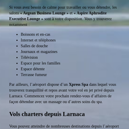
Si vous avez besoin de calme pour travailler ou vous détendre, les
salons
« Aegean Business Lounge »
et
« Aspire Aphrodite
Executive Lounge »
sont à votre disposition. Vous y trouverez
notamment :
Boissons et en-cas
Internet et téléphones
Salles de douche
Journaux et magazines
Télévision
Espace pour les familles
Espace détente
Terrasse fumeur
Par ailleurs, l’aéroport dispose d’un
Xpress Spa
dans lequel vous
trouverez tranquillité et repos avant votre vol en jet privé depuis
Larnaca. Commencez votre prochain rendez-vous d’affaires de
façon détendue avec un massage ou d’autres soins du spa.
Vols charters depuis Larnaca
Vous pouvez atteindre de nombreuses destinations depuis l’aéroport