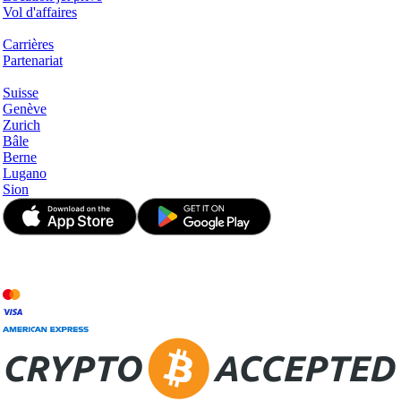
Vol d'affaires
Entreprise
Carrières
Partenariat
Hotspots
Suisse
Genève
Zurich
Bâle
Berne
Lugano
Sion
© JetApp 2017-2026