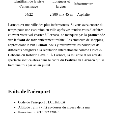
Identifiant de la piste
Longueur et
Infrastructure
d'atterrissage
largeur
04/22
2 980 m x 45 m
Asphalte
Larnaca est une ville des plus intéressantes. Si vous avez encore du
temps pour une excursion en ville après vos rendez-vous d’affaires
et avant votre vol charter à Larnaca, ne manquez pas la
promenade
sur le front de mer
entièrement refaite. Les amateurs de shopping
apprécieront la
rue Ermou
. Vous y retrouverez les boutiques de
différents designers à la réputation internationale comme Dolce &
Gabbana ou Roberto Cavalli. À Larnaca, la musique et les arts du
spectacle sont célébrés dans le cadre du
Festival de Larnaca
qui se
tient une fois par an en juillet.
Faits de l'aéroport
Code de l’aéroport : LCLK/LCA
Altitude : 2 m (7 ft) au-dessus du niveau de la mer
Passagers : 6 637 692 (2016)