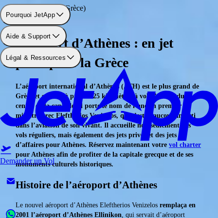
Aéroport: Athènes (Grèce)
Pourquoi JetApp
Aide & Support
Aéroport d’Athènes : en jet
Légal & Ressources
privé pour la Grèce
L’aéroport international d’Athènes (ATH) est le plus grand de
Grèce et se situe à près de 25 kilomètres à vol d’oiseau du
centre de la capitale. Il porte le nom de l’ancien premier
ministre grec Eleftherios Venizelos, qui s’est beaucoup investi
dans l’aviation de son vivant. Il accueille non seulement des
vols réguliers, mais également des jets privés et des jets
d’affaires pour Athènes. Réservez maintenant votre
vol charter
pour Athènes afin de profiter de la capitale grecque et de ses
Demander un Vol
monuments culturels historiques.
Histoire de l’aéroport d’Athènes
Le nouvel aéroport d’Athènes Eleftherios Venizelos
remplaça en
2001 l’aéroport d’Athènes Ellinikon
, qui servait d’aéroport