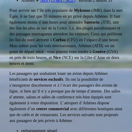
Athènes ✈
Nice (LFMN / NCE)
: environ 2 heures 35
Pour arriver sur l’île très populaire de
Mykonos
(JMK) dans la mer
Égée, il ne faut que 35 minutes en jet privé depuis Athènes. Il faut
également moins d’une heure pour atteindre
Santorin
(JTR), une
des îles les plus au sud de la Grèce. Là, des plages paradisiaques et
des paysages montagneux attendent les visiteurs. Ceux qui préfèrent
les îles du nord arrivent à
Corfou
(CFU) en l’espace d’une heure.
Mais même pour les vols internationaux, Athènes (ATH) est un
point de départ idéal : vous pouvez vous rendre à
Genève
(GVA)
en près de trois heures, et
Nice
(NCE) sur la Côte d’Azur en deux
heures et demi.
Les passagers qui souhaitent louer un avion depuis Athènes
bénéficient de
services exclusifs
. Ils ont la possibilité de
s’enregistrer discrètement et à l’écart des passagers des avions de
ligne, si bien qu’il n’y a presque pas de temps d’attente. Des salles
d’attente, salons et salles de conférence très bien équipés sont
également à votre disposition. L’aéroport d’Athènes dispose
également d’un
centre commercial
avec différentes boutiques ainsi
que de cafés et de restaurants. Les services suivants sont proposés
aux passagers de jets privés à Athènes :
embarquement séparé