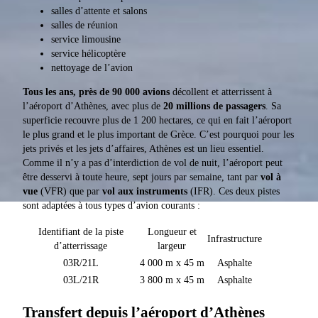
salles d’attente et salons
salles de réunion
service limousine
service hélicoptère
nettoyage de l’avion
Tous les ans, près de 90 000 avions
décollent et atterrissent à
l’aéroport d’Athènes, avec plus de
20 millions de passagers
. Sa
superficie recouvre plus de 1 200 hectares, ce qui en fait l’aéroport
le plus grand et le plus important de Grèce. C’est pourquoi pour les
jets privés et les jets d’affaires, Athènes est un lieu essentiel.
Comme il n’y a pas d’interdiction de vol de nuit, l’aéroport peut
être desservi à toute heure, sept jours par semaine, tant par
vol à
vue
(VFR) que par
vol aux instruments
(IFR). Ces deux pistes
sont adaptées à tous types d’avion courants :
Identifiant de la piste
Longueur et
Infrastructure
d’atterrissage
largeur
03R/21L
4 000 m x 45 m
Asphalte
03L/21R
3 800 m x 45 m
Asphalte
Transfert depuis l’aéroport d’Athènes