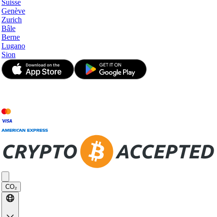
Suisse
Genève
Zurich
Bâle
Berne
Lugano
Sion
© JetApp 2017-2026
CO₂