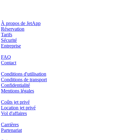
Pourquoi JetApp
À propos de JetApp
Réservation
Tarifs
Sécurité
Entreprise
Aide & Support
FAQ
Contact
Questions juridiques
Conditions d'utilisation
Conditions de transport
Confidentialité
Mentions légales
Services & Informations
Coûts jet privé
Location jet privé
Vol d'affaires
Entreprise
Carrières
Partenariat
Hotspots