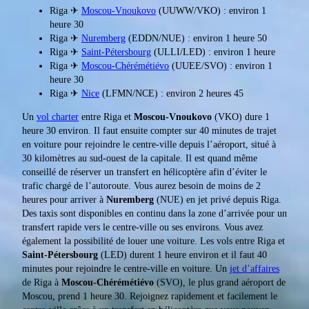
Riga ✈
Moscou-Vnoukovo
(UUWW/VKO) : environ 1
heure 30
Riga ✈
Nuremberg
(EDDN/NUE) : environ 1 heure 50
Riga ✈
Saint-Pétersbourg
(ULLI/LED) : environ 1 heure
Riga ✈
Moscou-Chérémétiévo
(UUEE/SVO) : environ 1
heure 30
Riga ✈
Nice
(LFMN/NCE) : environ 2 heures 45
Un
vol charter
entre Riga et
Moscou-Vnoukovo
(VKO) dure 1
heure 30 environ. Il faut ensuite compter sur 40 minutes de trajet
en voiture pour rejoindre le centre-ville depuis l’aéroport, situé à
30 kilomètres au sud-ouest de la capitale. Il est quand même
conseillé de réserver un transfert en hélicoptère afin d’éviter le
trafic chargé de l’autoroute. Vous aurez besoin de moins de 2
heures pour arriver à
Nuremberg
(NUE) en jet privé depuis Riga.
Des taxis sont disponibles en continu dans la zone d’arrivée pour un
transfert rapide vers le centre-ville ou ses environs. Vous avez
également la possibilité de louer une voiture. Les vols entre Riga et
Saint-Pétersbourg
(LED) durent 1 heure environ et il faut 40
minutes pour rejoindre le centre-ville en voiture. Un
jet d’affaires
de Riga à
Moscou-Chérémétiévo
(SVO), le plus grand aéroport de
Moscou, prend 1 heure 30. Rejoignez rapidement et facilement le