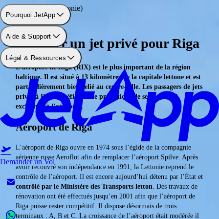
Aéroport: Riga (Lettonie)
Pourquoi JetApp
Aide & Support
Réserver un jet privé pour Riga
Légal & Ressources
L’aéroport de Riga (RIX) est le plus important de la région
baltique. Il est situé à 13 kilomètres de la capitale lettone et est
particulièrement bien relié au centre-ville. Les passagers de jets
privés à Riga bénéficient de prestations de services VIP
exclusives à l’aéroport.
Aéroport de Riga
L’aéroport de Riga ouvre en 1974 sous l’égide de la compagnie
aérienne russe Aeroflot afin de remplacer l’aéroport Spilve. Après
Demander un Vol
avoir recouvré son indépendance en 1991, la Lettonie reprend le
contrôle de l’aéroport. Il est encore aujourd’hui détenu par l’État et
contrôlé par le Ministère des Transports letton
. Des travaux de
rénovation ont été effectués jusqu’en 2001 afin que l’aéroport de
Riga puisse rester compétitif. Il dispose désormais de trois
terminaux : A, B et C. La croissance de l’aéroport était modérée il