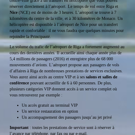
centre-ville grâce à un transfert en hélicoptère que vous pouvez
réserver directement à l’aéroport. Le temps de vol entre Riga et
Nice
(NCE) est de moins de 3 heures. L’aéroport se trouve à 7
kilomètres du centre de la ville, et à 30 kilomètres de Monaco. Un
hélicoptère est disponible à l’aéroport de Nice pour un transfert
rapide et confortable : il ne vous faudra que quelques minutes pour
rejoindre la Principauté.
Le volume du trafic de l’aéroport de Riga a fortement augmenté au
cours des dernières années. Il accueille ainsi chaque année plus de
5,4 millions de passagers (2016) et enregistre plus de 68 000
mouvements d’avions. L’aéroport propose aux passagers de vols
d’affaires à Riga de nombreuses prestations de services exclusives.
Vous aurez ainsi accès au centre VIP et à ses
salons et salles de
conférence
pouvant accueillir de 6 à 60 personnes. De plus,
plusieurs catégories VIP donnent accès à un service complet où
vous retrouverez par exemple :
Un accès gratuit au terminal VIP
Un service restauration en option
Un accompagnement des passagers jusqu’au jet privé
Important
: toutes les prestations de service sont à réserver à
l’avance par téléphone, par fax ou par e-mail.