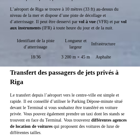
L’aéroport de Riga se trouve à 10 mètres (33 ft) au-dessus du
niveau de la mer et dispose d’une piste de décollage et
d’atterrissage. Il peut être desservi par
vol à vue
(VFR) et par
vol
aux instruments
(IFR) à toute heure du jour et de la nuit.
Identifiant de la piste
Longueur et
Infrastructure
d’atterrissage
largeur
18/36
3 200 m × 45 m
Asphalte
Transfert des passagers de jets privés à
Riga
Le transfert depuis l’aéroport vers le centre-ville est simple et
rapide. Il est conseillé d’utiliser le Parking Dépose-minute situé
devant le Terminal si vous souhaitez être transféré en voiture
privée. Vous pouvez également prendre un taxi dont les stands se
trouvent en face du Terminal. Vous trouverez
différentes agences
de location de voitures
qui proposent des voitures de luxe de
différentes tailles.