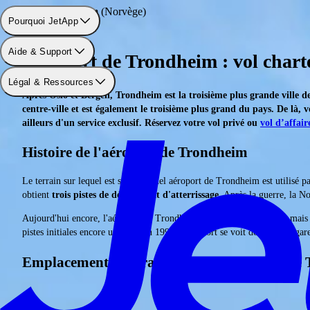
Aéroport: Trondheim (Norvège)
Pourquoi JetApp
Aide & Support
Aéroport de Trondheim : vol char
Légal & Ressources
Après Oslo et Bergen, Trondheim est la troisième plus grande ville d
centre-ville et est également le troisième plus grand du pays. De là,
ailleurs d'un service exclusif. Réservez votre vol privé ou
vol d’affair
Histoire de l'aéroport de Trondheim
Le terrain sur lequel est situé l'actuel aéroport de Trondheim est utilisé 
obtient
trois pistes de décollage et d'atterrissage
. Après la guerre, la N
Aujourd'hui encore, l'aéroport de Trondheim est utilisé par l'armée, mais
pistes initiales encore utilisée. En 1994, l'aéroport se voit doter d'une ga
Emplacement géographique de l’aéroport de