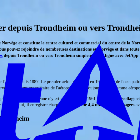
ter depuis Trondheim ou vers Trondh
e Norvège et constitue le centre culturel et commercial du centre de la No
 vous pouvez rejoindre de nombreuses destinations en Norvège et dans toute
es
depuis Trondheim ou vers Trondheim simplement en ligne avec JetApp et
par l'armée depuis 1887. Le premier avion y décolle en 1914. Lors de l'occupation
orvège redevient propriétaire de l'aéroport qui est toujours utilisé comme aéropor
 plus aucune unité aérienne n'y est stationnée. En 1961, la
piste de décollage e
re. Aujourd'hui, il enregistre chaque année
plus de 4,4 millions de passagers
av
 Trondheim