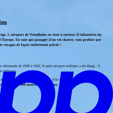
eim
rvège. L'aéroport de Trondheim est situé à environ 35 kilomètres du
 l'Europe. En tant que passager d'un vol charter, vous profitez par
 voyagez de façon entièrement privée !
 allemande de 1940 à 1942, le petit aéroport militaire a été élargi : il
t militaire.
t d'atterrissage 09/27
est prolongée. Elle est aujourd'hui la seule des trois
ec
plus de 60 000 mouvements aériens
.