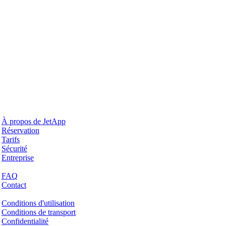
Pourquoi JetApp
À propos de JetApp
Réservation
Tarifs
Sécurité
Entreprise
Aide & Support
FAQ
Contact
Questions juridiques
Conditions d'utilisation
Conditions de transport
Confidentialité