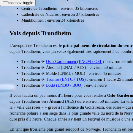
sidenav toggle
Centre de Trondheim : environ 35 kilomètres
Cathédrale de Nidaros : environ 37 kilomètres
Munkholmen : environ 34 kilomètres
Vols depuis Trondheim
L'aéroport de Trondheim est le
principal nœud de circulation du centr
depuis Trondheim, vous parvenez également très rapidement à de nombreu
Trondheim ✈
Oslo-Gardermoen (ENGM / OSL)
: environ 55 min
Trondheim ✈ Ålesund (ENAL / AES) : environ 50 minutes
Trondheim ✈ Molde (ENML / MOL) : environ 45 minutes
Trondheim ✈
Tromsö (ENTC / TOS)
: environ 1 heure 25 minut
Trondheim ✈
Bodø (ENBO / BOO)
: env. 1 heure
Il vous faudra un peu moins d'1 heure pour vous rendre à
Oslo-Garder
depuis Trondheim vers
Ålesund
(AES) dure environ 50 minutes. La ville s
la « ville des roses » – grâce à l'influence du Golfstream, des roses – q
recherche polaire a son siège dans la plus grande ville du nord de la Nor
dure près d'1 heure. Chaque année s'y tient un festival de musique d'une 
En tant que troisième plus grand aéroport de Norvège, Trondheim est bien