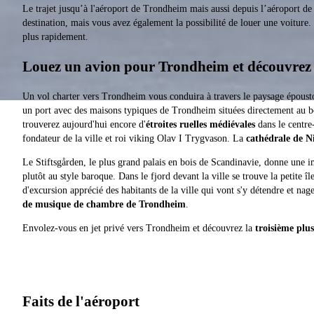
Le trajet jusqu’à l'aéroport de Trondheim mais aussi depuis l’aéroport
destination, mais vous avez également la possibilité de louer une voitur
plus rapidement.
Louez un avion pour Trondheim et découvrez
Un vol charter vers Trondheim vous conduira à travers le paysage époustou
un port avec des maisons typiques de Trondheim situées directement au bor
trouverez aujourd'hui encore d'
étroites ruelles médiévales
dans le centre
fondateur de la ville et roi viking Olav I Trygvason. La
cathédrale de N
Le Stiftsgården, le plus grand palais en bois de Scandinavie, donne une i
plutôt au style baroque. Dans le fjord devant la ville se trouve la petite î
d'excursion apprécié des habitants de la ville qui vont s'y détendre et na
de musique de chambre de Trondheim
.
Envolez-vous en jet privé vers Trondheim et découvrez la
troisième plu
Faits de l'aéroport