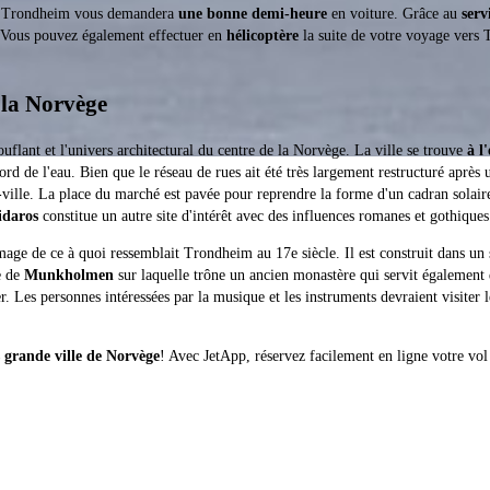
 de Trondheim vous demandera
une bonne demi-heure
en voiture. Grâce au
serv
e. Vous pouvez également effectuer en
hélicoptère
la suite de votre voyage vers T
 la Norvège
flant et l'univers architectural du centre de la Norvège. La ville se trouve
à l
d de l'eau. Bien que le réseau de rues ait été très largement restructuré après
-ville. La place du marché est pavée pour reprendre la forme d'un cadran solaire
idaros
constitue un autre site d'intérêt avec des influences romanes et gothiques
mage de ce à quoi ressemblait Trondheim au 17e siècle. Il est construit dans un
le de
Munkholmen
sur laquelle trône un ancien monastère qui servit également d
ger. Les personnes intéressées par la musique et les instruments devraient visit
s grande ville de Norvège
! Avec JetApp, réservez facilement en ligne votre v