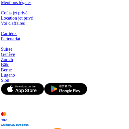
Mentions légales
Services & Informations
Coûts jet privé
Location jet privé
Vol d'affaires
Entreprise
Carrières
Partenariat
Hotspots
Suisse
Genève
Zurich
Bâle
Berne
Lugano
Sion
© JetApp 2017-2026