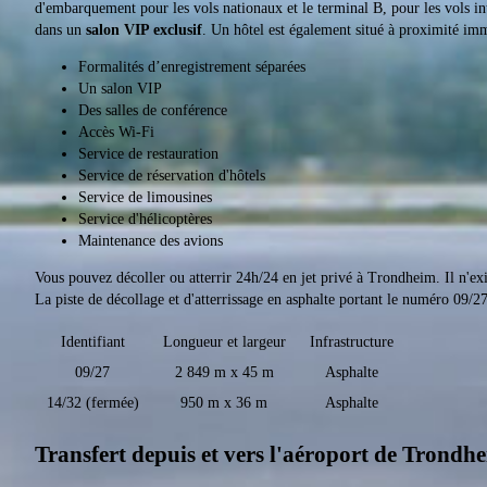
d'embarquement pour les vols nationaux et le terminal B, pour les vols i
dans un
salon VIP exclusif
. Un hôtel est également situé à proximité imm
Formalités d’enregistrement séparées
Un salon VIP
Des salles de conférence
Accès Wi-Fi
Service de restauration
Service de réservation d'hôtels
Service de limousines
Service d'hélicoptères
Maintenance des avions
Vous pouvez décoller ou atterrir 24h/24 en jet privé à Trondheim. Il n'ex
La piste de décollage et d'atterrissage en asphalte portant le numéro 09/27
Identifiant
Longueur et largeur
Infrastructure
09/27
2 849 m x 45 m
Asphalte
14/32 (fermée)
950 m x 36 m
Asphalte
Transfert depuis et vers l'aéroport de Trondh