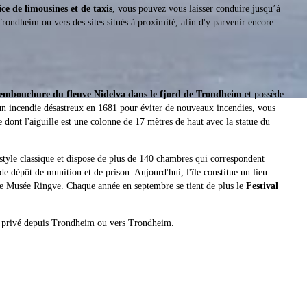
ice de limousines et de taxis
, vous pouvez vous laisser conduire jusqu’à
rondheim ou vers des sites situés à proximité, afin d'y parvenir encore
'embouchure du fleuve Nidelva dans le fjord de Trondheim
et possède
 un incendie désastreux en 1681 pour éviter de nouveaux incendies, vous
 dont l'aiguille est une colonne de 17 mètres de haut avec la statue du
.
 style classique et dispose de plus de 140 chambres qui correspondent
e dépôt de munition et de prison. Aujourd'hui, l'île constitue un lieu
er le Musée Ringve. Chaque année en septembre se tient de plus le
Festival
ol privé depuis Trondheim ou vers Trondheim.