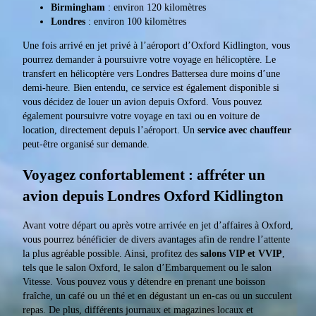
Birmingham
: environ 120 kilomètres
Londres
: environ 100 kilomètres
Une fois arrivé en jet privé à l’aéroport d’Oxford Kidlington, vous
pourrez demander à poursuivre votre voyage en hélicoptère. Le
transfert en hélicoptère vers Londres Battersea dure moins d’une
demi-heure. Bien entendu, ce service est également disponible si
vous décidez de louer un avion depuis Oxford. Vous pouvez
également poursuivre votre voyage en taxi ou en voiture de
location, directement depuis l’aéroport. Un
service avec chauffeur
peut-être organisé sur demande.
Voyagez confortablement : affréter un
avion depuis Londres Oxford Kidlington
Avant votre départ ou après votre arrivée en jet d’affaires à Oxford,
vous pourrez bénéficier de divers avantages afin de rendre l’attente
la plus agréable possible. Ainsi, profitez des
salons VIP et VVIP
,
tels que le salon Oxford, le salon d’Embarquement ou le salon
Vitesse. Vous pouvez vous y détendre en prenant une boisson
fraîche, un café ou un thé et en dégustant un en-cas ou un succulent
repas. De plus, différents journaux et magazines locaux et