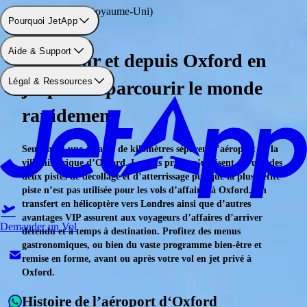
Aéroport: Oxford (Royaume-Uni)
Pourquoi JetApp
Aide & Support
Vols pour et depuis Oxford en
Légal & Ressources
jet privé : parcourir le monde
rapidement
Seulement une dizaine de kilomètres séparent l’aéroport de la
ville historique d’Oxford. Les jets privés n’utilisent qu’une des
deux pistes de décollage et d’atterrissage puisque la plus petite
piste n’est pas utilisée pour les vols d’affaires à Oxford. Un
transfert en hélicoptère vers Londres ainsi que d’autres
avantages VIP assurent aux voyageurs d’affaires d’arriver
Demander un Vol
détendu et à temps à destination. Profitez des menus
gastronomiques, ou bien du vaste programme bien-être et
remise en forme, avant ou après votre vol en jet privé à
Oxford.
Histoire de l’aéroport d‘Oxford