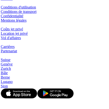
Questions juridiques
Conditions d'utilisation
Conditions de transport
Confidentialité
Mentions légales
Services & Informations
Coûts jet privé
Location jet privé
Vol d'affaires
Entreprise
Carrières
Partenariat
Hotspots
Suisse
Genève
Zurich
Bâle
Berne
Lugano
Sion
© JetApp 2017-2026