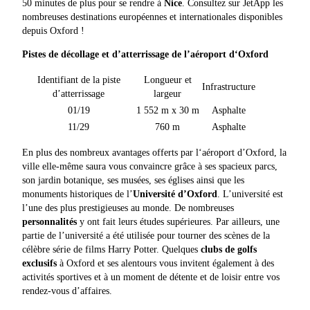
50 minutes de plus pour se rendre à
Nice
. Consultez sur JetApp les
nombreuses destinations européennes et internationales disponibles
depuis Oxford !
Pistes de décollage et d’atterrissage de l’aéroport d‘Oxford
Identifiant de la piste
Longueur et
Infrastructure
d’atterrissage
largeur
01/19
1 552 m x 30 m
Asphalte
11/29
760 m
Asphalte
En plus des nombreux avantages offerts par l‘aéroport d’Oxford, la
ville elle-même saura vous convaincre grâce à ses spacieux parcs,
son jardin botanique, ses musées, ses églises ainsi que les
monuments historiques de l’
Université d’Oxford
. L’université est
l’une des plus prestigieuses au monde. De nombreuses
personnalités
y ont fait leurs études supérieures. Par ailleurs, une
partie de l’université a été utilisée pour tourner des scènes de la
célèbre série de films Harry Potter. Quelques
clubs de golfs
exclusifs
à Oxford et ses alentours vous invitent également à des
activités sportives et à un moment de détente et de loisir entre vos
rendez-vous d’affaires.