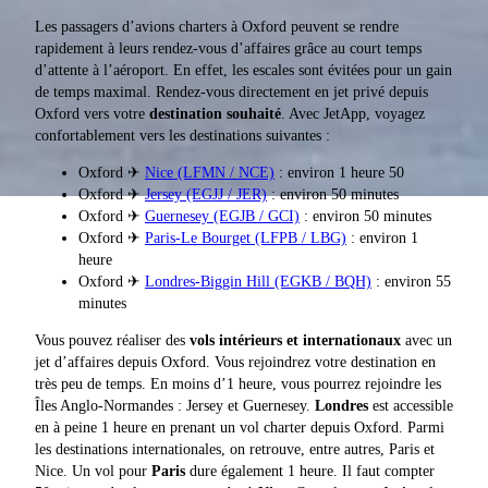
Les passagers d’avions charters à Oxford peuvent se rendre
rapidement à leurs rendez-vous d’affaires grâce au court temps
d’attente à l’aéroport. En effet, les escales sont évitées pour un gain
de temps maximal. Rendez-vous directement en jet privé depuis
Oxford vers votre
destination souhaité
. Avec JetApp, voyagez
confortablement vers les destinations suivantes :
Oxford ✈
Nice (LFMN / NCE)
: environ 1 heure 50
Oxford ✈
Jersey (EGJJ / JER)
: environ 50 minutes
Oxford ✈
Guernesey (EGJB / GCI)
: environ 50 minutes
Oxford ✈
Paris-Le Bourget (LFPB / LBG)
: environ 1
heure
Oxford ✈
Londres-Biggin Hill (EGKB / BQH)
: environ 55
minutes
Vous pouvez réaliser des
vols intérieurs et internationaux
avec un
jet d’affaires depuis Oxford. Vous rejoindrez votre destination en
très peu de temps. En moins d’1 heure, vous pourrez rejoindre les
Îles Anglo-Normandes : Jersey et Guernesey.
Londres
est accessible
en à peine 1 heure en prenant un vol charter depuis Oxford. Parmi
les destinations internationales, on retrouve, entre autres, Paris et
Nice. Un vol pour
Paris
dure également 1 heure. Il faut compter