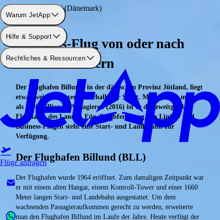
Flughafen: Billund (Dänemark)
Warum JetApp
Hilfe & Support
Business-Flug von oder nach
Rechtliches & Ressourcen
Billund chartern
Der Flughafen Billund, in der dänischen Provinz Jütland, liegt
etwa zwei Kilometer außerhalb der Stadt. Mit jährlich mehr
als drei Millionen Passagieren (2016) ist er der zweitgrößte
Flughafen des Landes. Für die Abfertigung von Linien- und
Business-Flügen steht eine Start- und Landebahn zur
Verfügung.
Der Flughafen Billund (BLL)
Flüge anfragen
Der Flughafen wurde 1964 eröffnet. Zum damaligen Zeitpunkt war
er mit einem alten Hangar, einem Kontroll-Tower und einer 1660
Meter langen Start- und Landebahn ausgestattet. Um dem
wachsenden Passagieraufkommen gerecht zu werden, erweiterte
man den Flughafen Billund im Laufe der Jahre. Heute verfügt der