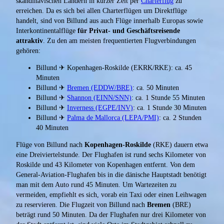
skandinavischen Ländern in kurzer Zeit per
Charterflug
zu
erreichen. Da es sich bei allen Charterflügen um Direktflüge
handelt, sind von Billund aus auch Flüge innerhalb Europas sowie
Interkontinentalflüge
für Privat- und Geschäftsreisende
attraktiv
. Zu den am meisten frequentierten Flugverbindungen
gehören:
Billund ✈ Kopenhagen-Roskilde (EKRK/RKE): ca. 45
Minuten
Billund ✈
Bremen (EDDW/BRE)
: ca. 50 Minuten
Billund ✈
Shannon (EINN/SNN)
: ca. 1 Stunde 55 Minuten
Billund ✈
Inverness (EGPE/INV)
: ca. 1 Stunde 30 Minuten
Billund ✈
Palma de Mallorca (LEPA/PMI)
: ca. 2 Stunden
40 Minuten
Flüge von Billund nach
Kopenhagen-Roskilde
(RKE) dauern etwa
eine Dreiviertelstunde. Der Flughafen ist rund sechs Kilometer von
Roskilde und 43 Kilometer von Kopenhagen entfernt. Von dem
General-Aviation-Flughafen bis in die dänische Hauptstadt benötigt
man mit dem Auto rund 45 Minuten. Um Wartezeiten zu
vermeiden, empfiehlt es sich, vorab ein Taxi oder einen Leihwagen
zu reservieren. Die Flugzeit von Billund nach
Bremen
(BRE)
beträgt rund 50 Minuten. Da der Flughafen nur drei Kilometer von