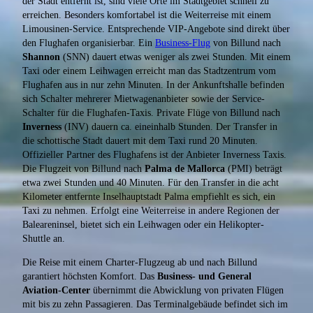
der Stadt entfernt ist, sind viele Orte im Stadtgebiet schnell zu
erreichen. Besonders komfortabel ist die Weiterreise mit einem
Limousinen-Service. Entsprechende VIP-Angebote sind direkt über
den Flughafen organisierbar. Ein
Business-Flug
von Billund nach
Shannon
(SNN) dauert etwas weniger als zwei Stunden. Mit einem
Taxi oder einem Leihwagen erreicht man das Stadtzentrum vom
Flughafen aus in nur zehn Minuten. In der Ankunftshalle befinden
sich Schalter mehrerer Mietwagenanbieter sowie der Service-
Schalter für die Flughafen-Taxis. Private Flüge von Billund nach
Inverness
(INV) dauern ca. eineinhalb Stunden. Der Transfer in
die schottische Stadt dauert mit dem Taxi rund 20 Minuten.
Offizieller Partner des Flughafens ist der Anbieter Inverness Taxis.
Die Flugzeit von Billund nach
Palma de Mallorca
(PMI) beträgt
etwa zwei Stunden und 40 Minuten. Für den Transfer in die acht
Kilometer entfernte Inselhauptstadt Palma empfiehlt es sich, ein
Taxi zu nehmen. Erfolgt eine Weiterreise in andere Regionen der
Baleareninsel, bietet sich ein Leihwagen oder ein Helikopter-
Shuttle an.
Die Reise mit einem Charter-Flugzeug ab und nach Billund
garantiert höchsten Komfort. Das
Business- und General
Aviation-Center
übernimmt die Abwicklung von privaten Flügen
mit bis zu zehn Passagieren. Das Terminalgebäude befindet sich im