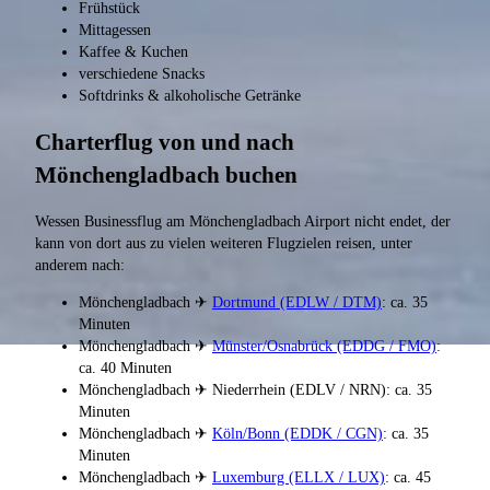
Frühstück
Mittagessen
Kaffee & Kuchen
verschiedene Snacks
Softdrinks & alkoholische Getränke
Charterflug von und nach
Mönchengladbach buchen
Wessen Businessflug am Mönchengladbach Airport nicht endet, der
kann von dort aus zu vielen weiteren Flugzielen reisen, unter
anderem nach:
Mönchengladbach ✈
Dortmund (EDLW / DTM)
: ca. 35
Minuten
Mönchengladbach ✈
Münster/Osnabrück (EDDG / FMO)
:
ca. 40 Minuten
Mönchengladbach ✈ Niederrhein (EDLV / NRN): ca. 35
Minuten
Mönchengladbach ✈
Köln/Bonn (EDDK / CGN)
: ca. 35
Minuten
Mönchengladbach ✈
Luxemburg (ELLX / LUX)
: ca. 45