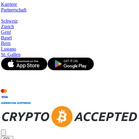
Karriere
Partnerschaft
Hotspots
Schweiz
Zürich
Genf
Basel
Bern
Lugano
St. Gallen
© JetApp 2017-2026