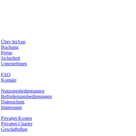
Warum JetApp
Über JetApp
Buchung
Preise
Sicherheit
Unternehmen
Hilfe & Support
FAQ
Kontakt
Rechtliches
Nutzungsbedingungen
Beförderungsbedingungen
Datenschutz
Impressum
Services & Informationen
Privatjet-Kosten
Privatjet-Charter
Geschäftsflug
Unternehmen