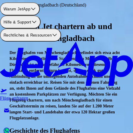
Flughafen: Mönchengladbach (Deutschland)
Warum JetApp
Hilfe & Support
Privaten Jet chartern ab und
Rechtliches & Ressourcen
nach Mönchengladbach
Der Flughafen von Mönchengladbach befindet sich etwa acht
Kilometer nordöstlich vom Stadtzentrum Mönchengladbachs.
Düsseldorf ist nur ungefähr 25 Kilometer von diesem
Flughafen entfernt. Hinzu kommt, dass er dank guter
Anbindung an die umliegenden Autobahnen schnell und
einfach erreichbar ist. Reisen Sie mit dem eigenen Fahrzeug
an, steht Ihnen auf dem Gelände des Flughafens eine Vielzahl
an kostenlosen Parkplätzen zur Verfügung. Möchten Sie ein
Flüge anfragen
Flugzeug chartern, um nach Mönchengladbach für einen
Geschäftstermin zu reisen, landen Sie auf der 1.200 Meter
langen Start- und Landebahn der etwa 120 Hektar großen
Flugplatzanlage.
Geschichte des Flughafens