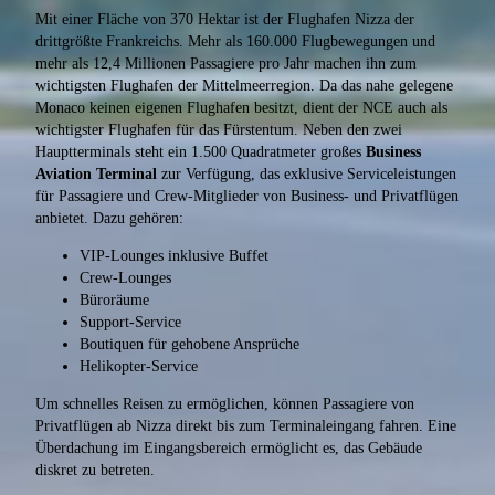
Mit einer Fläche von 370 Hektar ist der Flughafen Nizza der
drittgrößte Frankreichs. Mehr als 160.000 Flugbewegungen und
mehr als 12,4 Millionen Passagiere pro Jahr machen ihn zum
wichtigsten Flughafen der Mittelmeerregion. Da das nahe gelegene
Monaco keinen eigenen Flughafen besitzt, dient der NCE auch als
wichtigster Flughafen für das Fürstentum. Neben den zwei
Hauptterminals steht ein 1.500 Quadratmeter großes
Business
Aviation Terminal
zur Verfügung, das exklusive Serviceleistungen
für Passagiere und Crew-Mitglieder von Business- und Privatflügen
anbietet. Dazu gehören:
VIP-Lounges inklusive Buffet
Crew-Lounges
Büroräume
Support-Service
Boutiquen für gehobene Ansprüche
Helikopter-Service
Um schnelles Reisen zu ermöglichen, können Passagiere von
Privatflügen ab Nizza direkt bis zum Terminaleingang fahren. Eine
Überdachung im Eingangsbereich ermöglicht es, das Gebäude
diskret zu betreten.