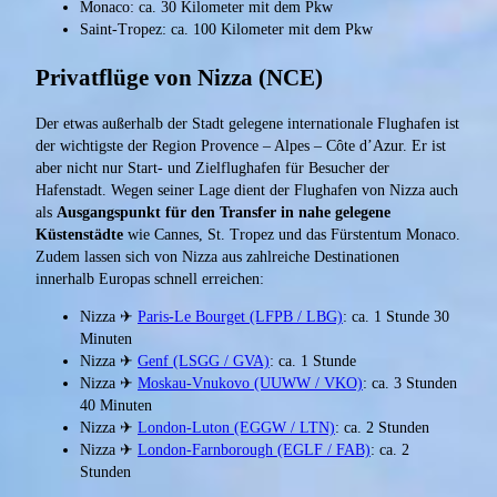
Monaco: ca. 30 Kilometer mit dem Pkw
Saint-Tropez: ca. 100 Kilometer mit dem Pkw
Privatflüge von Nizza (NCE)
Der etwas außerhalb der Stadt gelegene internationale Flughafen ist
der wichtigste der Region Provence – Alpes – Côte d’Azur. Er ist
aber nicht nur Start- und Zielflughafen für Besucher der
Hafenstadt. Wegen seiner Lage dient der Flughafen von Nizza auch
als
Ausgangspunkt für den Transfer in nahe gelegene
Küstenstädte
wie Cannes, St. Tropez und das Fürstentum Monaco.
Zudem lassen sich von Nizza aus zahlreiche Destinationen
innerhalb Europas schnell erreichen:
Nizza ✈
Paris-Le Bourget (LFPB / LBG)
: ca. 1 Stunde 30
Minuten
Nizza ✈
Genf (LSGG / GVA)
: ca. 1 Stunde
Nizza ✈
Moskau-Vnukovo (UUWW / VKO)
: ca. 3 Stunden
40 Minuten
Nizza ✈
London-Luton (EGGW / LTN)
: ca. 2 Stunden
Nizza ✈
London-Farnborough (EGLF / FAB)
: ca. 2
Stunden