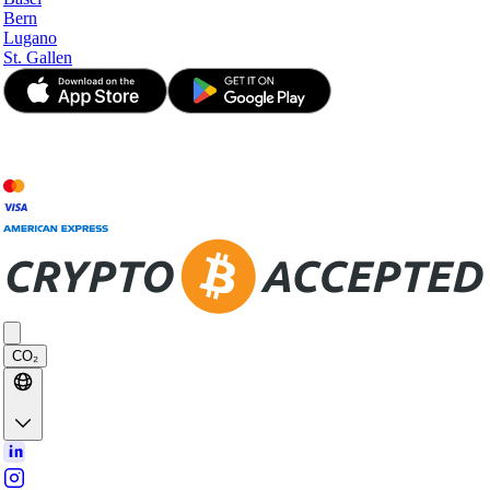
Bern
Lugano
St. Gallen
© JetApp 2017-2026
CO₂