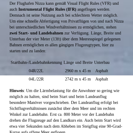
Der Flughafen Nizza kann gemäß Visual Flight Rules (VFR) und
auch
Instrumental Flight Rules (IFR)
angeflogen werden.
Demnach ist seine Nutzung auch bei schlechtem Wetter möglich.
Um eine schnelle Abfertigung von Privatflügen von und nach Nizza
bei unterschiedlichen Windverhältnissen zu ermöglichen, stehen
zwei Start- und Landebahnen
zur Verfügung. Länge, Breite und
Unterbau der vier Meter (13ft) über dem Meeresspiegel gelegenen
Bahnen ermöglichen es allen gängigen Flugzeugtypen, hier zu
starten und zu landen:
Startbahn-/Landebahnkennung
Länge und Breite
Unterbau
04R/22L
2960 m x 45 m
Asphalt
04L/22R
2742 m x 45 m
Asphalt
Hinweis
: Um die Lärmbelastung für die Anwohner so gering wie
möglich zu halten, sind beim Start und beim Landeanflug
besondere Manöver vorgeschrieben. Der Landeanflug erfolgt bei
Sichtflugverhältnissen zunächst über dem Meer und im rechten
Winkel zur Landebahn. Erst ca. 800 Meter vor der Landebahn
drehen die Flugzeuge auf den Landkurs ein. Auch beim Start wird
etwa vier Sekunden nach dem Abheben im Steigflug eine 90-Grad-
Kurve aufs offene Meer geflogen.