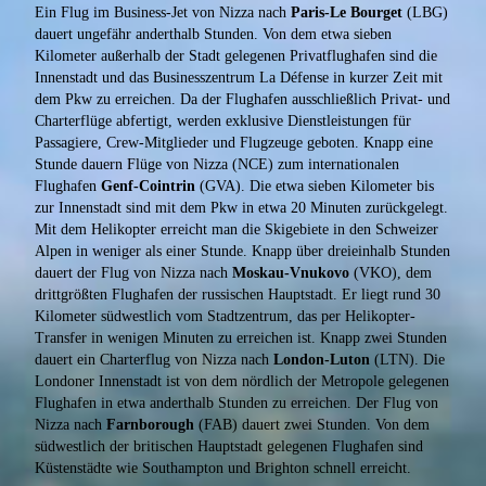
Ein Flug im Business-Jet von Nizza nach
Paris-Le Bourget
(LBG)
dauert ungefähr anderthalb Stunden. Von dem etwa sieben
Kilometer außerhalb der Stadt gelegenen Privatflughafen sind die
Innenstadt und das Businesszentrum La Défense in kurzer Zeit mit
dem Pkw zu erreichen. Da der Flughafen ausschließlich Privat- und
Charterflüge abfertigt, werden exklusive Dienstleistungen für
Passagiere, Crew-Mitglieder und Flugzeuge geboten. Knapp eine
Stunde dauern Flüge von Nizza (NCE) zum internationalen
Flughafen
Genf-Cointrin
(GVA). Die etwa sieben Kilometer bis
zur Innenstadt sind mit dem Pkw in etwa 20 Minuten zurückgelegt.
Mit dem Helikopter erreicht man die Skigebiete in den Schweizer
Alpen in weniger als einer Stunde. Knapp über dreieinhalb Stunden
dauert der Flug von Nizza nach
Moskau-Vnukovo
(VKO), dem
drittgrößten Flughafen der russischen Hauptstadt. Er liegt rund 30
Kilometer südwestlich vom Stadtzentrum, das per Helikopter-
Transfer in wenigen Minuten zu erreichen ist. Knapp zwei Stunden
dauert ein Charterflug von Nizza nach
London-Luton
(LTN). Die
Londoner Innenstadt ist von dem nördlich der Metropole gelegenen
Flughafen in etwa anderthalb Stunden zu erreichen. Der Flug von
Nizza nach
Farnborough
(FAB) dauert zwei Stunden. Von dem
südwestlich der britischen Hauptstadt gelegenen Flughafen sind
Küstenstädte wie Southampton und Brighton schnell erreicht.