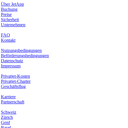
Über JetApp
Buchung
Preise
Sicherheit
Unternehmen
Hilfe & Support
FAQ
Kontakt
Rechtliches
Nutzungsbedingungen
Beförderungsbedingungen
Datenschutz
Impressum
Services & Informationen
Privatjet-Kosten
Privatjet-Charter
Geschäftsflug
Unternehmen
Karriere
Partnerschaft
Hotspots
Schweiz
Zürich
Genf
Basel