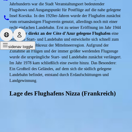
Jahrhunderts war die Stadt Veranstaltungsort bedeutender
Flugshows und Ausgangspunkt für Postflüge auf die nahe gelegene
Insel Korsika. In den 1920er-Jahren wurde der Flughafen zunächst
vom ortsansässigen Flugverein genutzt, allerdings noch mit einer
recht einfachen Landebahn. Erst zu seiner Eröffnung im Jahr 1944
erhielt
der direkt an der Côte d’Azur gelegene Flughafen
eine
befestigte Start- und Landebahn und entwickelte sich schnell zum
Luftverkehrsdrehkreuz der Mittelmeerregion. Aufgrund der
sidenav toggle
Zunahme an Flügen und der immer größer werdenden Flugzeuge
wurde die ursprüngliche Start- und Landebahn zunächst verlängert.
Im Jahr 1978 kam schließlich eine zweite hinzu. Das Besondere:
Ein Großteil des Geländes, auf dem sich die südlich gelegene
Landebahn befindet, entstand durch Erdaufschüttungen und
Landgewinnung.
Lage des Flughafens Nizza (Frankreich)