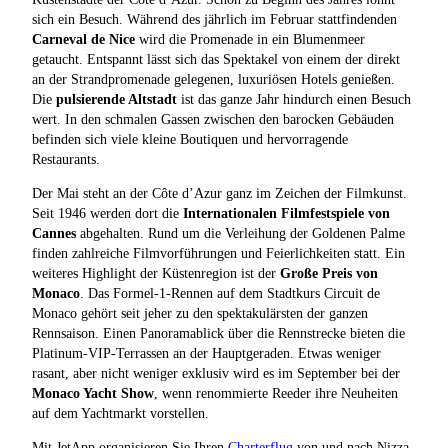
sich ein Besuch. Während des jährlich im Februar stattfindenden
Carneval de Nice
wird die Promenade in ein Blumenmeer
getaucht. Entspannt lässt sich das Spektakel von einem der direkt
an der Strandpromenade gelegenen, luxuriösen Hotels genießen.
Die
pulsierende Altstadt
ist das ganze Jahr hindurch einen Besuch
wert. In den schmalen Gassen zwischen den barocken Gebäuden
befinden sich viele kleine Boutiquen und hervorragende
Restaurants.
Der Mai steht an der Côte d’Azur ganz im Zeichen der Filmkunst.
Seit 1946 werden dort die
Internationalen Filmfestspiele von
Cannes
abgehalten. Rund um die Verleihung der Goldenen Palme
finden zahlreiche Filmvorführungen und Feierlichkeiten statt. Ein
weiteres Highlight der Küstenregion ist der
Große Preis von
Monaco
. Das Formel-1-Rennen auf dem Stadtkurs Circuit de
Monaco gehört seit jeher zu den spektakulärsten der ganzen
Rennsaison. Einen Panoramablick über die Rennstrecke bieten die
Platinum-VIP-Terrassen an der Hauptgeraden. Etwas weniger
rasant, aber nicht weniger exklusiv wird es im September bei der
Monaco Yacht Show
, wenn renommierte Reeder ihre Neuheiten
auf dem Yachtmarkt vorstellen.
Mit JetApp organisieren Sie Ihren
Charterflug
von und nach Nizza