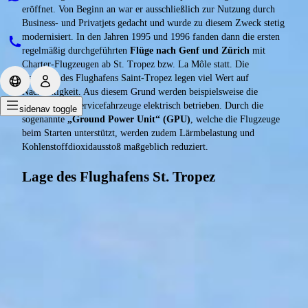
eröffnet. Von Beginn an war er ausschließlich zur Nutzung durch
Business- und Privatjets gedacht und wurde zu diesem Zweck stetig
modernisiert. In den Jahren 1995 und 1996 fanden dann die ersten
regelmäßig durchgeführten
Flüge nach Genf und Zürich
mit
Charter-Flugzeugen ab St. Tropez bzw. La Môle statt. Die
Betreiber des Flughafens Saint-Tropez legen viel Wert auf
Nachhaltigkeit. Aus diesem Grund werden beispielsweise die
Gepäck- und Servicefahrzeuge elektrisch betrieben. Durch die
sidenav toggle
sogenannte
„Ground Power Unit“ (GPU)
, welche die Flugzeuge
beim Starten unterstützt, werden zudem Lärmbelastung und
Kohlenstoffdioxidausstoß maßgeblich reduziert.
Lage des Flughafens St. Tropez