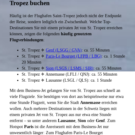
Tropez buchen
Häufig ist der Flughafen Saint-Tropez jedoch nicht der Endpunkt
der Reise, sondern lediglich ein Zwischenhalt. Welche Top-
Destinationen Sie mit einem privaten Jet von St. Tropez erreichen
können, zeigen die folgenden
häufig genutzten
Flugverbindungen
:
St. Tropez ✈
Genf (LSGG / GVA)
: ca. 55 Minuten
St. Tropez ✈
Paris-Le Bourget (LFPB / LBG)
: ca. 1 Stunde
20 Minuten
St. Tropez ✈
Sion (LSGS / LSMS / SIR)
: ca. 55 Minuten
St. Tropez ✈ Annemasse (LFLI / QNJ): ca. 55 Minuten
St. Tropez ✈ Lausanne (LSGL / QLS): ca. 1 Stunde
Mit dem Business-Jet gelangen Sie von St. Tropez aus schnell an
viele Flugziele. Sie benötigen von dort aus beispielsweise nur etwa
eine Stunde Flugzeit, wenn Sie die Stadt
Annemasse
erreichen
wollen. Auch mehrere Destinationen in der Schweiz liegen mit
einem privaten Jet von St. Tropez aus nur etwa eine Stunde
entfernt – so unter anderem
Lausanne
,
Sion
oder
Genf
. Zum
Hotspot
Paris
ist die Anreisezeit mit dem Business-Jet nur
unwesentlich länger: Zum Flughafen Paris-Le Bourget