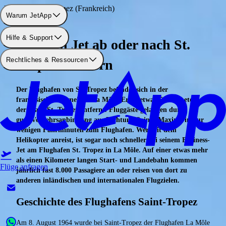
Flughafen: St. Tropez (Frankreich)
Warum JetApp
Hilfe & Support
Privaten Jet ab oder nach St.
Rechtliches & Ressourcen
Tropez chartern
Der Flughafen von St. Tropez befindet sich in der
französischen Gemeinde La Môle. Er ist etwa 15 Kilometer von
der Stadt St. Tropez entfernt. Fluggäste gelangen durch die
gute Verkehrsanbindung aus Richtung Sainte-Maxime in nur
wenigen Fahrminuten zum Flughafen. Wer mit dem
Helikopter anreist, ist sogar noch schneller bei seinem Business-
Jet am Flughafen St. Tropez in La Môle. Auf einer etwas mehr
als einen Kilometer langen Start- und Landebahn kommen
Flüge anfragen
jährlich fast 8.000 Passagiere an oder reisen von dort zu
anderen inländischen und internationalen Flugzielen.
Geschichte des Flughafens Saint-Tropez
Am 8. August 1964 wurde bei Saint-Tropez der Flughafen La Môle