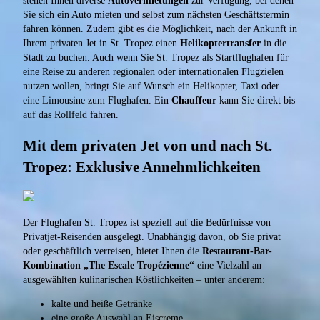
stehen Ihnen diverse
Autovermietungen
zur Verfügung, bei denen
Sie sich ein Auto mieten und selbst zum nächsten Geschäftstermin
fahren können. Zudem gibt es die Möglichkeit, nach der Ankunft in
Ihrem privaten Jet in St. Tropez einen
Helikoptertransfer
in die
Stadt zu buchen. Auch wenn Sie St. Tropez als Startflughafen für
eine Reise zu anderen regionalen oder internationalen Flugzielen
nutzen wollen, bringt Sie auf Wunsch ein Helikopter, Taxi oder
eine Limousine zum Flughafen. Ein
Chauffeur
kann Sie direkt bis
auf das Rollfeld fahren.
Mit dem privaten Jet von und nach St.
Tropez: Exklusive Annehmlichkeiten
Der Flughafen St. Tropez ist speziell auf die Bedürfnisse von
Privatjet-Reisenden ausgelegt. Unabhängig davon, ob Sie privat
oder geschäftlich verreisen, bietet Ihnen die
Restaurant-Bar-
Kombination „The Escale Tropézienne“
eine Vielzahl an
ausgewählten kulinarischen Köstlichkeiten – unter anderem:
kalte und heiße Getränke
eine große Auswahl an Eiscreme