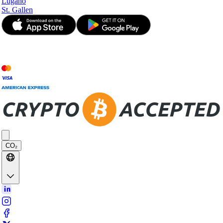
Lugano
St. Gallen
© JetApp 2017-2026
CO₂