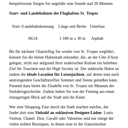
beispielsweise fliegen Sie ungefähr eine Stunde und 20 Minuten.
Start- und Landebahnen des Flughafens St. Tropez
Start-/Landebahnkennung
Länge und Breite
Unterbau
06/24
1.180 m x 30 m
Asphalt
Bis Ihr nächster Charterflug Sie wieder von St. Tropez wegführt,
können Sie die kleine Hafenstadt erkunden, die, an der Côte d'Azur
gelegen, nicht nur aufgrund ihrer malerischen Kulisse ein beliebtes
Ziel für Touristen und die High Society ist. Der städtische Hafen ist
zudem die
ideale Location für Luxusjachten
, auf denen man nach
anstrengenden Geschäftstreffen Sommer und Sonne genießen kann.
Passend dazu bietet die Zitadelle von St. Tropez ein Museum der
Seefahrtsgeschichte. Zudem haben Sie von der Festung aus einen
einzigartigen Blick auf die Stadt und die Küste.
Wer eine Shopping-Tour durch die Stadt machen möchte, der
findet dort eine
Vielzahl an exklusiven Designer-Läden
: Louis
Vuitton, Chanel, Dior, Cavalli oder Valentino sind nur einige der
vielen noblen Boutiquen, in denen man in der französischen