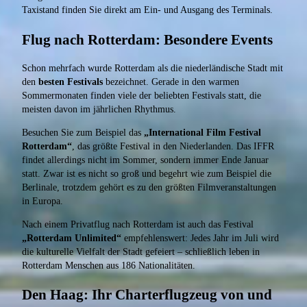
Taxistand finden Sie direkt am Ein- und Ausgang des Terminals.
Flug nach Rotterdam: Besondere Events
Schon mehrfach wurde Rotterdam als die niederländische Stadt mit
den
besten Festivals
bezeichnet. Gerade in den warmen
Sommermonaten finden viele der beliebten Festivals statt, die
meisten davon im jährlichen Rhythmus.
Besuchen Sie zum Beispiel das
„International Film Festival
Rotterdam“
, das größte Festival in den Niederlanden. Das IFFR
findet allerdings nicht im Sommer, sondern immer Ende Januar
statt. Zwar ist es nicht so groß und begehrt wie zum Beispiel die
Berlinale, trotzdem gehört es zu den größten Filmveranstaltungen
in Europa.
Nach einem Privatflug nach Rotterdam ist auch das Festival
„Rotterdam Unlimited“
empfehlenswert: Jedes Jahr im Juli wird
die kulturelle Vielfalt der Stadt gefeiert – schließlich leben in
Rotterdam Menschen aus 186 Nationalitäten.
Den Haag: Ihr Charterflugzeug von und