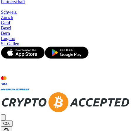
Partnerschaft
Hotspots
Schweiz
Zürich
Genf
Basel
Bern
Lugano
St. Gallen
© JetApp 2017-2026
CO₂