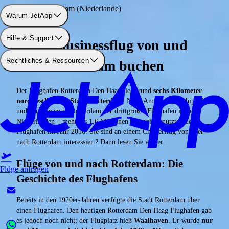
Flughafen: Rotterdam (Niederlande)
Warum JetApp
Hilfe & Support
Einen Businessflug von und
Rechtliches & Ressourcen
nach Rotterdam buchen
Der Flughafen Rotterdam Den Haag liegt rund
sechs Kilometer
nordwestlich der Stadt Rotterdam
. Nach Amsterdam Schiphol
und Eindhoven ist Rotterdam der drittgrößte Flughafen in den
Niederlanden – mehr als 1,6 Millionen Passagiere nutzten den
Flughafen im Jahr 2016. Sie sind an einem Charterflug von oder
nach Rotterdam interessiert? Dann lesen Sie weiter.
Flüge von und nach Rotterdam: Die
Flüge anfragen
Geschichte des Flughafens
Bereits in den 1920er-Jahren verfügte die Stadt Rotterdam über
einen Flughafen. Den heutigen Rotterdam Den Haag Flughafen gab
es jedoch noch nicht; der Flugplatz hieß
Waalhaven
. Er wurde
nur