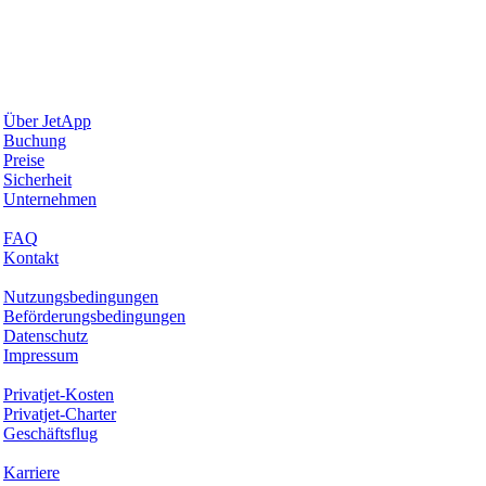
Warum JetApp
Über JetApp
Buchung
Preise
Sicherheit
Unternehmen
Hilfe & Support
FAQ
Kontakt
Rechtliches
Nutzungsbedingungen
Beförderungsbedingungen
Datenschutz
Impressum
Services & Informationen
Privatjet-Kosten
Privatjet-Charter
Geschäftsflug
Unternehmen
Karriere