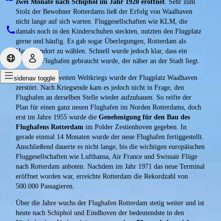
zwei Monate nach Schiphol im Jahr 1920 eröffnet
. Sehr zum
Stolz der Bewohner Rotterdams ließ der Erfolg von Waalhaven
nicht lange auf sich warten. Fluggesellschaften wie KLM, die
damals noch in den Kinderschuhen steckten, nutzten den Flugplatz
gerne und häufig. Es gab sogar Überlegungen, Rotterdam als
Hauptstandort zu wählen. Schnell wurde jedoch klar, dass ein
größerer Flughafen gebraucht wurde, der näher an der Stadt liegt.
Im Zuge des Zweiten Weltkriegs wurde der Flugplatz Waalhaven
sidenav toggle
zerstört. Nach Kriegsende kam es jedoch nicht in Frage, den
Flughafen an derselben Stelle wieder aufzubauen. So reifte der
Plan für einen ganz neuen Flughafen im Norden Rotterdams, doch
erst im Jahre 1955 wurde die
Genehmigung für den Bau des
Flughafens Rotterdam
im Polder Zestienhoven gegeben. In
gerade einmal 14 Monaten wurde der neue Flughafen fertiggestellt.
Anschließend dauerte es nicht lange, bis die wichtigen europäischen
Fluggesellschaften wie Lufthansa, Air France und Swissair Flüge
nach Rotterdam anboten. Nachdem im Jahr 1971 das neue Terminal
eröffnet worden war, erreichte Rotterdam die Rekordzahl von
500.000 Passagieren.
Über die Jahre wuchs der Flughafen Rotterdam stetig weiter und ist
heute nach Schiphol und Eindhoven der bedeutendste in den