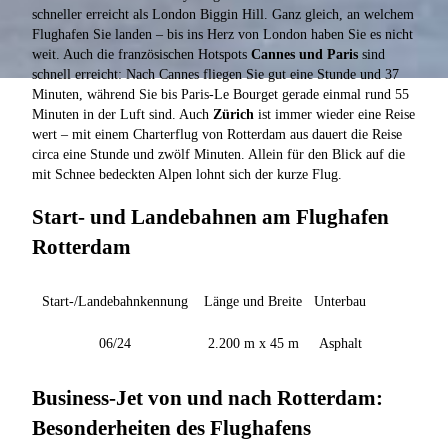
schneller erreicht als London Biggin Hill. Ganz gleich, an welchem
Flughafen Sie landen – bis ins Herz von London haben Sie es nicht
weit. Auch die französischen Hotspots
Cannes und Paris
sind
schnell erreicht: Nach Cannes fliegen Sie gut eine Stunde und 37
Minuten, während Sie bis Paris-Le Bourget gerade einmal rund 55
Minuten in der Luft sind. Auch
Zürich
ist immer wieder eine Reise
wert – mit einem Charterflug von Rotterdam aus dauert die Reise
circa eine Stunde und zwölf Minuten. Allein für den Blick auf die
mit Schnee bedeckten Alpen lohnt sich der kurze Flug.
Start- und Landebahnen am Flughafen
Rotterdam
Start-/Landebahnkennung
Länge und Breite
Unterbau
06/24
2.200 m x 45 m
Asphalt
Business-Jet von und nach Rotterdam:
Besonderheiten des Flughafens