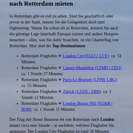
nach Rotterdam mieten
In Rotterdam gibt es viel zu sehen: Sind Sie geschäftlich oder
privat in der Stadt, nutzen Sie die Gelegenheit doch zum
Sightseeing. Waren Sie schon oft in Rotterdam, können Sie auch
die günstige Lage innerhalb Europas nutzen und andere Hotspots
besuchen – alles, was Sie dafür brauchen, ist ein Charterflug von
Rotterdam. Hier sind die
Top-Destinationen
:
Rotterdam Flughafen ✈
London City(EGLC/ LCY)
: ca. 51
Minuten
Rotterdam Flughafen ✈
Cannes-Mandelieu (LFMD / CEQ)
:
ca. 1 Stunde 37 Minuten
Rotterdam Flughafen ✈
Paris-Le Bourget (LFPB/ LBG)
:
ca. 55 Minuten
Rotterdam Flughafen ✈
Zürich (LSZH / ZRH)
: ca. 1
Stunde 12 Minuten
Rotterdam Flughafen ✈
London Biggin Hill (EGKB /
BQH)
: ca. 1 Stunde 11 Minuten
Der Flug mit Ihrem Business-Jet von Rotterdam nach
London
dauert circa eine Stunde – je nachdem, welchen Flughafen Sie
ansteuern. Der London City Flughafen ist rund 20 Minuten