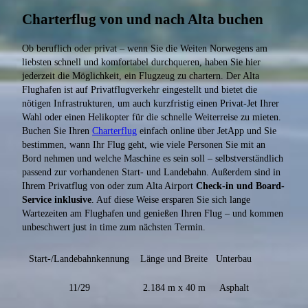
Charterflug von und nach Alta buchen
Ob beruflich oder privat – wenn Sie die Weiten Norwegens am
liebsten schnell und komfortabel durchqueren, haben Sie hier
jederzeit die Möglichkeit, ein Flugzeug zu chartern. Der Alta
Flughafen ist auf Privatflugverkehr eingestellt und bietet die
nötigen Infrastrukturen, um auch kurzfristig einen Privat-Jet Ihrer
Wahl oder einen Helikopter für die schnelle Weiterreise zu mieten.
Buchen Sie Ihren
Charterflug
einfach online über JetApp und Sie
bestimmen, wann Ihr Flug geht, wie viele Personen Sie mit an
Bord nehmen und welche Maschine es sein soll – selbstverständlich
passend zur vorhandenen Start- und Landebahn. Außerdem sind in
Ihrem Privatflug von oder zum Alta Airport
Check-in und Board-
Service inklusive
. Auf diese Weise ersparen Sie sich lange
Wartezeiten am Flughafen und genießen Ihren Flug – und kommen
unbeschwert just in time zum nächsten Termin.
Start-/Landebahnkennung
Länge und Breite
Unterbau
11/29
2.184 m x 40 m
Asphalt