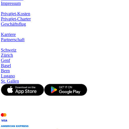
Impressum
Services & Informationen
Privatjet-Kosten
Privatjet-Charter
Geschäftsflug
Unternehmen
Karriere
Partnerschaft
Hotspots
Schweiz
Zürich
Genf
Basel
Bern
Lugano
St. Gallen
© JetApp 2017-2026