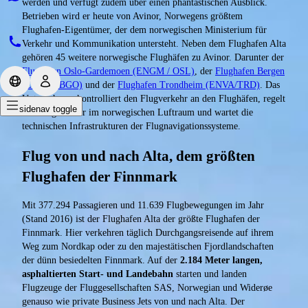
werden und verfügt zudem über einen phantastischen Ausblick.
Betrieben wird er heute von Avinor, Norwegens größtem
Flughafen-Eigentümer, der dem norwegischen Ministerium für
Verkehr und Kommunikation untersteht. Neben dem Flughafen Alta
gehören 45 weitere norwegische Flughäfen zu Avinor. Darunter der
Flughafen Oslo-Gardemoen (ENGM / OSL)
, der
Flughafen Bergen
(ENBR / BGO)
und der
Flughafen Trondheim (ENVA/TRD)
. Das
Unternehmen kontrolliert den Flugverkehr an den Flughäfen, regelt
sidenav toggle
den Flugverkehr im norwegischen Luftraum und wartet die
technischen Infrastrukturen der Flugnavigationssysteme.
Flug von und nach Alta, dem größten
Flughafen der Finnmark
Mit 377.294 Passagieren und 11.639 Flugbewegungen im Jahr
(Stand 2016) ist der Flughafen Alta der größte Flughafen der
Finnmark. Hier verkehren täglich Durchgangsreisende auf ihrem
Weg zum Nordkap oder zu den majestätischen Fjordlandschaften
der dünn besiedelten Finnmark. Auf der
2.184 Meter langen,
asphaltierten Start- und Landebahn
starten und landen
Flugzeuge der Fluggesellschaften SAS, Norwegian und Widerøe
genauso wie private Business Jets von und nach Alta. Der