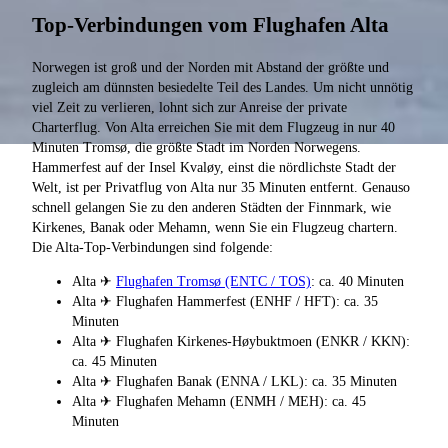
Top-Verbindungen vom Flughafen Alta
Norwegen ist groß und der Norden mit Abstand der größte und
zugleich am dünnsten besiedelte Teil des Landes. Um nicht unnötig
viel Zeit zu verlieren, lohnt sich zur Anreise der private
Charterflug. Von Alta erreichen Sie mit dem Flugzeug in nur 40
Minuten Tromsø, die größte Stadt im Norden Norwegens.
Hammerfest auf der Insel Kvaløy, einst die nördlichste Stadt der
Welt, ist per Privatflug von Alta nur 35 Minuten entfernt. Genauso
schnell gelangen Sie zu den anderen Städten der Finnmark, wie
Kirkenes, Banak oder Mehamn, wenn Sie ein Flugzeug chartern.
Die Alta-Top-Verbindungen sind folgende:
Alta ✈
Flughafen Tromsø (ENTC / TOS)
: ca. 40 Minuten
Alta ✈ Flughafen Hammerfest (ENHF / HFT): ca. 35
Minuten
Alta ✈ Flughafen Kirkenes-Høybuktmoen (ENKR / KKN):
ca. 45 Minuten
Alta ✈ Flughafen Banak (ENNA / LKL): ca. 35 Minuten
Alta ✈ Flughafen Mehamn (ENMH / MEH): ca. 45
Minuten