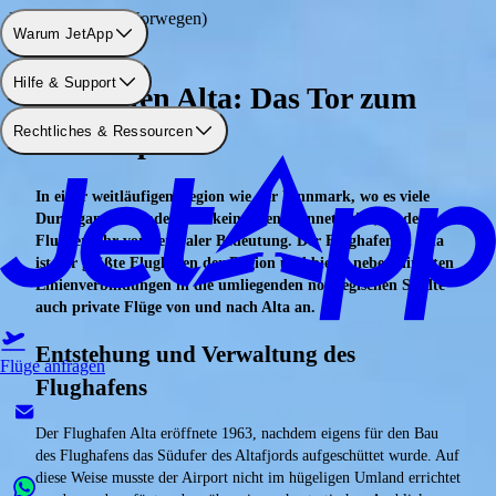
Flughafen: Alta (Norwegen)
Warum JetApp
Hilfe & Support
Flughafen Alta: Das Tor zum
Rechtliches & Ressourcen
Nordkap
In einer weitläufigen Region wie der Finnmark, wo es viele
Durchgangsreisende, aber kein Eisenbahnnetz gibt, ist der
Flugverkehr von zentraler Bedeutung. Der Flughafen in Alta
ist der größte Flughafen der Region und bietet neben direkten
Linienverbindungen in die umliegenden norwegischen Städte
auch private Flüge von und nach Alta an.
Entstehung und Verwaltung des
Flüge anfragen
Flughafens
Der Flughafen Alta eröffnete 1963, nachdem eigens für den Bau
des Flughafens das Südufer des Altafjords aufgeschüttet wurde. Auf
diese Weise musste der Airport nicht im hügeligen Umland errichtet