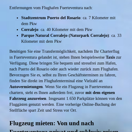
Entfernungen vom Flughafen Fuerteventura nach:
Stadtzentrum Puerto del Rosario
: ca. 7 Kilometer mit
dem Pkw
Corralejo
: ca. 40 Kilometer mit dem Pkw
Parque Natural Corralejo (Naturpark Corralejo)
: ca. 33
Kilometer mit dem Pkw
Benötigen Sie eine Transfermöglichkeit, nachdem Ihr Charterflug
in Fuerteventura gelandet ist, stehen Ihnen beispielsweise
Taxis
zur
Verfügung. Diese bringen Sie bequem und stressfrei zum Hafen,
nach Puerto del Rosario oder auch wieder zurück zum Flughafen.
Bevorzugen Sie es, selbst zu Ihren Geschäftsterminen zu fahren,
finden Sie direkt im Flughafenterminal eine Vielzahl an
Autovermietungen
. Wenn Sie ein Flugzeug in Fuerteventura
chartern, steht es Ihnen außerdem frei, zuvor
mit dem eigenen
Fahrzeug anzureisen
. Insgesamt 1.650 Parkplätze können von den
Fluggästen genutzt werden. Eine vorherige Online-Buchung der
Stellfläche spart Zeit und Stress vor Ort.
Flugzeug mieten: Von und nach
Fuerteventura privat und exklusiv reisen