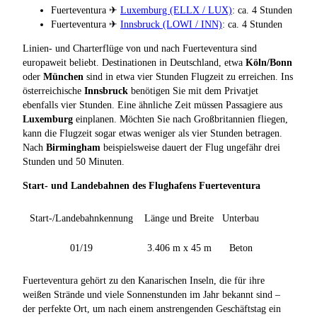
Fuerteventura ✈
Luxemburg (ELLX / LUX)
: ca. 4 Stunden
Fuerteventura ✈
Innsbruck (LOWI / INN)
: ca. 4 Stunden
Linien- und Charterflüge von und nach Fuerteventura sind
europaweit beliebt. Destinationen in Deutschland, etwa
Köln/Bonn
oder
München
sind in etwa vier Stunden Flugzeit zu erreichen. Ins
österreichische
Innsbruck
benötigen Sie mit dem Privatjet
ebenfalls vier Stunden. Eine ähnliche Zeit müssen Passagiere aus
Luxemburg
einplanen. Möchten Sie nach Großbritannien fliegen,
kann die Flugzeit sogar etwas weniger als vier Stunden betragen.
Nach
Birmingham
beispielsweise dauert der Flug ungefähr drei
Stunden und 50 Minuten.
Start- und Landebahnen des Flughafens Fuerteventura
Start-/Landebahnkennung
Länge und Breite
Unterbau
01/19
3.406 m x 45 m
Beton
Fuerteventura gehört zu den Kanarischen Inseln, die für ihre
weißen Strände und viele Sonnenstunden im Jahr bekannt sind –
der perfekte Ort, um nach einem anstrengenden Geschäftstag ein