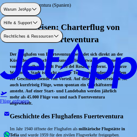
Flughafen: Fuerteventura (Spanien)
Warum JetApp
Hilfe & Support
Privat reisen: Charterflug von
Rechtliches & Ressourcen
und nach Fuerteventura
Der Flughafen von Fuerteventura befindet sich direkt an der
Küste des Atlantischen Ozeans. Er liegt etwa fünf Kilometer
von der Inselhauptstadt Puerto del Rosario entfernt. Der kurze
Weg in die Stadt ist nicht nur für Touristen, sondern vor allem
für Geschäftsreisende von Vorteil. Auf diese Weise erreichen Sie
auch kurzfristig Flüge, wenn spontan ein Geschäftstermin
ansteht. Auf einer Start- und Landebahn werden jährlich
mehr als 45.000 Flüge von und nach Fuerteventura
Flüge anfragen
abgewickelt.
Geschichte des Flughafens Fuerteventura
Im Jahr 1940 öffnete der Flughafen als
militärische Flugstätte in
Tefía
und wurde 1959 für den zivilen Flugverkehr freigegeben.