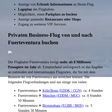
Anzeige von
Echtzeit-Informationen
zu Ihrem Flug
Lageplan
des Flughafens
Möglichkeit, einen
Parkplatz zu buchen
Anzeige passender
Restaurants oder Shops
Zugang zu weiteren VIP-Services.
Privaten Business-Flug von und nach
Fuerteventura buchen
Der Flughafen Fuerteventura fertigt
mehr als 8 Millionen
Passagiere im Jahr
ab. Entsprechend umfangreich ist das Angebot
an nationalen und internationalen Flugzielen, die Sie mit dem
Business-Jet von Fuerteventura aus erreichen können. Die
folgenden Flugverbindungen sind nur einige von vielen:
Fuerteventura ✈
Köln/Bonn (EDDK / CGN)
: ca. 4 Stunden
Fuerteventura ✈
München (EDDM / MUC)
: ca. 4 Stunden
10 Minuten
Fuerteventura ✈
Birmingham (EGBB / BHX)
: ca. 3
Stunden 50 Minuten