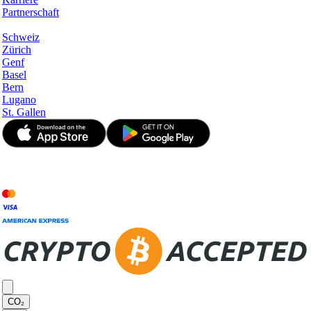
Partnerschaft
Hotspots
Schweiz
Zürich
Genf
Basel
Bern
Lugano
St. Gallen
© JetApp 2017-2026
CO₂