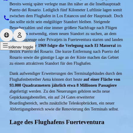
Bereits wenig später verlegte man ihn näher an die Inselhauptstadt
Puerto del Rosario. Lediglich fünf Kilometer Luftlinie lagen somit
zwischen dem Flughafen in Los Estancos und der Hauptstadt. Doch
das sollte nicht sein endgültiger Standort bleiben. Steigende
Besucherzahlen und eine immer größere Nachfrage nach Flügen
machten es notwendig, einen neuen Standort zu suchen, an dem
Linienflugzeuge oder Privatjets in Fuerteventura starten und landen
können. Im Jahr
1969 folgte die Verlegung nach El Matorral
im
sidenav toggle
Bezirk Puerto del Rosario. Die kurze Entfernung nach Puerto del
Rosario sowie die günstige Lage an der Küste machen das Gebiet
zu einem attraktiven Standort für den Flughafen.
Dank aufwendiger Erweiterungen des Terminalgebäudes durch den
Flughafenbetreiber Aena können dort heute
auf einer Fläche von
93.000 Quadratmetern jährlich etwa 8 Millionen Passagiere
abgefertigt werden. Zu den Neuerungen gehören sechs neue
Gepäckausgabestellen, ein auf 24 Gates erweiterter
Boardingbereich, sechs zusätzliche Teleskopbrücken, ein neuer
Abfertigungsbereich sowie die Renovierung des Terminals selbst.
Lage des Flughafens Fuerteventura