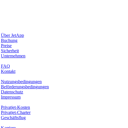
Warum JetApp
Über JetApp
Buchung
Preise
Sicherheit
Unternehmen
Hilfe & Support
FAQ
Kontakt
Rechtliches
Nutzungsbedingungen
Beförderungsbedingungen
Datenschutz
Impressum
Services & Informationen
Privatjet-Kosten
Privatjet-Charter
Geschäftsflug
Unternehmen
Karriere