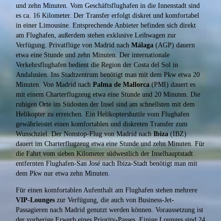
und zehn Minuten. Vom Geschäftsflughafen in die Innenstadt sind
es ca. 16 Kilometer. Der Transfer erfolgt diskret und komfortabel
in einer Limousine. Entsprechende Anbieter befinden sich direkt
am Flughafen, außerdem stehen exklusive Leihwagen zur
Verfügung. Privatflüge von Madrid nach
Málaga
(AGP) dauern
etwa eine Stunde und zehn Minuten. Der internationale
Verkehrsflughafen bedient die Region der Costa del Sol in
Andalusien. Ins Stadtzentrum benötigt man mit dem Pkw etwa 20
Minuten. Von Madrid nach
Palma de Mallorca
(PMI) dauert es
mit einem Charterflugzeug etwa eine Stunde und 20 Minuten. Die
ruhigen Orte im Südosten der Insel sind am schnellsten mit dem
Helikopter zu erreichen. Ein Helikoptershuttle vom Flughafen
gewährleistet einen komfortablen und diskreten Transfer zum
Wunschziel. Der Nonstop-Flug von Madrid nach
Ibiza
(IBZ)
dauert im Charterflugzeug etwa eine Stunde und zehn Minuten. Für
die Fahrt vom sieben Kilometer südwestlich der Inselhauptstadt
entfernten Flughafen-San José nach Ibiza-Stadt benötigt man mit
dem Pkw nur etwa zehn Minuten.
Für einen komfortablen Aufenthalt am Flughafen stehen mehrere
VIP-Lounges
zur Verfügung, die auch von Business-Jet-
Passagieren nach Madrid genutzt werden können. Voraussetzung ist
der vorherige Erwerb eines Priority-Passes. Einige Lounges sind 24