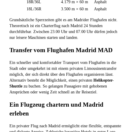
18R/36L
4.179 m × 60 m
Asphalt
18L/36R
3.500 m × 60 m
Asphalt
Grundsätzliche Sperrzeiten gibt es am Madrider Flughafen nicht.
Theoretisch ist ein Charterflug nach Madrid 24 Stunden
durchführbar. Zwischen 23.00 Uhr und 07.00 Uhr dürfen jedoch
nur leisere Maschinen starten und landen.
Transfer vom Flughafen Madrid MAD
Ein schneller und komfortabler Transport vom Flughafen in die
Stadt oder umgekehrt ist mit einem privaten Limousinentransfer
möglich, der sich direkt über den Flughafen organisieren lässt.
Alternativ besteht die Möglichkeit, einen privaten
Helikopter-
Shuttle
zu buchen. So gelangen Passagiere mit gehobenen
Ansprüchen oder wenig Zeit schnell an ihr Reiseziel.
Ein Flugzeug chartern und Madrid
erleben
Ein privater Flug nach Madrid ermöglicht eine flexible, entspannte
und diskrete Anreise. Zahlreiche luxuriöse Hotels in guter Lage