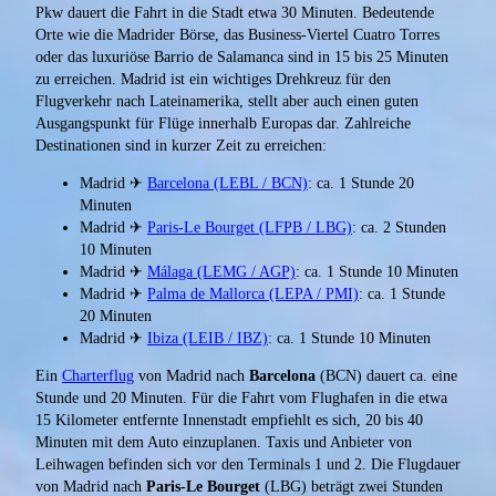
Pkw dauert die Fahrt in die Stadt etwa 30 Minuten. Bedeutende
Orte wie die Madrider Börse, das Business-Viertel Cuatro Torres
oder das luxuriöse Barrio de Salamanca sind in 15 bis 25 Minuten
zu erreichen. Madrid ist ein wichtiges Drehkreuz für den
Flugverkehr nach Lateinamerika, stellt aber auch einen guten
Ausgangspunkt für Flüge innerhalb Europas dar. Zahlreiche
Destinationen sind in kurzer Zeit zu erreichen:
Madrid ✈
Barcelona (LEBL / BCN)
: ca. 1 Stunde 20
Minuten
Madrid ✈
Paris-Le Bourget (LFPB / LBG)
: ca. 2 Stunden
10 Minuten
Madrid ✈
Málaga (LEMG / AGP)
: ca. 1 Stunde 10 Minuten
Madrid ✈
Palma de Mallorca (LEPA / PMI)
: ca. 1 Stunde
20 Minuten
Madrid ✈
Ibiza (LEIB / IBZ)
: ca. 1 Stunde 10 Minuten
Ein
Charterflug
von Madrid nach
Barcelona
(BCN) dauert ca. eine
Stunde und 20 Minuten. Für die Fahrt vom Flughafen in die etwa
15 Kilometer entfernte Innenstadt empfiehlt es sich, 20 bis 40
Minuten mit dem Auto einzuplanen. Taxis und Anbieter von
Leihwagen befinden sich vor den Terminals 1 und 2. Die Flugdauer
von Madrid nach
Paris-Le Bourget
(LBG) beträgt zwei Stunden