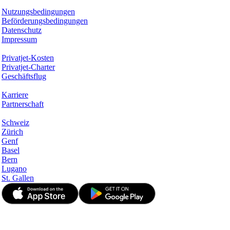
Rechtliches
Nutzungsbedingungen
Beförderungsbedingungen
Datenschutz
Impressum
Services & Informationen
Privatjet-Kosten
Privatjet-Charter
Geschäftsflug
Unternehmen
Karriere
Partnerschaft
Hotspots
Schweiz
Zürich
Genf
Basel
Bern
Lugano
St. Gallen
© JetApp 2017-2026