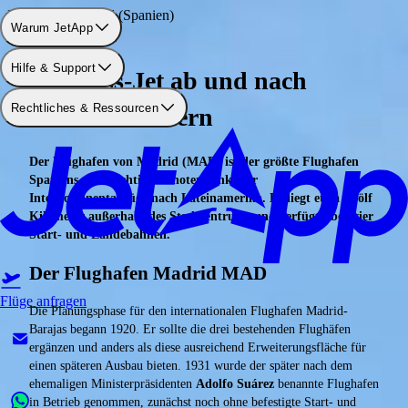
Flughafen: Madrid (Spanien)
Warum JetApp
Hilfe & Support
Business-Jet ab und nach
Rechtliches & Ressourcen
Madrid chartern
Der Flughafen von Madrid (MAD) ist der größte Flughafen
Spaniens und wichtiger Knotenpunkt für
Interkontinentalflüge nach Lateinamerika. Er liegt etwa zwölf
Kilometer außerhalb des Stadtzentrums und verfügt über vier
Start- und Landebahnen.
Der Flughafen Madrid MAD
Flüge anfragen
Die Planungsphase für den internationalen Flughafen Madrid-
Barajas begann 1920. Er sollte die drei bestehenden Flughäfen
ergänzen und anders als diese ausreichend Erweiterungsfläche für
einen späteren Ausbau bieten. 1931 wurde der später nach dem
ehemaligen Ministerpräsidenten
Adolfo Suárez
benannte Flughafen
in Betrieb genommen, zunächst noch ohne befestigte Start- und