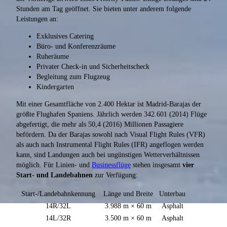
Stunden am Tag geöffnet. Sie bieten unter anderem folgende
Leistungen an:
Exklusives Catering
Büro- und Konferenzräume
Ruheräume
Privater Check-in und Sicherheitscheck
Begleitung zum Flugzeug
Kindergarten
Mit einer Gesamtfläche von 2.400 Hektar ist Madrid-Barajas der
größte Flughafen Spaniens. Jährlich werden 342.601 (2014) Flüge
abgefertigt, die mehr als 50,4 (2016) Millionen Passagiere
befördern. Da der Barajas sowohl nach Visual Flight Rules (VFR)
als auch nach Instrumental Flight Rules (IFR) angeflogen werden
kann, sind Landungen auch bei ungünstigen Wetterverhältnissen
möglich. Für Linien- und
Businessflüge
stehen insgesamt
vier
Start- und Landebahnen
zur Verfügung:
Start-/Landebahnkennung
Länge und Breite
Unterbau
14R/32L
3.988 m × 60 m
Asphalt
14L/32R
3.500 m × 60 m
Asphalt