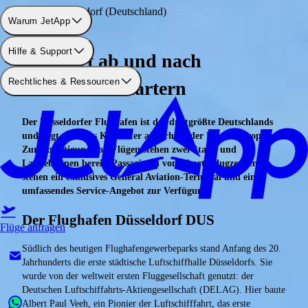
Flughafen: Düsseldorf (Deutschland)
Warum JetApp
Hilfe & Support
Privatjet ab und nach
Rechtliches & Ressourcen
Düsseldorf chartern
Der Düsseldorfer Flughafen ist der drittgrößte Deutschlands
und liegt ca. sechs Kilometer außerhalb der Rheinmetropole.
Zur Abfertigung von Flügen stehen zwei Start- und
Landebahnen bereit. Passagieren von Charterflugzeugen
stehen ein exklusives General Aviation-Terminal und ein
umfassendes Service-Angebot zur Verfügung.
Der Flughafen Düsseldorf DUS
Flüge anfragen
Südlich des heutigen Flughafengewerbeparks stand Anfang des 20.
Jahrhunderts die erste städtische Luftschiffhalle Düsseldorfs. Sie
wurde von der weltweit ersten Fluggesellschaft genutzt: der
Deutschen Luftschiffahrts-Aktiengesellschaft (DELAG). Hier baute
Albert Paul Veeh, ein Pionier der Luftschifffahrt, das erste