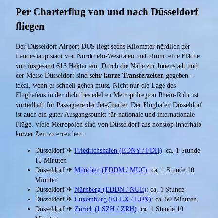
Per Charterflug von und nach Düsseldorf
fliegen
Der Düsseldorf Airport DUS liegt sechs Kilometer nördlich der
Landeshauptstadt von Nordrhein-Westfalen und nimmt eine Fläche
von insgesamt 613 Hektar ein. Durch die Nähe zur Innenstadt und
der Messe Düsseldorf sind
sehr kurze Transferzeiten
gegeben –
ideal, wenn es schnell gehen muss. Nicht nur die Lage des
Flughafens in der dicht besiedelten Metropolregion Rhein-Ruhr ist
vorteilhaft für Passagiere der Jet-Charter. Der Flughafen Düsseldorf
ist auch ein guter Ausgangspunkt für nationale und internationale
Flüge. Viele Metropolen sind von Düsseldorf aus nonstop innerhalb
kurzer Zeit zu erreichen:
Düsseldorf ✈
Friedrichshafen (EDNY / FDH)
: ca. 1 Stunde
15 Minuten
Düsseldorf ✈
München (EDDM / MUC)
: ca. 1 Stunde 10
Minuten
Düsseldorf ✈
Nürnberg (EDDN / NUE)
: ca. 1 Stunde
Düsseldorf ✈
Luxemburg (ELLX / LUX)
: ca. 50 Minuten
Düsseldorf ✈
Zürich (LSZH / ZRH)
: ca. 1 Stunde 10