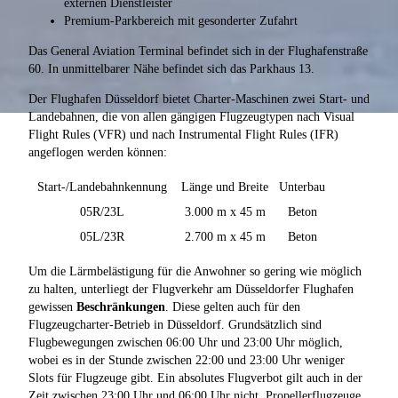
externen Dienstleister
Premium-Parkbereich mit gesonderter Zufahrt
Das General Aviation Terminal befindet sich in der Flughafenstraße
60. In unmittelbarer Nähe befindet sich das Parkhaus 13.
Der Flughafen Düsseldorf bietet Charter-Maschinen zwei Start- und
Landebahnen, die von allen gängigen Flugzeugtypen nach Visual
Flight Rules (VFR) und nach Instrumental Flight Rules (IFR)
angeflogen werden können:
Start-/Landebahnkennung
Länge und Breite
Unterbau
05R/23L
3.000 m x 45 m
Beton
05L/23R
2.700 m x 45 m
Beton
Um die Lärmbelästigung für die Anwohner so gering wie möglich
zu halten, unterliegt der Flugverkehr am Düsseldorfer Flughafen
gewissen
Beschränkungen
. Diese gelten auch für den
Flugzeugcharter-Betrieb in Düsseldorf. Grundsätzlich sind
Flugbewegungen zwischen 06:00 Uhr und 23:00 Uhr möglich,
wobei es in der Stunde zwischen 22:00 und 23:00 Uhr weniger
Slots für Flugzeuge gibt. Ein absolutes Flugverbot gilt auch in der
Zeit zwischen 23:00 Uhr und 06:00 Uhr nicht. Propellerflugzeuge