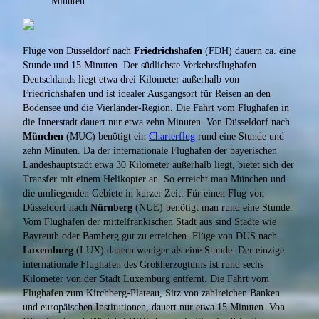
Minuten
Flüge von Düsseldorf nach
Friedrichshafen
(FDH) dauern ca. eine
Stunde und 15 Minuten. Der südlichste Verkehrsflughafen
Deutschlands liegt etwa drei Kilometer außerhalb von
Friedrichshafen und ist idealer Ausgangsort für Reisen an den
Bodensee und die Vierländer-Region. Die Fahrt vom Flughafen in
die Innerstadt dauert nur etwa zehn Minuten. Von Düsseldorf nach
München
(MUC) benötigt ein
Charterflug
rund eine Stunde und
zehn Minuten. Da der internationale Flughafen der bayerischen
Landeshauptstadt etwa 30 Kilometer außerhalb liegt, bietet sich der
Transfer mit einem Helikopter an. So erreicht man München und
die umliegenden Gebiete in kurzer Zeit. Für einen Flug von
Düsseldorf nach
Nürnberg
(NUE) benötigt man rund eine Stunde.
Vom Flughafen der mittelfränkischen Stadt aus sind Städte wie
Bayreuth oder Bamberg gut zu erreichen. Flüge von DUS nach
Luxemburg
(LUX) dauern weniger als eine Stunde. Der einzige
internationale Flughafen des Großherzogtums ist rund sechs
Kilometer von der Stadt Luxemburg entfernt. Die Fahrt vom
Flughafen zum Kirchberg-Plateau, Sitz von zahlreichen Banken
und europäischen Institutionen, dauert nur etwa 15 Minuten. Von