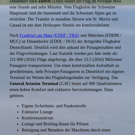
Düsseldorf nach
Zürich
(ZRH) dauert ein Flug im Privatjet etwa
eine Stunde und zehn Minuten. Vom Flughafen der Schweizer
Hauptstadt sind die Innenstadt und die Schweizer Alpen gut zu
erreichen. Der Transfer in mondäne Skiorte wie St. Moritz und
Gstaad ist mit dem Helikopter-Shuttle am komfortabelsten.
Nach
Frankfurt am Main (EDDF / FRA)
und München (EDDM /
MUC) ist Düsseldorfer (EDDL / DUS) der drittgrößte Flughafen
Deutschlands. Deutlich wird dies anhand der Passagierzahlen und
der Flugverbindungen. Laut Statistik werden pro Jahr mehr als
211.000 (2016) Flüge abgefertigt, die über 23,5 (2016) Millionen
Passagiere transportieren. Um einen komfortablen Aufenthalt zu
gewährleisten, steht Privatjet-Passagieren in Düsseldorf ein eigenes
Terminal im Westen des Flughafengeländes zur Verfügung. Das
General Aviation Terminal
(GAT) bietet auf 800 Quadratmetern
einen hohen Komfort und exklusive Serviceleistungen. Dazu
gehören:
Eigene Sicherheits- und Passkontrolle
Exklusive Lounge
Konferenzzentrum
Lounge und Briefing-Raum für Piloten
Reinigung und Betanken der Maschinen durch einen