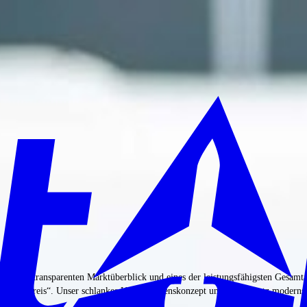
n, einen transparenten Marktüberblick und eines der leistungsfähigsten Gesamta
ine-Bestpreis“. Unser schlankes Unternehmenskonzept und der Einsatz modernste