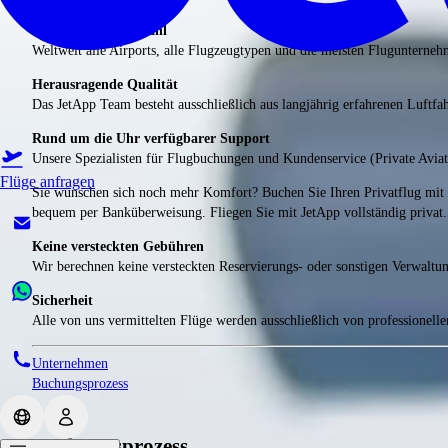
Unglaubliche Auswahl
Weltweit alle Airports, alle Flugzeugtypen und die meisten Flugunterneh
Herausragende Qualität
Das JetApp Team besteht ausschließlich aus langjährig erfahrenen Luftfah
Rund um die Uhr verfügbarer Support
Unsere Spezialisten für Flugbuchungen und Kundenservice (Private Aviat
Flüge anfragen
Sie wünschen sich noch mehr Komfort? Buchen Sie Ihren Privatflug mit w
bequem per Banküberweisung. Fliegen Sie mit JetApp vollständig privat. 
Keine versteckten Gebühren
Wir berechnen keine versteckten Reservierungs- oder sonstigen Verwaltu
Sicherheit
Alle von uns vermittelten Flüge werden ausschließlich von professionell
Unternehmen
Buchungsprozess
Buchungsprozess