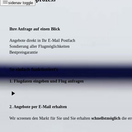
sidenav toggle
Ihre Anfrage auf einen Blick
Angebote direkt in Ihr E-Mail Postfach
Sondierung aller Flugmöglichkeiten
Bestpreisgarantie
So einfach funktioniert's
1. Flugdaten eingeben und Flug anfragen
play_arrow
2. Angebote per E-Mail erhalten
Wir screenen den Markt für Sie und Sie erhalten
schnellstmöglich
die er