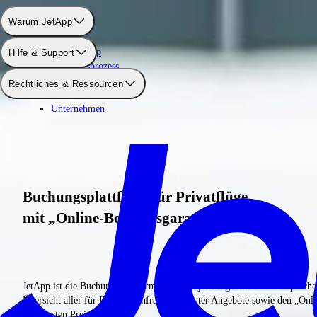
Warum JetApp
Warum JetApp
Über JetApp
Hilfe & Support
Buchungsprozess
Preise
Rechtliches & Ressourcen
Sicherheit
Unternehmen
Buchungsplattform für Privatflüge
mit „Online-Bestpreisgarantie“
JetApp ist die Buchungsplattform für Privatjet-Flüge mit dem Verspreche
Übersicht aller für Ihre Fluganfrage relevanter Angebote sowie den „Onl
zum besten Preis erhalten.