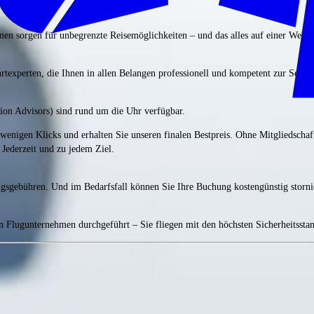
men sorgen für unbegrenzte Reisemöglichkeiten – und das alles auf einer Webse
rtexperten, die Ihnen in allen Belangen professionell und kompetent zur Seite
ion Advisors) sind rund um die Uhr verfügbar.
enigen Klicks und erhalten Sie unseren finalen Bestpreis. Ohne Mitgliedschaf
Jederzeit und zu jedem Ziel.
ngsgebühren. Und im Bedarfsfall können Sie Ihre Buchung kostengünstig storni
en Flugunternehmen durchgeführt – Sie fliegen mit den höchsten Sicherheitssta