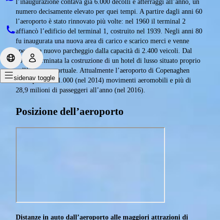
l’inaugurazione contava già 6.000 decolli e atterraggi all’anno, un
numero decisamente elevato per quei tempi. A partire dagli anni 60
l’aeroporto è stato rinnovato più volte: nel 1960 il terminal 2
affiancò l’edificio del terminal 1, costruito nel 1939. Negli anni 80
fu inaugurata una nuova area di carico e scarico merci e venne
aperto un nuovo parcheggio dalla capacità di 2.400 veicoli. Dal
2001 è terminata la costruzione di un hotel di lusso situato proprio
nell’area aeroportuale. Attualmente l’aeroporto di Copenaghen
sidenav toggle
conta più di 251.000 (nel 2014) movimenti aeromobili e più di
28,9 milioni di passeggeri all’anno (nel 2016).
Posizione dell’aeroporto
Distanze in auto dall’aeroporto alle maggiori attrazioni di