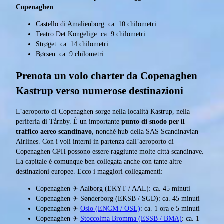
Copenaghen
Castello di Amalienborg: ca. 10 chilometri
Teatro Det Kongelige: ca. 9 chilometri
Strøget: ca. 14 chilometri
Børsen: ca. 9 chilometri
Prenota un volo charter da Copenaghen
Kastrup verso numerose destinazioni
L’aeroporto di Copenaghen sorge nella località Kastrup, nella
periferia di Tårnby. È un importante
punto di snodo per il
traffico aereo scandinavo
, nonché hub della SAS Scandinavian
Airlines. Con i voli interni in partenza dall’aeroporto di
Copenaghen CPH possono essere raggiunte molte città scandinave.
La capitale è comunque ben collegata anche con tante altre
destinazioni europee. Ecco i maggiori collegamenti:
Copenaghen ✈ Aalborg (EKYT / AAL): ca. 45 minuti
Copenaghen ✈ Sønderborg (EKSB / SGD): ca. 45 minuti
Copenaghen ✈
Oslo (ENGM / OSL)
: ca. 1 ora e 5 minuti
Copenaghen ✈
Stoccolma Bromma (ESSB / BMA)
: ca. 1