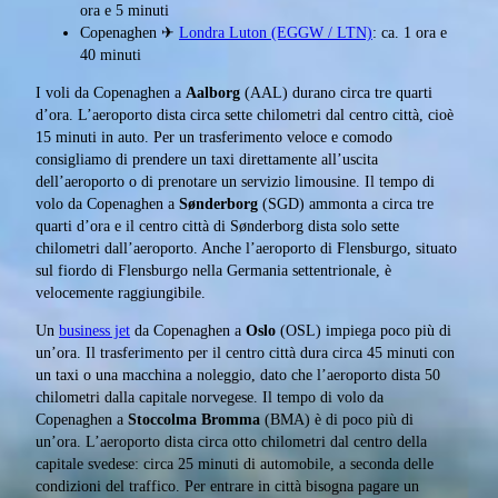
ora e 5 minuti
Copenaghen ✈
Londra Luton (EGGW / LTN)
: ca. 1 ora e
40 minuti
I voli da Copenaghen a
Aalborg
(AAL) durano circa tre quarti
d’ora. L’aeroporto dista circa sette chilometri dal centro città, cioè
15 minuti in auto. Per un trasferimento veloce e comodo
consigliamo di prendere un taxi direttamente all’uscita
dell’aeroporto o di prenotare un servizio limousine. Il tempo di
volo da Copenaghen a
Sønderborg
(SGD) ammonta a circa tre
quarti d’ora e il centro città di Sønderborg dista solo sette
chilometri dall’aeroporto. Anche l’aeroporto di Flensburgo, situato
sul fiordo di Flensburgo nella Germania settentrionale, è
velocemente raggiungibile.
Un
business jet
da Copenaghen a
Oslo
(OSL) impiega poco più di
un’ora. Il trasferimento per il centro città dura circa 45 minuti con
un taxi o una macchina a noleggio, dato che l’aeroporto dista 50
chilometri dalla capitale norvegese. Il tempo di volo da
Copenaghen a
Stoccolma Bromma
(BMA) è di poco più di
un’ora. L’aeroporto dista circa otto chilometri dal centro della
capitale svedese: circa 25 minuti di automobile, a seconda delle
condizioni del traffico. Per entrare in città bisogna pagare un