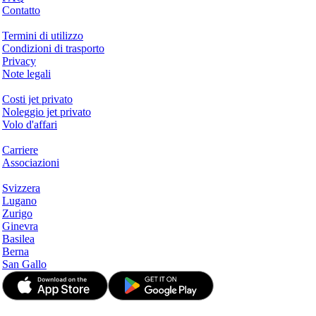
Contatto
Questioni legali
Termini di utilizzo
Condizioni di trasporto
Privacy
Note legali
Servizi & Informazioni
Costi jet privato
Noleggio jet privato
Volo d'affari
Azienda
Carriere
Associazioni
Hotspots
Svizzera
Lugano
Zurigo
Ginevra
Basilea
Berna
San Gallo
© JetApp 2017-2026