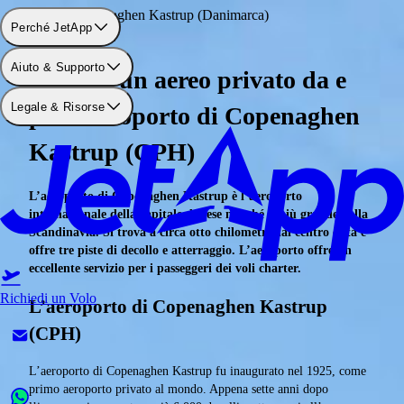
Aeroporto: Copenaghen Kastrup (Danimarca)
Perché JetApp
Aiuto & Supporto
Prenota un aereo privato da e
Legale & Risorse
per l’aeroporto di Copenaghen
Kastrup (CPH)
L’aeroporto di Copenaghen Kastrup è l’aeroporto
internazionale della capitale danese nonché il più grande della
Scandinavia. Si trova a circa otto chilometri dal centro città e
offre tre piste di decollo e atterraggio. L’aeroporto offre un
eccellente servizio per i passeggeri dei voli charter.
Richiedi un Volo
L’aeroporto di Copenaghen Kastrup
(CPH)
L’aeroporto di Copenaghen Kastrup fu inaugurato nel 1925, come
primo aeroporto privato al mondo. Appena sette anni dopo