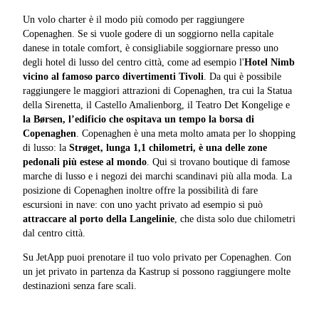
Un volo charter è il modo più comodo per raggiungere
Copenaghen. Se si vuole godere di un soggiorno nella capitale
danese in totale comfort, è consigliabile soggiornare presso uno
degli hotel di lusso del centro città, come ad esempio l'
Hotel Nimb
vicino al famoso parco divertimenti Tivoli
. Da qui è possibile
raggiungere le maggiori attrazioni di Copenaghen, tra cui la Statua
della Sirenetta, il Castello Amalienborg, il Teatro Det Kongelige e
la Børsen, l’edificio che ospitava un tempo la borsa di
Copenaghen
. Copenaghen è una meta molto amata per lo shopping
di lusso: la
Strøget, lunga 1,1 chilometri, è una delle zone
pedonali più estese al mondo
. Qui si trovano boutique di famose
marche di lusso e i negozi dei marchi scandinavi più alla moda. La
posizione di Copenaghen inoltre offre la possibilità di fare
escursioni in nave: con uno yacht privato ad esempio si può
attraccare al porto della Langelinie
, che dista solo due chilometri
dal centro città.
Su JetApp puoi prenotare il tuo volo privato per Copenaghen. Con
un jet privato in partenza da Kastrup si possono raggiungere molte
destinazioni senza fare scali.