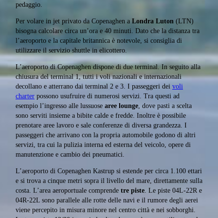
pedaggio.
Per volare in jet privato da Copenaghen a
Londra Luton
(LTN)
bisogna calcolare circa un’ora e 40 minuti. Dato che la distanza tra
l’aeroporto e la capitale britannica è notevole, si consiglia di
utilizzare il servizio shuttle in elicottero.
L’aeroporto di Copenaghen dispone di due terminal. In seguito alla
chiusura del terminal 1, tutti i voli nazionali e internazionali
decollano e atterrano dai terminal 2 e 3. I passeggeri dei
voli
charter
possono usufruire di numerosi servizi. Tra questi ad
esempio l’ingresso alle lussuose
aree lounge
, dove pasti a scelta
sono serviti insieme a bibite calde e fredde. Inoltre è possibile
prenotare aree lavoro e sale conferenze di diversa grandezza. I
passeggeri che arrivano con la propria automobile godono di altri
servizi, tra cui la pulizia interna ed esterna del veicolo, opere di
manutenzione e cambio dei pneumatici.
L’aeroporto di Copenaghen Kastrup si estende per circa 1.100 ettari
e si trova a cinque metri sopra il livello del mare, direttamente sulla
costa. L’area aeroportuale comprende
tre piste
. Le piste 04L-22R e
04R-22L sono parallele alle rotte delle navi e il rumore degli aerei
viene percepito in misura minore nel centro città e nei sobborghi.