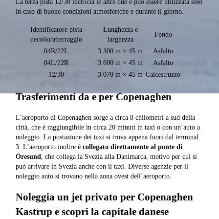
La terza pista 12/30 incrocia le altre due e può essere utilizzata solo
in caso di buone condizioni atmosferiche e durante il giorno.
Identificatore pista
Lunghezza e
Fondo
decollo/atterraggio
larghezza
04R/22L
3.300 m × 45 m
Asfalto
04L/22R
3.600 m × 45 m
Asfalto
12/30
3.070 m × 45 m
Calcestruzzo
Trasferimenti da e per Copenaghen
L’aeroporto di Copenaghen sorge a circa 8 chilometri a sud della
città, che è raggiungibile in circa 20 minuti in taxi o con un’auto a
noleggio. La postazione dei taxi si trova appena fuori dal terminal
3. L’aeroporto inoltre è
collegato direttamente al ponte di
Öresund
, che collega la Svezia alla Danimarca, motivo per cui si
può arrivare in Svezia anche con il taxi. Diverse agenzie per il
noleggio auto si trovano nella zona ovest dell’aeroporto.
Noleggia un jet privato per Copenaghen
Kastrup e scopri la capitale danese