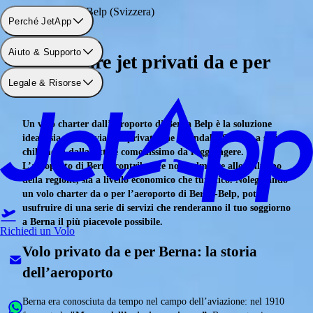
Aeroporto: Berna Belp (Svizzera)
Perché JetApp
Aiuto & Supporto
Noleggiare jet privati da e per
Legale & Risorse
Berna
Un volo charter dall’aeroporto di Berna Belp è la soluzione
ideale sia per un viaggio privato che aziendale. Situato a soli
6
chilometri dalla città
è comodissimo da raggiungere.
L’aeroporto di Berna contribuisce notevolmente allo sviluppo
della regione, sia a livello economico che turistico. Noleggiando
un volo charter da o per l’aeroporto di Berna-Belp, potrai
usufruire di una serie di servizi che renderanno il tuo soggiorno
a Berna il più piacevole possibile.
Richiedi un Volo
Volo privato da e per Berna: la storia
dell’aeroporto
Berna era conosciuta da tempo nel campo dell’aviazione: nel 1910