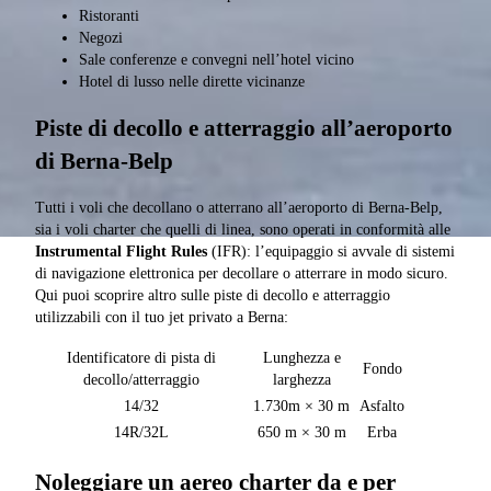
Ristoranti
Negozi
Sale conferenze e convegni nell’hotel vicino
Hotel di lusso nelle dirette vicinanze
Piste di decollo e atterraggio all’aeroporto
di Berna-Belp
Tutti i voli che decollano o atterrano all’aeroporto di Berna-Belp,
sia i voli charter che quelli di linea, sono operati in conformità alle
Instrumental Flight Rules
(IFR): l’equipaggio si avvale di sistemi
di navigazione elettronica per decollare o atterrare in modo sicuro.
Qui puoi scoprire altro sulle piste di decollo e atterraggio
utilizzabili con il tuo jet privato a Berna:
Identificatore di pista di
Lunghezza e
Fondo
decollo/atterraggio
larghezza
14/32
1.730m × 30 m
Asfalto
14R/32L
650 m × 30 m
Erba
Noleggiare un aereo charter da e per