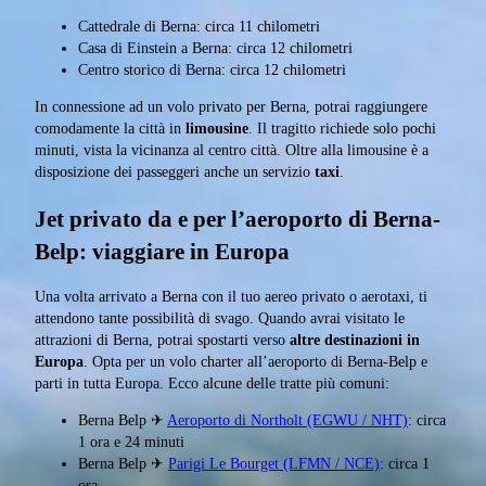
Cattedrale di Berna: circa 11 chilometri
Casa di Einstein a Berna: circa 12 chilometri
Centro storico di Berna: circa 12 chilometri
In connessione ad un volo privato per Berna, potrai raggiungere
comodamente la città in
limousine
. Il tragitto richiede solo pochi
minuti, vista la vicinanza al centro città. Oltre alla limousine è a
disposizione dei passeggeri anche un servizio
taxi
.
Jet privato da e per l’aeroporto di Berna-
Belp: viaggiare in Europa
Una volta arrivato a Berna con il tuo aereo privato o aerotaxi, ti
attendono tante possibilità di svago. Quando avrai visitato le
attrazioni di Berna, potrai spostarti verso
altre destinazioni in
Europa
. Opta per un volo charter all’aeroporto di Berna-Belp e
parti in tutta Europa. Ecco alcune delle tratte più comuni:
Berna Belp ✈
Aeroporto di Northolt (EGWU / NHT)
: circa
1 ora e 24 minuti
Berna Belp ✈
Parigi Le Bourget (LFMN / NCE)
: circa 1
ora