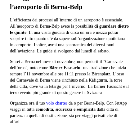
l’aeroporto di Berna-Belp
L’efficienza dei processi all’interno di un aeroporto è essenziale.
All’aeroporto di Berna-Belp avete la possibilità
di guardare dietro
le quinte
. In una visita guidata di circa un’ora e mezza potrai
scoprire tutto quanto c’è da sapere sull’organizzazione quotidiana
in aeroporto. Inoltre, avrai una panoramica dei diversi rami
dell’aviazione. Le guide si svolgono dal lunedì al sabato.
Se sei a Berna nel mese di novembre, non perderti il "Carnevale
dell’orso”, noto come
Bärner Fasnacht
: una tradizione che inizia
sempre l’11 novembre alle ore 11:11 presso la Bärenplatz. L’orso
del Carnevale di Berna viene rinchiuso nella Käfigturm, la torre
della città, dove va in letargo per l’inverno. La Bärner Fasnacht è il
terzo evento più grande di questo genere in Svizzera.
Organizza ora il tuo
volo charter
da o per Berna-Belp. Con JetApp
viaggi in tutta
comodità, sicurezza e semplicità
dalla città di
partenza a quella di destinazione, sia per viaggi privati che di
affari.