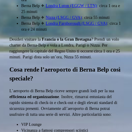
Berna Belp ✈
Londra Luton (EGGW / LTN)
: circa 1 ora e
25 minuti
Berna Belp ✈
Nizza (LSGG / GVA)
: circa 55 minuti
Berna Belp ✈
Londra Farnborough (LSGG / GVA)
: circa 1
ora e 24 minuti
Desideri visitare la
Francia o la Gran Bretagna
? Prendi un volo
charter da Berna-Belp e vola a Londra, Parigi o Nizza. Per
raggiungere la capitale del Regno Unito ti occorre circa 1 ora e 25
minuti. Parigi dista solo un’ora, Nizza 55 minuti.
Cosa rende l’aeroporto di Berna Belp così
speciale?
L’aeroporto di Berna Belp riceve sempre grandi lodi per la sua
efficienza ed organizzazione
. Inoltre, rimarrai entusiasta del
rapido sistema di check-in e check-out e degli elevati standard di
sicurezza presenti. Ovviamente all’aeroporto di Berna potrai
usufruire di tutta una serie di servizi. Altre particolarità sono:
VIP Lounge
Vicinanza a famosi comprensori sciistici