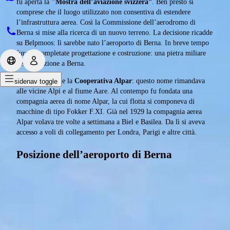
fu aperta la
"Mostra dell’aviazione svizzera”
. Ben presto si
comprese che il luogo utilizzato non consentiva di estendere
l’infrastruttura aerea. Così la Commissione dell’aerodromo di
Berna si mise alla ricerca di un nuovo terreno. La decisione ricadde
su Belpmoos: lì sarebbe nato l’aeroporto di Berna. In breve tempo
furono completate progettazione e costruzione: una pietra miliare
per l’aviazione a Berna.
Nel 1929 nacque la
Cooperativa Alpar
: questo nome rimandava
sidenav toggle
alle vicine Alpi e al fiume Aare. Al contempo fu fondata una
compagnia aerea di nome Alpar, la cui flotta si componeva di
macchine di tipo Fokker F.XI. Già nel 1929 la compagnia aerea
Alpar volava tre volte a settimana a Biel e Basilea. Da lì si aveva
accesso a voli di collegamento per Londra, Parigi e altre città.
Posizione dell’aeroporto di Berna