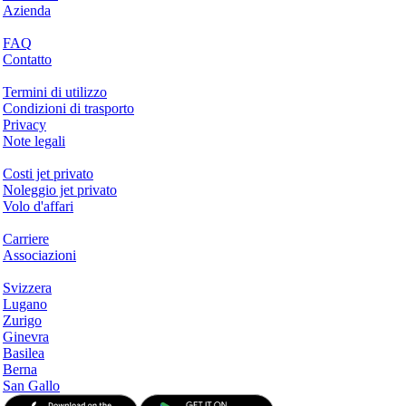
Azienda
Aiuto & Supporto
FAQ
Contatto
Questioni legali
Termini di utilizzo
Condizioni di trasporto
Privacy
Note legali
Servizi & Informazioni
Costi jet privato
Noleggio jet privato
Volo d'affari
Azienda
Carriere
Associazioni
Hotspots
Svizzera
Lugano
Zurigo
Ginevra
Basilea
Berna
San Gallo