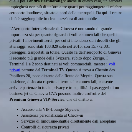
quelli per
Londra Farnborough
: anche in questo caso, un aerotaxi
impiegherà non più di un’ora e tre quarti per raggiungere il celebre
aeroporto londinese, situato a nord della metropoli. Da qui il centro
città è raggiungibile in circa mezz’ora di automobile.
L’Aeroporto Internazionale di Ginevra è uno snodo di grande
importanza sia per quanto riguarda i voli commerciali che quelli
privati. I movimenti aerei, per cui si intendono sia i decolli che gli
atterraggi, sono stati 188.829 solo nel 2015, con 15.772.081
passeggeri trasportati in totale. Questo fa dell’aeroporto di Ginevra
il secondo più grande della Svizzera, subito dopo Zurigo. I
Terminal 1 e 2 sono destinati ai voli commerciali, mentre i
voli
privati
partono dal
Terminal T3
. Questo si trova a Chemin des
Papillons 20, poco distante dalla Route de Meyrin. Questa sua
posizione, dislocata rispetto ai terminal commerciali, consente
arrivi e partenze in totale privacy e tranquillità. I passeggeri di un
business jet da Ginevra GVA possono inoltre usufruire del
Premium Ginevra VIP-Service
, che dà diritto a:
Accesso alla VIP-Lounge Skyview
Assistenza personalizzata al Check-in
Servizio di limousine-shuttle direttamente dall‘areoplano
Controlli di sicurezza privati