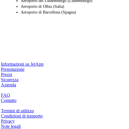
Aeroporto del Lussemburgo (Lussemburgo)
Aeroporto di Olbia (Italia)
Aeroporto di Barcellona (Spagna)
Perché JetApp
Informazioni su JetApp
Prenotazione
Prezzi
Sicurezza
Azienda
Aiuto & Supporto
FAQ
Contatto
Questioni legali
Termini di utilizzo
Condizioni di trasporto
Privacy
Note legali