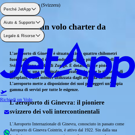
Aeroporto: Ginevra (Svizzera)
Perché JetApp
Aiuto & Supporto
Prenota un volo charter da
Legale & Risorse
Ginevra
L’aeroporto di Ginevra è situato a circa quattro chilometri
fuori dalla città ed è il secondo aeroporto più grande della
Svizzera, dopo quello di Zurigo. È dotato di due piste di
atterraggio: una principale, utilizzabile da tutte le tipologie di
aeroplani, e una minore utilizzata dagli aerei da turismo.
L’aeroporto mette a disposizione dei suoi passeggeri un’ampia
gamma di servizi per tutte le esigenze.
Richiedi un Volo
L’aeroporto di Ginevra: il pioniere
svizzero dei voli intercontinentali
L’Aeroporto Internazionale di Ginevra, conosciuto in passato come
Aeroporto di Ginevra Cointrin, è attivo dal 1922. Sin dalla sua