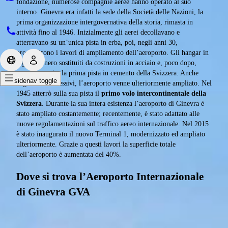
fondazione, numerose compagnie aeree hanno operato al suo
interno. Ginevra era infatti la sede della Società delle Nazioni, la
prima organizzazione intergovernativa della storia, rimasta in
attività fino al 1946. Inizialmente gli aerei decollavano e
atterravano su un’unica pista in erba, poi, negli anni 30,
proseguirono i lavori di ampliamento dell’aeroporto. Gli hangar in
legno vennero sostituiti da costruzioni in acciaio e, poco dopo,
venne costruita la prima pista in cemento della Svizzera. Anche
sidenav toggle
negli anni successivi, l’aeroporto venne ulteriormente ampliato. Nel
1945 atterrò sulla sua pista il
primo volo intercontinentale della
Svizzera
. Durante la sua intera esistenza l’aeroporto di Ginevra è
stato ampliato costantemente; recentemente, è stato adattato alle
nuove regolamentazioni sul traffico aereo internazionale. Nel 2015
è stato inaugurato il nuovo Terminal 1, modernizzato ed ampliato
ulteriormente. Grazie a questi lavori la superficie totale
dell’aeroporto è aumentata del 40%.
Dove si trova l’Aeroporto Internazionale
di Ginevra GVA