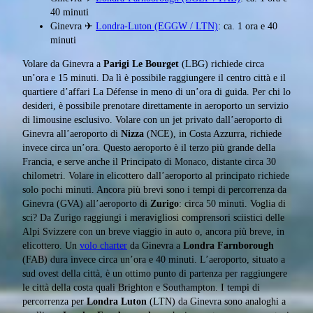
40 minuti
Ginevra ✈
Londra-Luton (EGGW / LTN)
: ca. 1 ora e 40
minuti
Volare da Ginevra a
Parigi Le Bourget
(LBG) richiede circa
un’ora e 15 minuti. Da lì è possibile raggiungere il centro città e il
quartiere d’affari La Défense in meno di un’ora di guida. Per chi lo
desideri, è possibile prenotare direttamente in aeroporto un servizio
di limousine esclusivo. Volare con un jet privato dall’aeroporto di
Ginevra all’aeroporto di
Nizza
(NCE), in Costa Azzurra, richiede
invece circa un’ora. Questo aeroporto è il terzo più grande della
Francia, e serve anche il Principato di Monaco, distante circa 30
chilometri. Volare in elicottero dall’aeroporto al principato richiede
solo pochi minuti. Ancora più brevi sono i tempi di percorrenza da
Ginevra (GVA) all’aeroporto di
Zurigo
: circa 50 minuti. Voglia di
sci? Da Zurigo raggiungi i meravigliosi comprensori sciistici delle
Alpi Svizzere con un breve viaggio in auto o, ancora più breve, in
elicottero. Un
volo charter
da Ginevra a
Londra Farnborough
(FAB) dura invece circa un’ora e 40 minuti. L’aeroporto, situato a
sud ovest della città, è un ottimo punto di partenza per raggiungere
le città della costa quali Brighton e Southampton. I tempi di
percorrenza per
Londra Luton
(LTN) da Ginevra sono analoghi a