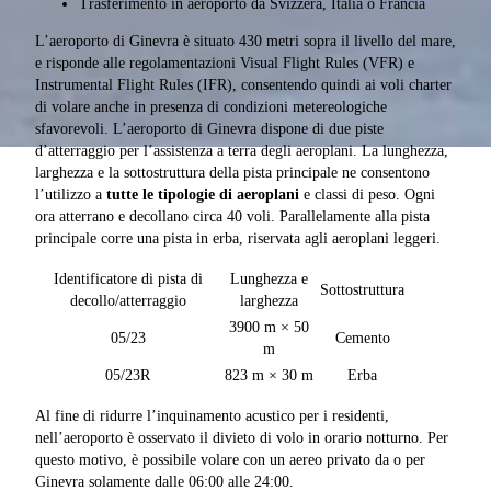
Trasferimento in aeroporto da Svizzera, Italia o Francia
L’aeroporto di Ginevra è situato 430 metri sopra il livello del mare,
e risponde alle regolamentazioni Visual Flight Rules (VFR) e
Instrumental Flight Rules (IFR), consentendo quindi ai voli charter
di volare anche in presenza di condizioni metereologiche
sfavorevoli. L’aeroporto di Ginevra dispone di due piste
d’atterraggio per l’assistenza a terra degli aeroplani. La lunghezza,
larghezza e la sottostruttura della pista principale ne consentono
l’utilizzo a
tutte le tipologie di aeroplani
e classi di peso. Ogni
ora atterrano e decollano circa 40 voli. Parallelamente alla pista
principale corre una pista in erba, riservata agli aeroplani leggeri.
Identificatore di pista di
Lunghezza e
Sottostruttura
decollo/atterraggio
larghezza
3900 m × 50
05/23
Cemento
m
05/23R
823 m × 30 m
Erba
Al fine di ridurre l’inquinamento acustico per i residenti,
nell’aeroporto è osservato il divieto di volo in orario notturno. Per
questo motivo, è possibile volare con un aereo privato da o per
Ginevra solamente dalle 06:00 alle 24:00.