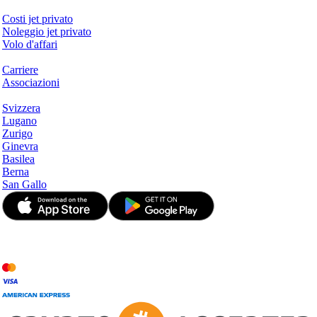
Servizi & Informazioni
Costi jet privato
Noleggio jet privato
Volo d'affari
Azienda
Carriere
Associazioni
Hotspots
Svizzera
Lugano
Zurigo
Ginevra
Basilea
Berna
San Gallo
© JetApp 2017-2026