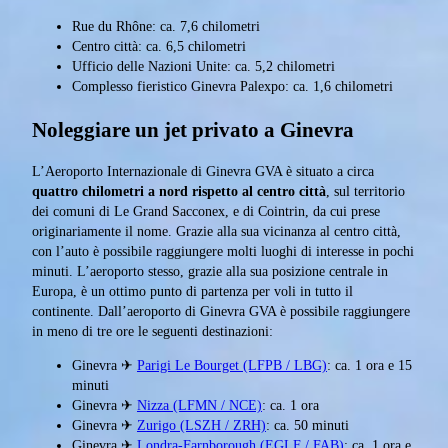
Rue du Rhône: ca. 7,6 chilometri
Centro città: ca. 6,5 chilometri
Ufficio delle Nazioni Unite: ca. 5,2 chilometri
Complesso fieristico Ginevra Palexpo: ca. 1,6 chilometri
Noleggiare un jet privato a Ginevra
L’Aeroporto Internazionale di Ginevra GVA è situato a circa
quattro chilometri a nord rispetto al centro città
, sul territorio
dei comuni di Le Grand Sacconex, e di Cointrin, da cui prese
originariamente il nome. Grazie alla sua vicinanza al centro città,
con l’auto è possibile raggiungere molti luoghi di interesse in pochi
minuti. L’aeroporto stesso, grazie alla sua posizione centrale in
Europa, è un ottimo punto di partenza per voli in tutto il
continente. Dall’aeroporto di Ginevra GVA è possibile raggiungere
in meno di tre ore le seguenti destinazioni:
Ginevra ✈
Parigi Le Bourget (LFPB / LBG)
: ca. 1 ora e 15
minuti
Ginevra ✈
Nizza (LFMN / NCE)
: ca. 1 ora
Ginevra ✈
Zurigo (LSZH / ZRH)
: ca. 50 minuti
Ginevra ✈
Londra-Farnborough (EGLF / FAB)
: ca. 1 ora e