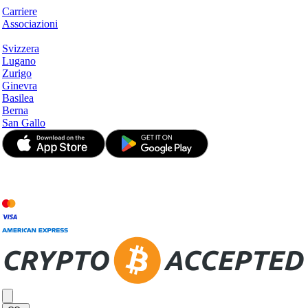
Carriere
Associazioni
Hotspots
Svizzera
Lugano
Zurigo
Ginevra
Basilea
Berna
San Gallo
© JetApp 2017-2026