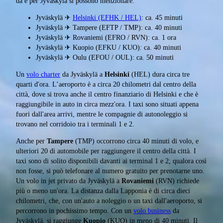
da e per Jyväskylä si possono menzionare:
Jyväskylä ✈
Helsinki (EFHK / HEL)
: ca. 45 minuti
Jyväskylä ✈ Tampere (EFTP / TMP): ca. 40 minuti
Jyväskylä ✈ Rovaniemi (EFRO / RVN): ca. 1 ora
Jyväskylä ✈ Kuopio (EFKU / KUO): ca. 40 minuti
Jyväskylä ✈ Oulu (EFOU / OUL): ca. 50 minuti
Un
volo charter
da Jyväskylä a
Helsinki
(HEL) dura circa tre
quarti d'ora. L’aeroporto è a circa 20 chilometri dal centro della
città, dove si trova anche il centro finanziario di Helsinki e che è
raggiungibile in auto in circa mezz'ora. I taxi sono situati appena
fuori dall'area arrivi, mentre le compagnie di autonoleggio si
trovano nel corridoio tra i terminali 1 e 2.
Anche per
Tampere
(TMP) occorrono circa 40 minuti di volo, e
ulteriori 20 di automobile per raggiungere il centro della città. I
taxi sono di solito disponibili davanti ai terminal 1 e 2; qualora così
non fosse, si può telefonare al numero gratuito per prenotarne uno.
Un volo in jet privato da Jyväskylä a
Rovaniemi
(RVN) richiede
più o meno un'ora. La distanza dalla Lapponia è di circa dieci
chilometri, che, con un'auto a noleggio o un taxi dall'aeroporto, si
percorrono in pochissimo tempo. Con un
volo business
da
Jyväskylä, si raggiunge
Kuopio
(KUO) in meno di 40 minuti. Il