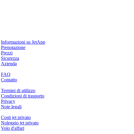
Perché JetApp
Informazioni su JetApp
Prenotazione
Prezzi
Sicurezza
Azienda
Aiuto & Supporto
FAQ
Contatto
Questioni legali
Termini di utilizzo
Condizioni di trasporto
Privacy
Note legali
Servizi & Informazioni
Costi jet privato
Noleggio jet privato
Volo d'affari
Azienda