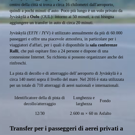
centro della città si trova a circa 16 chilometri dall'aeroporto,
quindi a pochi minuti d’auto. Poco più lungo è un volo privato da
Jyväskylä a
Oulu
(OUL): intorno ai 50 minuti, a cui bisogna
aggiungere un transfer in auto di circa 20 minuti.
Jyväskylä (EFJY / JYV) è utilizzato annualmente da più di 60.000
passeggeri e offre una piacevole atmosfera, in particolare per i
viaggiatori d'affari, per i quali è disponibile la
sala conferenze
Ralli
, che può ospitare fino a 24 persone e dispone di una
connessione Internet. Su richiesta si possono organizzare anche dei
rinfreschi.
La pista di decollo e di atterraggio dell’aeroporto di Jyväskylä è a
circa 140 metri sopra il livello del mare. Nel 2016 è stata utilizzata
per un totale di 710 atterraggi di aerei nazionali e internazionali.
Identificatore della di pista di
Lunghezza e
Fondo
decollo/atterraggio
larghezza
12/30
2.600 m × 60 m
Asfalto
Transfer per i passeggeri di aerei privati a