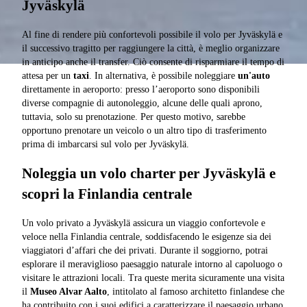
Jyväskylä
Al fine di rendere più confortevoli possibile il volo per Jyväskylä e
il successivo tragitto per raggiungere la città, è meglio organizzare
in anticipo anche il transfer. Ciò consente di risparmiare il tempo di
attesa per un
taxi
. In alternativa, è possibile noleggiare
un'auto
direttamente in aeroporto: presso l’aeroporto sono disponibili
diverse compagnie di autonoleggio, alcune delle quali aprono,
tuttavia, solo su prenotazione. Per questo motivo, sarebbe
opportuno prenotare un veicolo o un altro tipo di trasferimento
prima di imbarcarsi sul volo per Jyväskylä.
Noleggia un volo charter per Jyväskylä e
scopri la Finlandia centrale
Un volo privato a Jyväskylä assicura un viaggio confortevole e
veloce nella Finlandia centrale, soddisfacendo le esigenze sia dei
viaggiatori d’affari che dei privati. Durante il soggiorno, potrai
esplorare il meraviglioso paesaggio naturale intorno al capoluogo o
visitare le attrazioni locali. Tra queste merita sicuramente una visita
il
Museo Alvar Aalto
, intitolato al famoso architetto finlandese che
ha contribuito con i suoi edifici a caratterizzare il paesaggio urbano