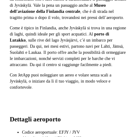
di Jyväskylä. Vale la pena un passaggio anche al
Museo
dell'aviazione della Finlandia centrale
, che è di strada nel
tragitto prima o dopo il volo, trovandosi nei pressi dell’aeroporto.
Come è tipico in Finlandia, anche Jyväskylä si trova in una regione
di laghi, quindi ideale per gli sport acquatici. Al
porto di
Lutakko
, sulle rive del lago Jyväsjärvi, c’è un imbarco per
passeggeri. Da qui, nei mesi estivi, partono navi per Lahti, Jämsä,
Suolahti e Laukaa. Il porto offre anche la possibilità di ormeggiare
le imbarcazioni, nonché servizi completi per le barche che vi
attraccano. Da qui il centro si raggiunge facilmente a piedi.
Con JetApp puoi noleggiare un aereo e volare senza scali a
Jyväskylä, o iniziare da lì il tuo viaggio, in modo veloce e
confortevole.
Dettagli aeroporto
Codice aeroportuale: EFJY / JYV