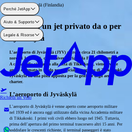
Aeroporto: Jyväskylä (Finlandia)
Perché JetApp
Aiuto & Supporto
Noleggia un jet privato da o per
Legale & Risorse
Jyväskylä
L’aeroporto di Jyväskylä (JYV) si trova circa 21 chilometri a
nord di Jyväskylä, città universitaria della Finlandia centrale.
A causa della vicinanza alla città di Tikkakoski, viene a volte
anche chiamato in modo non ufficiale aeroporto di Tikkakoski.
Jyväskylä ha una pista apposita per la gestione degli aerei
charter.
L’aeroporto di Jyväskylä
Richiedi un Volo
L’aeroporto di Jyväskylä è venne aperto come aeroporto militare
nel 1939 ed è ancora oggi utilizzato dalla vicina Accademia militare
di Tikkakoski. I primi voli civili ebbero luogo nel 1945. Tuttavia,
prima dell’apertura del primo terminal trascorsero altri 15 anni. Per
soddisfare le crescenti richieste, il terminal passeggeri è stato