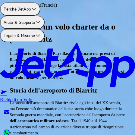
Aeroporto: Biarritz (Francia)
Perché JetApp
Aiuto & Supporto
Noleggia un volo charter da o
Legale & Risorse
per Biarritz
L'aeroporto di Biarritz Pays Basque è situato nei pressi di
Biarritz, Anglet e Bayonne, nel Sud-ovest della Francia. La
pittoresca posizione lungo la costa atlantica e i comodi
collegamenti costituiscono già un ottimo motivo per concedersi
un volo business per Biarritz.
Storia dell’aeroporto di Biarritz
Richiedi un Volo
La storia dell'aeroporto di Biarritz risale agli inizi del XX secolo,
ma l'evento più drammatico della sua storia ebbe luogo durante la
Seconda guerra mondiale, con l'occupazione dell'aeroporto da parte
dell'aeronautica militare tedesca
. Tra il 1940 e il 1944
stazionarono nel campo di aviazione diverse truppe di ricognizione
e combattimento.