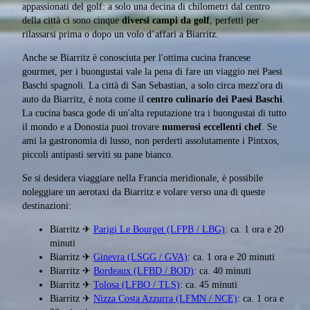
appassionati del golf: a solo una decina di chilometri dal centro
della città ci sono cinque
diversi campi da golf
, perfetti per
rilassarsi prima o dopo un volo d’affari a Biarritz.
Anche se Biarritz è conosciuta per l'ottima cucina francese
gourmet, per i buongustai vale la pena di fare un viaggio nei Paesi
Baschi spagnoli. La città di San Sebastian, a solo circa mezz'ora di
auto da Biarritz, è nota come il
centro culinario dei Paesi Baschi
.
La cucina basca gode di un'alta reputazione tra i buongustai di tutto
il mondo e a Donostia puoi trovare
numerosi eccellenti chef
. Se
ami la gastronomia di lusso, non perderti assolutamente i Pintxos,
piccoli antipasti serviti su pane bianco.
Se si desidera viaggiare nella Francia meridionale, è possibile
noleggiare un aerotaxi da Biarritz e volare verso una di queste
destinazioni:
Biarritz ✈
Parigi Le Bourget (LFPB / LBG)
: ca. 1 ora e 20
minuti
Biarritz ✈
Ginevra (LSGG / GVA)
: ca. 1 ora e 20 minuti
Biarritz ✈
Bordeaux (LFBD / BOD)
: ca. 40 minuti
Biarritz ✈
Tolosa (LFBO / TLS)
: ca. 45 minuti
Biarritz ✈
Nizza Costa Azzurra (LFMN / NCE)
: ca. 1 ora e