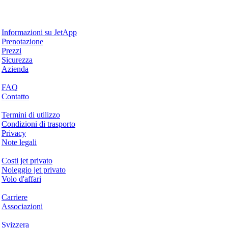
Perché JetApp
Informazioni su JetApp
Prenotazione
Prezzi
Sicurezza
Azienda
Aiuto & Supporto
FAQ
Contatto
Questioni legali
Termini di utilizzo
Condizioni di trasporto
Privacy
Note legali
Servizi & Informazioni
Costi jet privato
Noleggio jet privato
Volo d'affari
Azienda
Carriere
Associazioni
Hotspots
Svizzera