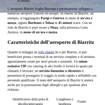
20 minuti
L'aeroporto Biarritz Anglet Bayonne è perfettamente collegato a
numerosi aeroporti francesi ed europei. In charter da Biarritz, ad
esempio, si raggiungono
Parigi e Ginevra
in meno di
un’ora e
mezza
, oppure
Bordeaux e Tolosa
in
45 minuti
scarsi. Con un
volo da Biarritz ti puoi recare a
Nizza
, sulla pittoresca Costa
Azzurra, in
meno di un'ora e mezza
.
Caratteristiche dell’aeroporto di Biarritz
Quando si noleggia un
volo charter
da o per Biarritz, si può
beneficiare presso i terminal di un servizio completo e di strutture
appositamente create per aerei privati e aziendali. Un
salone
esclusivo VIP
con catering di alto livello ti fornirà lo spazio per
rilassarti o lavorare; un
servizio limousine o elicottero
ti
permetterà di proseguire il viaggio in modo rapido e affidabile con
personale qualificato. Il team dell’aeroporto di Biarritz ti aiuterà
anche per la prenotazione degli alberghi e per qualsiasi altra
richiesta.
Identificatore della pista di
Lunghezza e
Fondo
decollo/atterraggio
larghezza