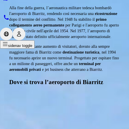
Alla fine della guerra, l’aeronautica militare tedesca bombardò
l'aeroporto di Biarritz, rendendo così necessaria una
ricostruzione
dopo il termine del conflitto. Nel 1948 fu stabilito il
primo
collegamento aereo permanente
per Parigi e l'aeroporto fu aperto
al traffico civile nell'aprile del 1954. Nel 1977, l’aeroporto di
Biarritz è stato definito ufficialmente aeroporto internazionale.
sidenav toggle
A causa del costante aumento di visitatori, dovuto alla sempre
maggiore fama di Biarritz come
destinazione turistica
, nel 1994
fu necessario aprire un nuovo terminal. Progettato per ospitare fino
a un milione di passeggeri, offre anche un
terminal per
aeromobili privati
e jet business che atterrano a Biarritz.
Dove si trova l’aeroporto di Biarritz