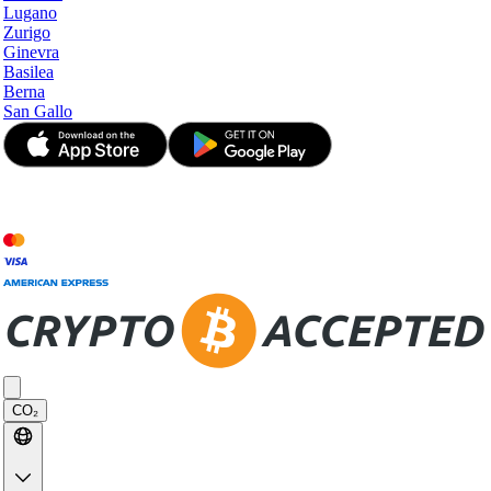
Lugano
Zurigo
Ginevra
Basilea
Berna
San Gallo
© JetApp 2017-2026
CO₂