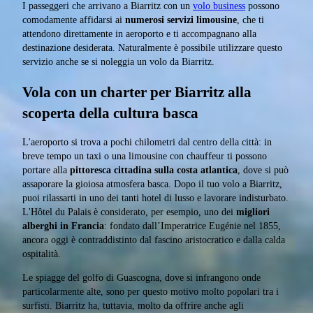
I passeggeri che arrivano a Biarritz con un
volo business
possono
comodamente affidarsi ai
numerosi servizi limousine
, che ti
attendono direttamente in aeroporto e ti accompagnano alla
destinazione desiderata. Naturalmente è possibile utilizzare questo
servizio anche se si noleggia un volo da Biarritz.
Vola con un charter per Biarritz alla
scoperta della cultura basca
L'aeroporto si trova a pochi chilometri dal centro della città: in
breve tempo un taxi o una limousine con chauffeur ti possono
portare alla
pittoresca cittadina sulla costa atlantica
, dove si può
assaporare la gioiosa atmosfera basca. Dopo il tuo volo a Biarritz,
puoi rilassarti in uno dei tanti hotel di lusso e lavorare indisturbato.
L'Hôtel du Palais è considerato, per esempio, uno dei
migliori
alberghi in Francia
: fondato dall’Imperatrice Eugénie nel 1855,
ancora oggi è contraddistinto dal fascino aristocratico e dalla calda
ospitalità.
Le spiagge del golfo di Guascogna, dove si infrangono onde
particolarmente alte, sono per questo motivo molto popolari tra i
surfisti. Biarritz ha, tuttavia, molto da offrire anche agli