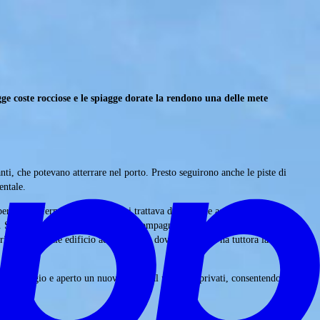
ge coste rocciose e le spiagge dorate la rendono una delle mete
nti, che potevano atterrare nel porto. Presto seguirono anche le piste di
entale.
r la terraferma. Tuttavia non si trattava dell’attuale aeroporto, ma
70. Soltanto dopo l’istituzione della compagnia aerea
Meridiana
, il
to nell’attuale edificio aeroportuale, dove Meridiana ha tuttora la sede
e atterraggio e aperto un nuovo terminal per aerei privati, consentendo