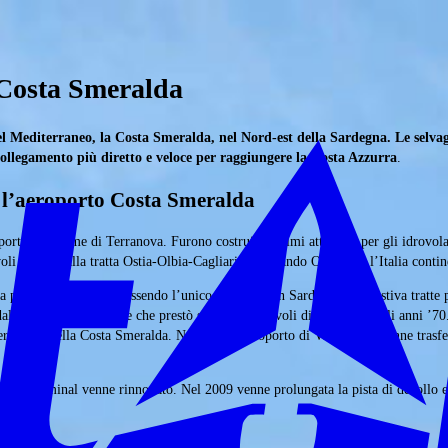
 Costa Smeralda
del Mediterraneo, la Costa Smeralda, nel Nord-est della Sardegna. Le selvag
 collegamento più diretto e veloce per raggiungere la Costa Azzurra
.
: l’aeroporto Costa Smeralda
 portava il nome di Terranova. Furono costruiti i primi attracchi per gli idrovola
li di linea alla tratta Ostia-Olbia-Cagliari, collegando Olbia con l’Italia contin
posizione esclusiva, essendo l’unico aeroporto in Sardegna che gestiva tratte pe
dall’odierno aeroporto e che prestò servizio per i voli di linea fino agli anni ’
roporto della Costa Smeralda. Nel 1974 l’aeroporto di Venafiorita venne trasferi
004 il terminal venne rinnovato. Nel 2009 venne prolungata la pista di decollo 