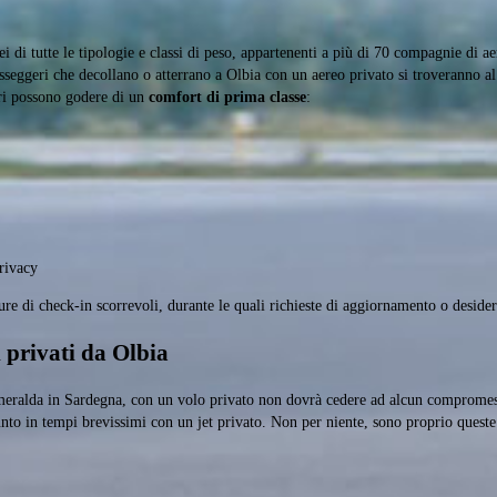
ei di tutte le tipologie e classi di peso, appartenenti a più di 70 compagnie di a
passeggeri che decollano o atterrano a Olbia con un aereo privato si troveranno a
ori possono godere di un
comfort di prima classe
:
rivacy
edure di check-in scorrevoli, durante le quali richieste di aggiornamento o desid
 privati da Olbia
 Smeralda in Sardegna, con un volo privato non dovrà cedere ad alcun compromes
o in tempi brevissimi con un jet privato. Non per niente, sono proprio queste