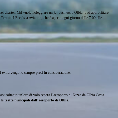
erei charter. Chi vuole noleggiare un jet business a Olbia, può approfittare
l Terminal Eccelsea Aviation, che è aperto ogni giorno dalle 7:00 alle
eri extra vengono sempre presi in considerazione.
so: soltanto un’ora di volo separa l’aeroporto di Nizza da Olbia Costa
 le
tratte principali dall’aeroporto di Olbia
.