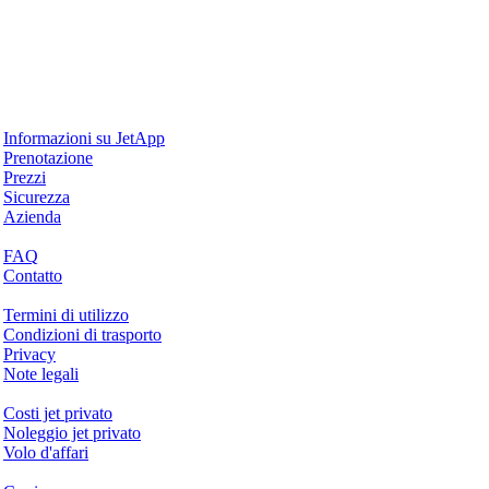
Perché JetApp
Informazioni su JetApp
Prenotazione
Prezzi
Sicurezza
Azienda
Aiuto & Supporto
FAQ
Contatto
Questioni legali
Termini di utilizzo
Condizioni di trasporto
Privacy
Note legali
Servizi & Informazioni
Costi jet privato
Noleggio jet privato
Volo d'affari
Azienda