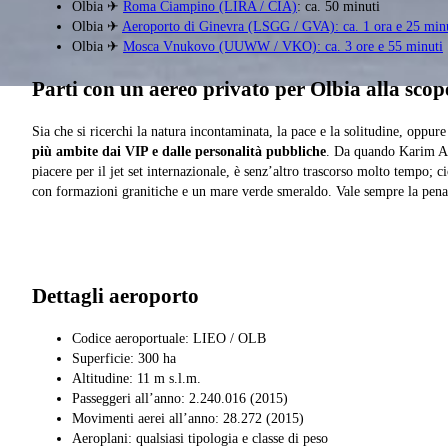
Olbia ✈
Roma Ciampino (LIRA / CIA)
: ca. 50 minuti
Olbia ✈
Aeroporto di Ginevra (LSGG / GVA): ca. 1 ora e 25 min
Olbia ✈
Mosca Vnukovo (UUWW / VKO): ca. 3 ore e 55 minuti
Parti con un aereo privato per Olbia alla sco
Sia che si ricerchi la natura incontaminata, la pace e la solitudine, oppure
più ambite dai VIP e dalle personalità pubbliche
. Da quando Karim Aga
piacere per il jet set internazionale, è senz’altro trascorso molto tempo; 
con formazioni granitiche e un mare verde smeraldo. Vale sempre la pena 
Dettagli aeroporto
Codice aeroportuale: LIEO / OLB
Superficie: 300 ha
Altitudine: 11 m s.l.m.
Passeggeri all’anno: 2.240.016 (2015)
Movimenti aerei all’anno: 28.272 (2015)
Aeroplani: qualsiasi tipologia e classe di peso