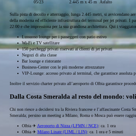
05/23
2.445 m x 45 m
Asfalto
Sulla pista di decollo e atterraggio, lunga 2.445 metri, si avvicendano aer
della moderna ed efficiente infrastruttura del terminal per jet privati. I 
22:00 e che impressiona per la sua grandiosa architettura. Qui i viaggiat
Lussuoso lounge per i passeggeri con patio estivo
Wi-Fi e TV satellitare
150 parcheggi privati riservati ai clienti di jet privati
Negozi di alta classe
Bar lounge e ristorante
Business-Center con le più moderne attrezzature
VIP-Lounge: accesso privato al terminal, che garantisce assoluta p
Inoltre il servizio charter privato all’aeroporto di Olbia garantisce proc
Dalla Costa Smeralda al resto del mondo: voli
Chi non riesce a decidersi tra la Riviera francese e l’affascinante Costa
Smeralda; persino un meeting a Milano, Roma o Mosca può essere raggiunt
Olbia ✈
Aeroporto di Nizza (LFMN / NCE)
: ca. 1 ora
Olbia ✈
Milano Linate (LIML / LIN)
: ca. 1 ora e 5 minuti