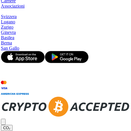
Carriere
Associazioni
Hotspots
Svizzera
Lugano
Zurigo
Ginevra
Basilea
Berna
San Gallo
© JetApp 2017-2026
CO₂