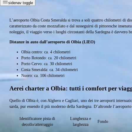
sidenav toggle
L’aeroporto Olbia Costa Smeralda si trova a soli quattro chilometri di dis
caratterizzato da coste mozzafiato e dal susseguirsi di pittoresche insena
noleggio, il viaggio verso i luoghi circostanti della Sardegna è davvero br
Distanze in auto dall’aeroporto di Olbia (LIEO)
Olbia centro: ca. 4 chilometri
Porto Rotondo: ca. 20 chilometri
Porto Cervo: ca. 30 chilometri
Costa Smeralda: ca. 34 chilometri
Nuoro: ca. 106 chilometri
Aerei charter a Olbia: tutti i comfort per viagg
Quello di Olbia è, con Alghero e Cagliari, uno dei tre aeroporti internazio
sarda, pur essendo il più moderno della Sardegna. D’altronde l’aeroporto
Identificatore pista di
Lunghezza e
Fondo
decollo/atterraggio
larghezza