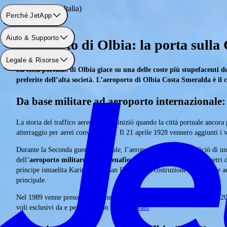
Aeroporto: Olbia (Italia)
Perché JetApp
Aiuto & Supporto
Aeroporto di Olbia: la porta sulla
Legale & Risorse
La città portuale di Olbia giace su una delle coste più stupefacenti 
preferite dell’alta società. L’aeroporto di Olbia Costa Smeralda è il
Da base militare ad aeroporto internazionale
La storia del traffico aereo a Olbia iniziò quando la città portuale ancora
atterraggio per aerei convenzionali. Il 21 aprile 1928 vennero aggiunti i vo
Durante la Seconda guerra mondiale, l’aeroporto di Olbia beneficiò di una 
dell’
aeroporto militare Olbia Venafiorita
, che dista cinque chilometri 
principe ismaelita Karim Aga Khan IV avviò la costruzione dell’attuale ae
principale.
Nel 1989 venne preso in gestione dalla privata Geasar e tra il 2000 e il 2
voli esclusivi da e per Olbia con un
jet privato
.