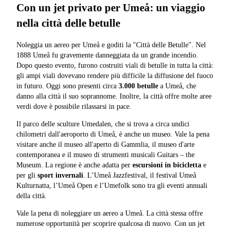
Con un jet privato per Umeå: un viaggio
nella città delle betulle
Noleggia un aereo per Umeå e goditi la "Città delle Betulle". Nel
1888 Umeå fu gravemente danneggiata da un grande incendio.
Dopo questo evento, furono costruiti viali di betulle in tutta la città:
gli ampi viali dovevano rendere più difficile la diffusione del fuoco
in futuro. Oggi sono presenti circa
3.000 betulle
a Umeå, che
danno alla città il suo soprannome. Inoltre, la città offre molte aree
verdi dove è possibile rilassarsi in pace.
Il parco delle sculture Umedalen, che si trova a circa undici
chilometri dall'aeroporto di Umeå, è anche un museo. Vale la pena
visitare anche il museo all'aperto di Gammlia, il museo d'arte
contemporanea e il museo di strumenti musicali Guitars – the
Museum. La regione è anche adatta per
escursioni in bicicletta
e
per gli
sport invernali
. L’Umeå Jazzfestival, il festival Umeå
Kulturnatta, l’Umeå Open e l’Umefolk sono tra gli eventi annuali
della città.
Vale la pena di noleggiare un aereo a Umeå. La città stessa offre
numerose opportunità per scoprire qualcosa di nuovo. Con un jet