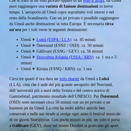
Che si tratti di un volo privato oppure di un
volo d’affari
, da Umeå
puoi raggiungere una
varietà di famose destinazioni
in breve
tempo. L'aeroporto di Umeå copre soprattutto voli interni e nel
resto della Scandinavia. Con un jet privato è possibile raggiungere
da Umeå anche destinazioni in tutta Europa. È necessaria
circa
un'ora
per i voli verso le seguenti destinazioni:
Umeå ✈
Luleå (ESPA / LLA)
: ca. 45 minuti
Umeå ✈ Östersund (ESNZ / OSD): ca. 50 minuti
Umeå ✈ Gällivare (ESNG / GEV): ca. 56 minuti
Umeå ✈
Stoccolma Arlanda (ESSA / ARN)
: ca. 1 ora e 3
minuti
Umeå ✈ Kiruna (ESNQ / KRN): ca. 1 ora
Circa tre quarti d’ora dura un
volo charter
da Umeå a
Luleå
(LLA), città che è sede del più grande aeroporto del Norrland,
dell’università più a nord della Svezia e del centro storico di
Gammelstad, patrimonio mondiale dell'UNESCO. Per
Östersund
(OSD) sono necessari circa 50 minuti con un jet privato o un
business jet da Umeå. La città ha molti edifici antichi ben
conservati e nelle sue strade si svolge ogni anno il festival musicale
di tre giorni Storsjöyran. Con pochi minuti in più, un volo ti porta
a
Gällivare
(GEV), dove sul monte Dundret si praticano gli sport