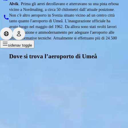
Alvik
. Prima gli aerei decollavano e atterravano su una pista erbosa
vicino a Nordmaling, a circa 50 chilometri dall’attuale posizione.
Non c'è altro aeroporto in Svezia situato vicino ad un centro città
tanto quanto l'aeroporto di Umeå. L'inaugurazione ufficiale ha
avuto luogo nel maggio del 1962. Da allora sono stati svolti lavori
di ricostruzione e ammodernamento per adeguare l'aeroporto alle
ultime normative tecniche. Attualmente si effettuano più di 24.500
voli all’anno.
sidenav toggle
Dove si trova l’aeroporto di Umeå