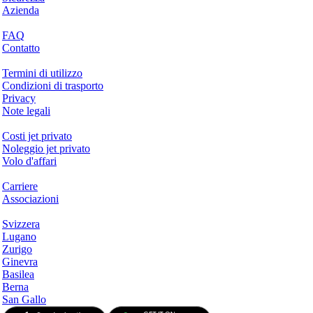
Azienda
Aiuto & Supporto
FAQ
Contatto
Questioni legali
Termini di utilizzo
Condizioni di trasporto
Privacy
Note legali
Servizi & Informazioni
Costi jet privato
Noleggio jet privato
Volo d'affari
Azienda
Carriere
Associazioni
Hotspots
Svizzera
Lugano
Zurigo
Ginevra
Basilea
Berna
San Gallo