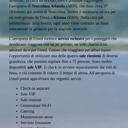
invernali. In circa un'ora da Umeå è possibile raggiungere
l'aeroporto di
Stoccolma Arlanda
(ARN), che dista circa 37
chilometri dal centro di Stoccolma. Inoltre è necessaria un'ora per
un volo privato da Umeå a
Kiruna
(KRN). Nella città più
settentrionale della Svezia, ogni anno viene costruito un hotel
interamente in ghiaccio per la stagione invernale.
L'aeroporto di Umeå fornisce
servizi esclusivi
per i passeggeri che
desiderano viaggiare con un jet privato, un volo charter o un
aerotaxi da o per Umeå. Coloro che viaggiano per affari hanno
l'opportunità di utilizzare una delle quattro
sale riunioni
di diversa
grandezza, che possono ospitare fino a 75 persone. Sono inoltre
disponibili
sale VIP
. Il check-in avviene separatamente dai voli di
linea, e ciò consente di ridurre il tempo di attesa. All'aeroporto di
Umeå potrai approfittare dei seguenti servizi:
Check-in separato
Sale VIP
Sale riunioni
Connessione Wi-Fi
Catering
Manutenzione aereo
Servizio limousine