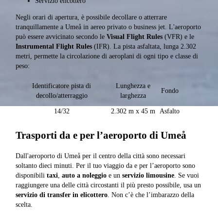
Servizio elicottero
Negli orari di apertura, è possibile decollare o atterrare
tranquillamente a Umeå in aereo privato o business jet. L'aeroporto
può essere avvicinato secondo le
Visual Flight Rules
(VFR) e le
Instrumental Flight Rules
(IFR). La pista asfaltata, lunga 2.302
metri, permette la circolazione di aeroplani di ogni tipo e classe di
peso:
Identificatore pista di
Lunghezza e
Fondo
decollo/atterraggio
larghezza
14/32
2.302 m x 45 m
Asfalto
Trasporti da e per l’aeroporto di Umeå
Dall'aeroporto di Umeå per il centro della città sono necessari
soltanto dieci minuti. Per il tuo viaggio da e per l’aeroporto sono
disponibili
taxi
,
auto a noleggio
e un
servizio limousine
. Se vuoi
raggiungere una delle città circostanti il più presto possibile, usa un
servizio di transfer in elicottero
. Non c’è che l’imbarazzo della
scelta.