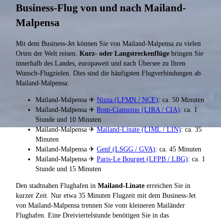
Business-Flug von und nach Mailand-
Malpensa
Mit dem Business-Jet können Sie von Mailand-Malpensa zu vielen
Orten der Welt reisen.
Kurz- oder Langstreckenflüge
bringen Sie
innerhalb des Landes, europaweit und nach Übersee zu Ihren
Wunsch-Flugzielen. Dies sind die häufigsten Flugverbindungen ab
Mailand-Malpensa:
Mailand-Malpensa ✈
Nizza (LFMN / NCE)
: ca. 50 Minuten
Mailand-Malpensa ✈
Rom-Ciampino (LIRA / CIA)
: ca. 1
Stunde und 10 Minuten
Mailand-Malpensa ✈
Mailand-Linate (LIML / LIN)
: ca. 35
Minuten
Mailand-Malpensa ✈
Genf (LSGG / GVA)
: ca. 45 Minuten
Mailand-Malpensa ✈
Paris-Le Bourget (LFPB / LBG)
: ca. 1
Stunde und 15 Minuten
Den stadtnahen Flughafen in
Mailand-Linate
erreichen Sie in
kurzer Zeit. Nur etwa 35 Minuten Flugzeit mit dem Business-Jet
von Mailand-Malpensa trennen Sie vom kleineren Mailänder
Flughafen. Eine Dreiviertelstunde benötigen Sie in das