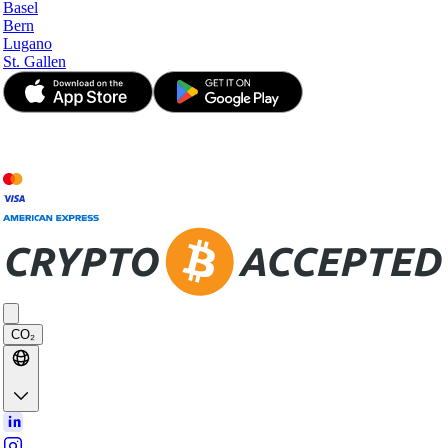
Basel
Bern
Lugano
St. Gallen
© JetApp 2017-2026
CO₂