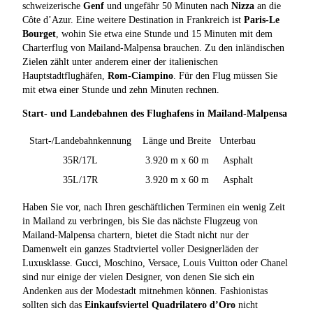
schweizerische
Genf
und ungefähr 50 Minuten nach
Nizza
an die
Côte d’Azur. Eine weitere Destination in Frankreich ist
Paris-Le
Bourget
, wohin Sie etwa eine Stunde und 15 Minuten mit dem
Charterflug von Mailand-Malpensa brauchen. Zu den inländischen
Zielen zählt unter anderem einer der italienischen
Hauptstadtflughäfen,
Rom-Ciampino
. Für den Flug müssen Sie
mit etwa einer Stunde und zehn Minuten rechnen.
Start- und Landebahnen des Flughafens in Mailand-Malpensa
Start-/Landebahnkennung
Länge und Breite
Unterbau
35R/17L
3.920 m x 60 m
Asphalt
35L/17R
3.920 m x 60 m
Asphalt
Haben Sie vor, nach Ihren geschäftlichen Terminen ein wenig Zeit
in Mailand zu verbringen, bis Sie das nächste Flugzeug von
Mailand-Malpensa chartern, bietet die Stadt nicht nur der
Damenwelt ein ganzes Stadtviertel voller Designerläden der
Luxusklasse. Gucci, Moschino, Versace, Louis Vuitton oder Chanel
sind nur einige der vielen Designer, von denen Sie sich ein
Andenken aus der Modestadt mitnehmen können. Fashionistas
sollten sich das
Einkaufsviertel Quadrilatero d’Oro
nicht