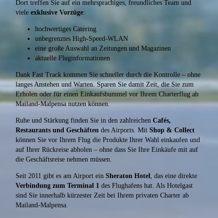
Dort treffen Sie auf ein mehrsprachiges, freundliches Team und
viele
exklusive Vorzüge
:
hochwertiges Catering
unbegrenztes High-Speed-WLAN
eine große Auswahl an Zeitungen und Magazinen
aktuelle Fluginformationen
Dank Fast Track kommen Sie schneller durch die Kontrolle – ohne
langes Anstehen und Warten. Sparen Sie damit Zeit, die Sie zum
Erholen oder für einen Einkaufsbummel vor Ihrem Charterflug ab
Mailand-Malpensa nutzen können.
Ruhe und Stärkung finden Sie in den zahlreichen
Cafés,
Restaurants und Geschäften
des Airports. Mit
Shop & Collect
können Sie vor Ihrem Flug die Produkte Ihrer Wahl einkaufen und
auf Ihrer Rückreise abholen – ohne dass Sie Ihre Einkäufe mit auf
die Geschäftsreise nehmen müssen.
Seit 2011 gibt es am Airport ein
Sheraton Hotel
, das eine direkte
Verbindung zum Terminal 1
des Flughafens hat. Als Hotelgast
sind Sie innerhalb kürzester Zeit bei Ihrem privaten Charter ab
Mailand-Malpensa.