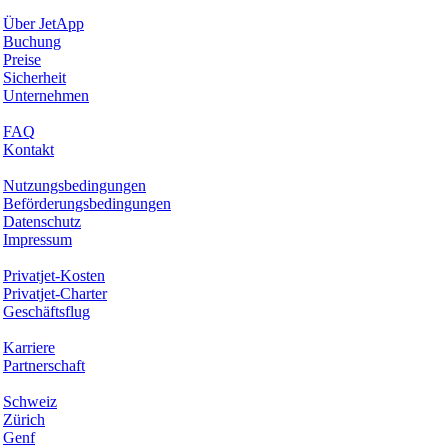
Warum JetApp
Über JetApp
Buchung
Preise
Sicherheit
Unternehmen
Hilfe & Support
FAQ
Kontakt
Rechtliches
Nutzungsbedingungen
Beförderungsbedingungen
Datenschutz
Impressum
Services & Informationen
Privatjet-Kosten
Privatjet-Charter
Geschäftsflug
Unternehmen
Karriere
Partnerschaft
Hotspots
Schweiz
Zürich
Genf