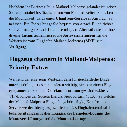
Nachdem Ihr Business-Jet in Mailand-Malpensa gelandet ist, reisen
Sie komfortabel ins Stadtzentrum von Mailand weiter. Sie haben
die Möglichkeit, dafür einen
Chauffeur-Service
in Anspruch zu
nehmen. Ein Fahrer bringt Sie bequem von A nach B und richtet
sich voll und ganz nach Ihrem Terminplan. Alternativ stehen Ihnen
diverse
Taxiunternehmen
sowie
Autovermietungen
für die
Weiterreise vom Flughafen Mailand-Malpensa (MXP) zur
Verfügung.
Flugzeug chartern in Mailand-Malpensa:
Priority-Extras
Während der eine seine Wartezeit gern für geschäftliche Dinge
nutzen möchte, ist es dem anderen wichtig, sich vor einem Flug
entspannen zu können. Die
Viamilano-Lounges
sind exklusive
VIP-Lounges der Società Esercizi Aeroportuali (SEA), zu welcher
der Mailand-Malpensa-Flughafen gehört. Style, Komfort und
Service werden hier großgeschrieben. Das Flughafenterminal 1
beherbergt insgesamt drei Lounges: die
Pergolesi-Lounge
, die
Monteverdi-Lounge
und die
Montale-Lounge
.