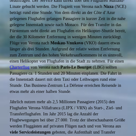
beauftragen. Der Service kann direkt über den Flughafen Mailand-
Linate gebucht werden. Die Flugzeit von Verona nach
Nizza
(NCE)
beträgt rund eine Stunde. Von dem direkt an der Côte d’Azur
gelegenen Flughafen gelangen Passagiere in kurzer Zeit in die nahe
gelegene Innenstadt sowie nach Monaco. Für den Transfer in das
Fürstentum steht direkt am Flughafen ein Helikopter-Shuttle bereit,
der die 30 Kilometer Entfernung in wenigen Minuten zurücklegt.
Flüge von Verona nach
Moskau-Vnukovo
(VKO) dauern etwas
länger als drei Stunden. Aufgrund der relativ weiten Entfernung
zum Zentrum und des hohen Verkehrsaufkommens ist es sinnvoll,
einen Helikopter von Flughafen in die Stadt zu nehmen. Für einen
Charterflug
von Verona nach
Paris-Le Bourget
(LBG) sollten
Passagiere ca. 1 Stunden und 20 Minuten einplanen. Die Fahrt in
die Innenstadt dauert mit dem Taxi oder Leihwagen rund eine
Stunde. Das Business-Zentrum La Défense erreichen Reisende in
etwas mehr als einer halben Stunde.
Jährlich nutzen mehr als 2,5 Millionen Passagiere (2015) den
Flughafen Verona-Villafranca (LIPX / VRN) als Start-, Ziel- und
Transferflughafen. Im Jahr 2015 lag die Anzahl der
Flugbewegungen bei über 27.000. Trotz der überschaubaren Größe
werden Fluggästen auf privaten Flügen nach und von Verona aus
viele Serviceleistungen
geboten, die Aufenthalt und Transfer