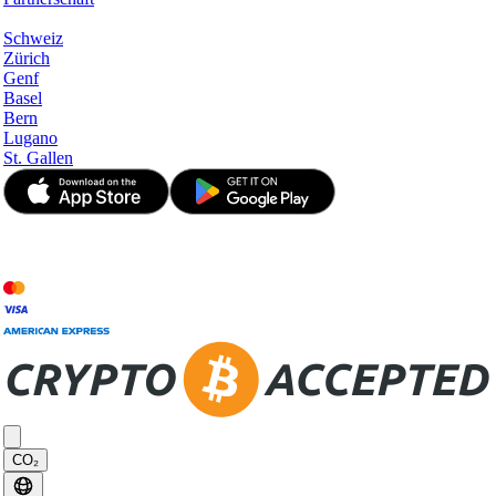
Hotspots
Schweiz
Zürich
Genf
Basel
Bern
Lugano
St. Gallen
© JetApp 2017-2026
CO₂