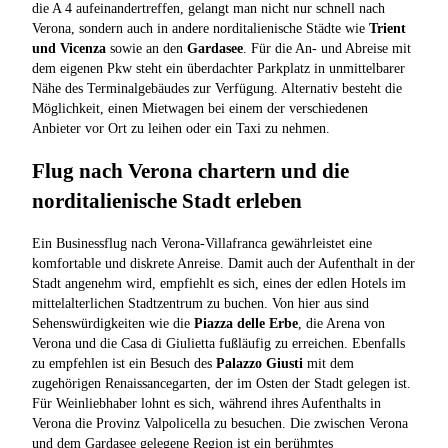
die A 4 aufeinandertreffen, gelangt man nicht nur schnell nach
Verona, sondern auch in andere norditalienische Städte wie
Trient
und Vicenza
sowie an den
Gardasee
. Für die An- und Abreise mit
dem eigenen Pkw steht ein überdachter Parkplatz in unmittelbarer
Nähe des Terminalgebäudes zur Verfügung. Alternativ besteht die
Möglichkeit, einen Mietwagen bei einem der verschiedenen
Anbieter vor Ort zu leihen oder ein Taxi zu nehmen.
Flug nach Verona chartern und die
norditalienische Stadt erleben
Ein Businessflug nach Verona-Villafranca gewährleistet eine
komfortable und diskrete Anreise. Damit auch der Aufenthalt in der
Stadt angenehm wird, empfiehlt es sich, eines der edlen Hotels im
mittelalterlichen Stadtzentrum zu buchen. Von hier aus sind
Sehenswürdigkeiten wie die
Piazza delle Erbe
, die Arena von
Verona und die Casa di Giulietta fußläufig zu erreichen. Ebenfalls
zu empfehlen ist ein Besuch des
Palazzo Giusti
mit dem
zugehörigen Renaissancegarten, der im Osten der Stadt gelegen ist.
Für Weinliebhaber lohnt es sich, während ihres Aufenthalts in
Verona die Provinz Valpolicella zu besuchen. Die zwischen Verona
und dem Gardasee gelegene Region ist ein berühmtes