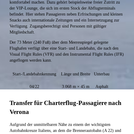
komfortabel machen. Dazu gehört beispielsweise freier Zutritt zu
der VIP-Lounge, die sich im ersten Stock der Abflugterminals
befindet. Hier stehen Passagieren neben Erfrischungen und kleinen
Snacks auch internationale Zeitungen und ein Internetzugang zur
Verfügung. Zugangsberechtigt sind Personen mit gültiger
Mitgliedschaft.
Der 73 Meter (240 Fuß) über dem Meeresspiegel gelegene
Flughafen verfügt über eine Start- und Landebahn, die nach den
Visual Flight Rules (VFR) und den Instrumental Flight Rules (IFR)
angeflogen werden kann.
Start-/Landebahnkennung
Länge und Breite
Unterbau
04/22
3.068 m × 45 m
Asphalt
Transfer für Charterflug-Passagiere nach
Verona
Aufgrund der unmittelbaren Nähe zu einem der wichtigsten
Autobahnkreuze Italiens, an dem die Brennerautobahn (A 22) und