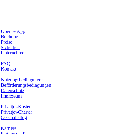
Warum JetApp
Über JetApp
Buchung
Preise
Sicherheit
Unternehmen
Hilfe & Support
FAQ
Kontakt
Rechtliches
Nutzungsbedingungen
Beförderungsbedingungen
Datenschutz
Impressum
Services & Informationen
Privatjet-Kosten
Privatjet-Charter
Geschäftsflug
Unternehmen
Karriere
Partnerschaft