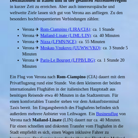
Destinationen in Italien und in der gesamten Mittelmeerregion
in kurzer Zeit zu erreichen. Aber auch innereuropäische und
weltweite Ziele lassen sich gut von Verona aus anfliegen. Zu den
besonders hochfrequentierten Verbindungen zählen:
Verona ✈
Rom-Ciampino (LIRA/CIA)
: ca. 1 Stunde
Verona ✈
Mailand-Linate (LIML/LIN)
: ca. 40 Minuten
Verona ✈
Nizza (LFMN/NCE)
: ca. 55 Minuten
Verona ✈
Moskau-Vnukovo (UUWW/VKO)
: ca. 3 Stunde 5
Minuten
Verona ✈
Paris-Le Bourget (LFPB/LBG)
: ca. 1 Stunde 20
Minuten
Ein Flug von Verona nach
Rom-Ciampino
(CIA) dauert mit dem
Privatflugzeug rund eine Stunde. Von dem kleineren der beiden
internationalen Flughäfen in der italienischen Hauptstadt aus
benötigen Reisende etwa 40 Minuten in das Stadtzentrum. Für
einen komfortablen Transfer stehen vor dem Ankunftsterminal
Taxis bereit. Im Eingangsbereich des Flughafens befinden sich
außerdem mehrere Anbieter von Leihwagen. Ein
Businessflug
von
Verona nach
Mailand-Linate
(LIN) dauert nur ca. 40 Minuten.
Für einen schnellen und diskreten Transfer vom Flughafen in die
Stadt empfiehlt es sich, einen Wagen inklusive Fahrer zu