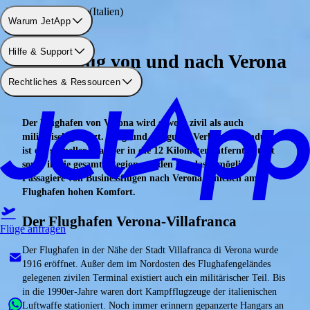
Flughafen: Verona (Italien)
Warum JetApp
Hilfe & Support
Privatflug von und nach Verona
Rechtliches & Ressourcen
buchen
Der Flughafen von Verona wird sowohl zivil als auch
militärisch genutzt. Aufgrund der guten Verkehrsanbindung
ist ein schneller Transfer in die 12 Kilometer entfernte Stadt
sowie in die gesamte Region um den Gardasee möglich.
Passagiere von Businessflügen nach Verona genießen am
Flughafen hohen Komfort.
Der Flughafen Verona-Villafranca
Flüge anfragen
Der Flughafen in der Nähe der Stadt Villafranca di Verona wurde
1916 eröffnet. Außer dem im Nordosten des Flughafengeländes
gelegenen zivilen Terminal existiert auch ein militärischer Teil. Bis
in die 1990er-Jahre waren dort Kampfflugzeuge der italienischen
Luftwaffe stationiert. Noch immer erinnern gepanzerte Hangars an