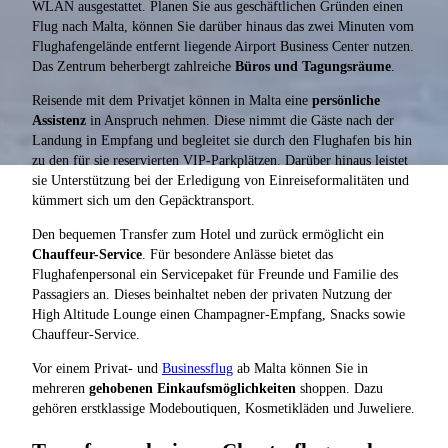
WLAN ausgestattet. Planen Sie aus geschäftlichen Gründen einen
Flug nach Malta, können Sie darüber hinaus das zwei Minuten vom
Flughafengelände entfernt liegende Airport Business Center nutzen.
Das Zentrum beherbergt zahlreiche
Büros und Tagungsräume
.
Reisende mit dem Privatjet können in Malta eine
persönliche
Assistenz
in Anspruch nehmen. Diese nimmt die Gäste nach der
Landung in Empfang und begleitet sie durch den Flughafen bis hin
zu den für sie reservierten VIP-Parkplätzen. Darüber hinaus leistet
sie Unterstützung bei der Erledigung von Einreiseformalitäten und
kümmert sich um den Gepäcktransport.
Den bequemen Transfer zum Hotel und zurück ermöglicht ein
Chauffeur-Service
. Für besondere Anlässe bietet das
Flughafenpersonal ein Servicepaket für Freunde und Familie des
Passagiers an. Dieses beinhaltet neben der privaten Nutzung der
High Altitude Lounge einen Champagner-Empfang, Snacks sowie
Chauffeur-Service.
Vor einem Privat- und
Businessflug
ab Malta können Sie in
mehreren
gehobenen Einkaufsmöglichkeiten
shoppen. Dazu
gehören erstklassige Modeboutiquen, Kosmetikläden und Juweliere.