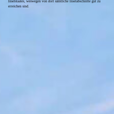
Inselstaates, weswegen von dort sämtliche Inselabschnitte gut zu
erreichen sind.