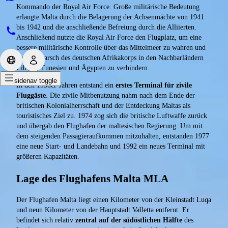
Kommando der Royal Air Force. Große militärische Bedeutung
erlangte Malta durch die Belagerung der Achsenmächte von 1941
bis 1942 und die anschließende Befreiung durch die Alliierten.
Anschließend nutzte die Royal Air Force den Flugplatz, um eine
bessere militärische Kontrolle über das Mittelmeer zu wahren und
den Vormarsch des deutschen Afrikakorps in den Nachbarländern
Libyen, Tunesien und Ägypten zu verhindern.
sidenav toggle
In den 1950er-Jahren entstand ein
erstes Terminal für zivile
Fluggäste
. Die zivile Mitbenutzung nahm nach dem Ende der
britischen Kolonialherrschaft und der Entdeckung Maltas als
touristisches Ziel zu. 1974 zog sich die britische Luftwaffe zurück
und übergab den Flughafen der maltesischen Regierung. Um mit
dem steigenden Passagieraufkommen mitzuhalten, entstanden 1977
eine neue Start- und Landebahn und 1992 ein neues Terminal mit
größeren Kapazitäten.
Lage des Flughafens Malta MLA
Der Flughafen Malta liegt einen Kilometer von der Kleinstadt Luqa
und neun Kilometer von der Hauptstadt Valletta entfernt. Er
befindet sich relativ
zentral auf der südöstlichen Hälfte
des