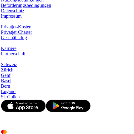
Beförderungsbedingungen
Datenschutz
Impressum
Services & Informationen
Privatjet-Kosten
Privatjet-Charter
Geschäftsflug
Unternehmen
Karriere
Partnerschaft
Hotspots
Schweiz
Zürich
Genf
Basel
Bern
Lugano
St. Gallen
© JetApp 2017-2026