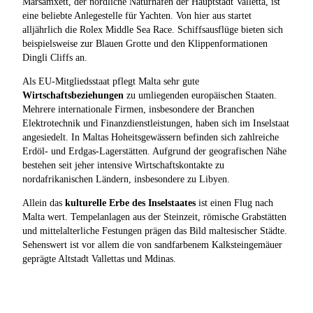
Marsamxett, der nördliche Naturhafen der Hauptstadt Valletta, ist
eine beliebte Anlegestelle für Yachten. Von hier aus startet
alljährlich die Rolex Middle Sea Race. Schiffsausflüge bieten sich
beispielsweise zur Blauen Grotte und den Klippenformationen
Dingli Cliffs an.
Als EU-Mitgliedsstaat pflegt Malta sehr gute
Wirtschaftsbeziehungen
zu umliegenden europäischen Staaten.
Mehrere internationale Firmen, insbesondere der Branchen
Elektrotechnik und Finanzdienstleistungen, haben sich im Inselstaat
angesiedelt. In Maltas Hoheitsgewässern befinden sich zahlreiche
Erdöl- und Erdgas-Lagerstätten. Aufgrund der geografischen Nähe
bestehen seit jeher intensive Wirtschaftskontakte zu
nordafrikanischen Ländern, insbesondere zu Libyen.
Allein das
kulturelle Erbe des Inselstaates
ist einen Flug nach
Malta wert. Tempelanlagen aus der Steinzeit, römische Grabstätten
und mittelalterliche Festungen prägen das Bild maltesischer Städte.
Sehenswert ist vor allem die von sandfarbenem Kalksteingemäuer
geprägte Altstadt Vallettas und Mdinas.