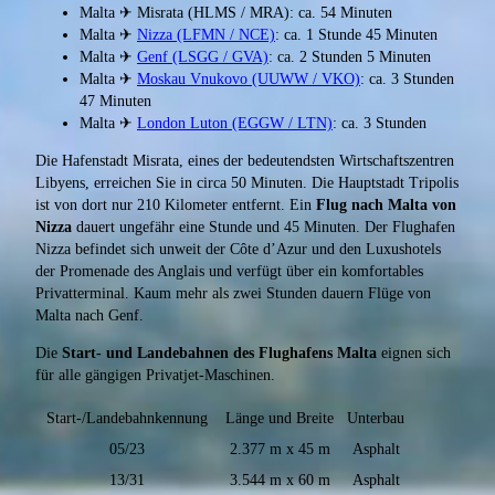
Malta ✈ Misrata (HLMS / MRA): ca. 54 Minuten
Malta ✈
Nizza (LFMN / NCE)
: ca. 1 Stunde 45 Minuten
Malta ✈
Genf (LSGG / GVA)
: ca. 2 Stunden 5 Minuten
Malta ✈
Moskau Vnukovo (UUWW / VKO)
: ca. 3 Stunden
47 Minuten
Malta ✈
London Luton (EGGW / LTN)
: ca. 3 Stunden
Die Hafenstadt Misrata, eines der bedeutendsten Wirtschaftszentren
Libyens, erreichen Sie in circa 50 Minuten. Die Hauptstadt Tripolis
ist von dort nur 210 Kilometer entfernt. Ein
Flug nach Malta von
Nizza
dauert ungefähr eine Stunde und 45 Minuten. Der Flughafen
Nizza befindet sich unweit der Côte d’Azur und den Luxushotels
der Promenade des Anglais und verfügt über ein komfortables
Privatterminal. Kaum mehr als zwei Stunden dauern Flüge von
Malta nach Genf.
Die
Start- und Landebahnen des Flughafens Malta
eignen sich
für alle gängigen Privatjet-Maschinen.
Start-/Landebahnkennung
Länge und Breite
Unterbau
05/23
2.377 m x 45 m
Asphalt
13/31
3.544 m x 60 m
Asphalt