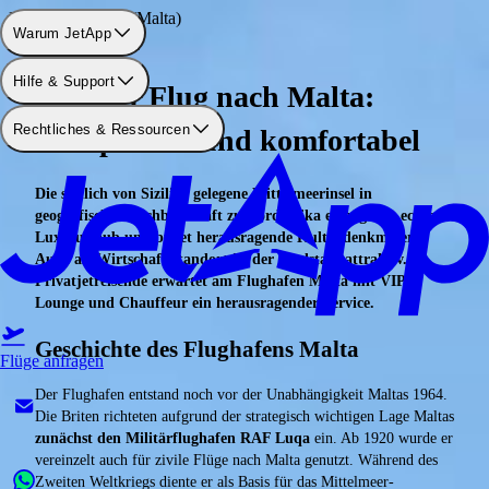
Flughafen: Malta (Malta)
Warum JetApp
Hilfe & Support
Privater Flug nach Malta:
Rechtliches & Ressourcen
Zeitsparend und komfortabel
Die südlich von Sizilien gelegene Mittelmeerinsel in
geografischer Nachbarschaft zu Nordafrika ermöglicht echten
Luxusurlaub und bietet herausragende Kulturdenkmäler.
Auch als Wirtschaftsstandort ist der Inselstaat attraktiv.
Privatjetreisende erwartet am Flughafen Malta mit VIP-
Lounge und Chauffeur ein herausragender Service.
Geschichte des Flughafens Malta
Flüge anfragen
Der Flughafen entstand noch vor der Unabhängigkeit Maltas 1964.
Die Briten richteten aufgrund der strategisch wichtigen Lage Maltas
zunächst den Militärflughafen RAF Luqa
ein. Ab 1920 wurde er
vereinzelt auch für zivile Flüge nach Malta genutzt. Während des
Zweiten Weltkriegs diente er als Basis für das Mittelmeer-