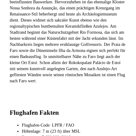
beeinflussten Bauwerken. Hervorzuheben ist das ehemalige Kloster
Nossa Senhora da Assunção, das einen prächtigen Kreuzgang im
Renaissance-Stil beherbergt und heute als Archäologiemuseum
dient. Dieses widmet sich sakraler Kunst ebenso wie den
regionaltypischen buntbemalten Keramikfließen Azulejos. Am
Stadtrand beginnt das Naturschutzgebiet Rio Formosa, das sich am
besten während einer Küstenfahrt mit der Jacht erkunden lässt. Im
Nachbarkreis liegen mehrere erstklassige Golfressorts. Der Praia de
Faro sowie die Düneninseln Ilha da Armona eignen sich perfekt für
einen Badeausflug. In unmittelbarer Nähe zu Faro liegt auch der
kleine Ort Estoí. Schon allein der Rokokopalast Palácio de Estoí
mit seinem kunstvoll angelegten Garten, den nach Azulejo-Art
gefliesten Wänden sowie seinen römischen Mosaiken ist einen Flug
nach Faro wert.
Flughafen Fakten
Flughafen-Code: LPFR / FAO
Höhenlage: 7 m (23 ft) über MSL