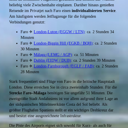
beliebig viele Zwischenhalte einplanen. Darüber hinaus genießen
Reisende im Privatjet nach Faro einen
individualisierten Service
.
Am häufigsten werden Jetflugzeuge für die folgenden
Verbindungen genutzt:
Faro ✈
London-Luton (EGGW / LTN)
: ca. 2 Stunden 34
Minuten
Faro ✈
London-Biggin Hill (EGKB / BQH)
: ca. 2 Stunden
30 Minuten
Faro ✈
Málaga (LEMG / AGP)
: ca. 51 Minuten
Faro ✈
Dublin (EIDW / DUB)
: ca. 2 Stunden 39 Minuten
Faro ✈
London-Farnborough (EGLF / FAB)
: ca. 2 Stunden
28 Minuten
Stark frequentiert sind Flüge von Faro in die britische Hauptstadt
London. Diese erreichen Sie in circa zweieinhalb Stunden. Für die
Strecke Faro–Málaga
benötigen Sie ungefähr 51 Minuten. Die
zweitgrößte Stadt Andalusiens ist vor allem aufgrund ihrer Lage an
der südspanischen Mittelmeerküste Costa del Sol beliebt. Als
größter Flughafen Spaniens stellt er ein wichtiges Drehkreuz dar
und besitzt eine ausgezeichnete Infrastruktur.
Die Piste des Airports eignet sich sowohl für Kurz- als auch für