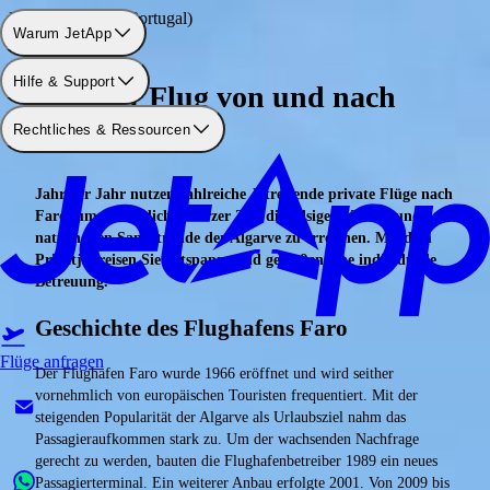
Flughafen: Faro (Portugal)
Warum JetApp
Hilfe & Support
Privater Flug von und nach
Rechtliches & Ressourcen
Faro
Jahr für Jahr nutzen zahlreiche Jetreisende private Flüge nach
Faro, um in möglichst kurzer Zeit die felsigen Küsten und
naturnahen Sandstrände der Algarve zu erreichen. Mit dem
Privatjet reisen Sie entspannt und genießen eine individuelle
Betreuung.
Geschichte des Flughafens Faro
Flüge anfragen
Der Flughafen Faro wurde 1966 eröffnet und wird seither
vornehmlich von europäischen Touristen frequentiert. Mit der
steigenden Popularität der Algarve als Urlaubsziel nahm das
Passagieraufkommen stark zu. Um der wachsenden Nachfrage
gerecht zu werden, bauten die Flughafenbetreiber 1989 ein neues
Passagierterminal. Ein weiterer Anbau erfolgte 2001. Von 2009 bis