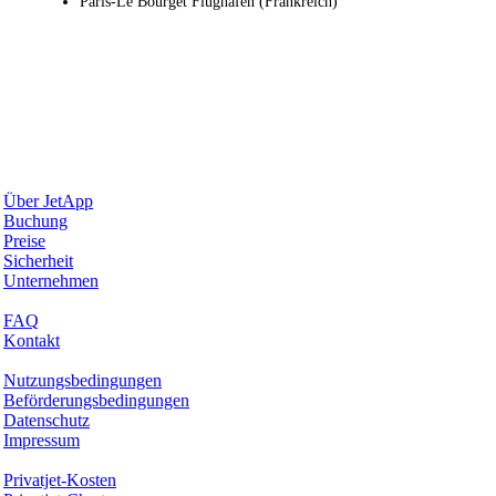
Paris-Le Bourget Flughafen (Frankreich)
Warum JetApp
Über JetApp
Buchung
Preise
Sicherheit
Unternehmen
Hilfe & Support
FAQ
Kontakt
Rechtliches
Nutzungsbedingungen
Beförderungsbedingungen
Datenschutz
Impressum
Services & Informationen
Privatjet-Kosten