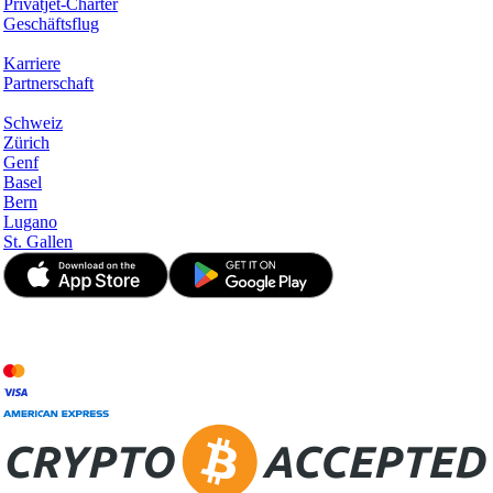
Privatjet-Charter
Geschäftsflug
Unternehmen
Karriere
Partnerschaft
Hotspots
Schweiz
Zürich
Genf
Basel
Bern
Lugano
St. Gallen
© JetApp 2017-2026