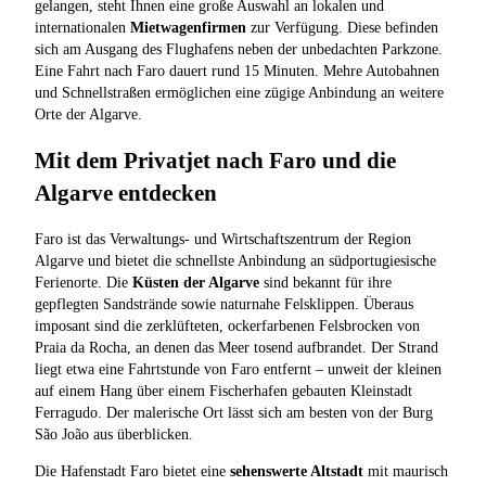
gelangen, steht Ihnen eine große Auswahl an lokalen und
internationalen
Mietwagenfirmen
zur Verfügung. Diese befinden
sich am Ausgang des Flughafens neben der unbedachten Parkzone.
Eine Fahrt nach Faro dauert rund 15 Minuten. Mehre Autobahnen
und Schnellstraßen ermöglichen eine zügige Anbindung an weitere
Orte der Algarve.
Mit dem Privatjet nach Faro und die
Algarve entdecken
Faro ist das Verwaltungs- und Wirtschaftszentrum der Region
Algarve und bietet die schnellste Anbindung an südportugiesische
Ferienorte. Die
Küsten der Algarve
sind bekannt für ihre
gepflegten Sandstrände sowie naturnahe Felsklippen. Überaus
imposant sind die zerklüfteten, ockerfarbenen Felsbrocken von
Praia da Rocha, an denen das Meer tosend aufbrandet. Der Strand
liegt etwa eine Fahrtstunde von Faro entfernt – unweit der kleinen
auf einem Hang über einem Fischerhafen gebauten Kleinstadt
Ferragudo. Der malerische Ort lässt sich am besten von der Burg
São João aus überblicken.
Die Hafenstadt Faro bietet eine
sehenswerte Altstadt
mit maurisch