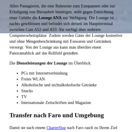
Allen Passagieren, die eine Ruhezone zum Entspannen oder zur
Erledigung von Büroarbeit benötigen, steht gegen Entrichtung
einer Gebühr die
Lounge ANA
zur Verfügung. Die Lounge ist
nachts geschlossen und befindet sich derzeit im Hauptterminal
zwischen Gate A52 und A53. Sie verfügt über mehrere
Computerarbeitsplätze. Zudem werden Gäste der Lounge kostenfrei
und ohne Mengenbeschränkung mit Esswaren und Getränken
versorgt. Von der Lounge aus kann man überdies einen
Panoramablick auf das Rollfeld genießen.
Die
Dienstleistungen der Lounge
im Überblick:
PCs mit Internetverbindung
Freies WLAN
Alkoholische und nichtalkoholische Getränke
Snacks
TV
Internationale Zeitschriften und Magazine
Transfer nach Faro und Umgebung
Damit sie nach einem
Charterflug
nach Faro rasch zu Ihrem Ziel