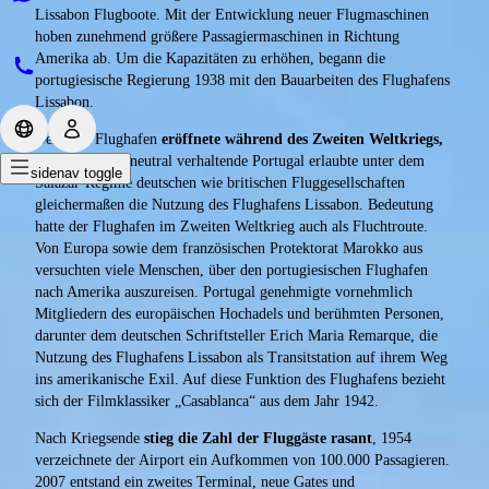
Lissabon Flugboote. Mit der Entwicklung neuer Flugmaschinen
hoben zunehmend größere Passagiermaschinen in Richtung
Amerika ab. Um die Kapazitäten zu erhöhen, begann die
portugiesische Regierung 1938 mit den Bauarbeiten des Flughafens
Lissabon.
Der neue Flughafen
eröffnete während des Zweiten Weltkriegs,
1942
. Das sich neutral verhaltende Portugal erlaubte unter dem
sidenav toggle
Salazar-Regime deutschen wie britischen Fluggesellschaften
gleichermaßen die Nutzung des Flughafens Lissabon. Bedeutung
hatte der Flughafen im Zweiten Weltkrieg auch als Fluchtroute.
Von Europa sowie dem französischen Protektorat Marokko aus
versuchten viele Menschen, über den portugiesischen Flughafen
nach Amerika auszureisen. Portugal genehmigte vornehmlich
Mitgliedern des europäischen Hochadels und berühmten Personen,
darunter dem deutschen Schriftsteller Erich Maria Remarque, die
Nutzung des Flughafens Lissabon als Transitstation auf ihrem Weg
ins amerikanische Exil. Auf diese Funktion des Flughafens bezieht
sich der Filmklassiker „Casablanca“ aus dem Jahr 1942.
Nach Kriegsende
stieg die Zahl der Fluggäste rasant
, 1954
verzeichnete der Airport ein Aufkommen von 100.000 Passagieren.
2007 entstand ein zweites Terminal, neue Gates und