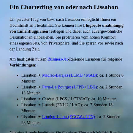
Ein Charterflug von oder nach Lissabon
Ein privater Flug von bzw. nach Lissabon ermöglicht Ihnen ein
Höchstmaß an Flexibilität. Sie können Ihre
Flugroute unabhängig
von Linienflugplänen
festlegen und dabei auch außergewöhnliche
Destinationen einbeziehen. Sie profitieren vom hohen Komfort
eines eigenen Jets, von Privatsphäre, und Sie sparen vor sowie nach
der Landung Zeit.
Am häufigsten nutzen
Business-Jet
-Reisende Lissabon für folgende
Verbindungen
:
Lissabon ✈
Madrid-Barajas (LEMD / MAD)
: ca. 1 Stunde 6
Minuten
Lissabon ✈
Paris-Le Bourget (LFPB / LBG)
: ca. 2 Stunden
13 Minuten
Lissabon ✈ Cascais (LPCS / LCT/CAT): ca. 10 Minuten
Lissabon ✈ Luanda (FNLU / LAD): ca. 7 Stunden 18
Minuten
Lissabon ✈
London-Luton (EGGW / LTN)
: ca. 2 Stunden
23 Minuten
Nur eine Stunde benötigen Sie für einen Flug nach Madrid-Barajas.