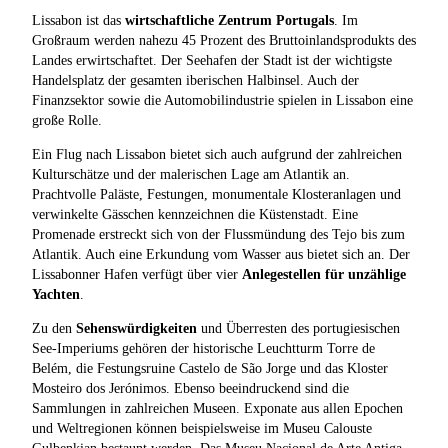
Lissabon ist das
wirtschaftliche Zentrum Portugals
. Im
Großraum werden nahezu 45 Prozent des Bruttoinlandsprodukts des
Landes erwirtschaftet. Der Seehafen der Stadt ist der wichtigste
Handelsplatz der gesamten iberischen Halbinsel. Auch der
Finanzsektor sowie die Automobilindustrie spielen in Lissabon eine
große Rolle.
Ein Flug nach Lissabon bietet sich auch aufgrund der zahlreichen
Kulturschätze und der malerischen Lage am Atlantik an.
Prachtvolle Paläste, Festungen, monumentale Klosteranlagen und
verwinkelte Gässchen kennzeichnen die Küstenstadt. Eine
Promenade erstreckt sich von der Flussmündung des Tejo bis zum
Atlantik. Auch eine Erkundung vom Wasser aus bietet sich an. Der
Lissabonner Hafen verfügt über vier
Anlegestellen für unzählige
Yachten
.
Zu den
Sehenswürdigkeiten
und Überresten des portugiesischen
See-Imperiums gehören der historische Leuchtturm Torre de
Belém, die Festungsruine Castelo de São Jorge und das Kloster
Mosteiro dos Jerónimos. Ebenso beeindruckend sind die
Sammlungen in zahlreichen Museen. Exponate aus allen Epochen
und Weltregionen können beispielsweise im Museu Calouste