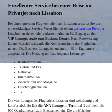
Exzellenter Service bei einer Reise im
Privatjet nach Lissabon
Bei einem privaten Flug von oder nach Lissabon erwartet Sie dort
ein erstklassiger Service. Wenn Sie mit einem
gecharterten Privatjet
Lissabon erreichen oder verlassen, erhalten Sie Zugang zu den
VIP-Lounges sowie zum Business Center
. Nach Reservierung
können Geschäftsreisende die Konferenzräume des Flughafens
nutzen. Die Business-Lounge ist zudem mit Büro-Equipment
ausgestattet. Die Nutzung umfasst folgende Leistungen:
Konferenzräume
Telefon und Fax
Getränke
Internet/WLAN
Zeitschriften und Magazine
Duschmöglichkeiten
TV
Die vier Lounges des Flughafens Lissabon sind weiträumig und
komfortabel. So lädt die
ANA-Lounge in Terminal 1
auf mehr als
900 Quadratmetern zum Entspannen ein. Die großflächige