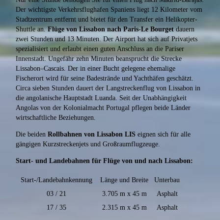
Der wichtigste Verkehrsflughafen Spaniens liegt 12 Kilometer vom
Stadtzentrum entfernt und bietet für den Transfer ein Helikopter-
Shuttle an.
Flüge von Lissabon nach Paris-Le Bourget
dauern
zwei Stunden und 13 Minuten. Der Airport hat sich auf Privatjets
spezialisiert und erlaubt einen guten Anschluss an die Pariser
Innenstadt. Ungefähr zehn Minuten beansprucht die Strecke
Lissabon–Cascais. Der in einer Bucht gelegene ehemalige
Fischerort wird für seine Badestrände und Yachthäfen geschätzt.
Circa sieben Stunden dauert der Langstreckenflug von Lissabon in
die angolanische Hauptstadt Luanda. Seit der Unabhängigkeit
Angolas von der Kolonialmacht Portugal pflegen beide Länder
wirtschaftliche Beziehungen.
Die beiden
Rollbahnen von Lissabon LIS
eignen sich für alle
gängigen Kurzstreckenjets und Großraumflugzeuge.
Start- und Landebahnen für Flüge von und nach Lissabon:
Start-/Landebahnkennung
Länge und Breite
Unterbau
03 / 21
3.705 m x 45 m
Asphalt
17 / 35
2.315 m x 45 m
Asphalt