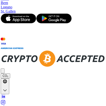
Bern
Lugano
St. Gallen
© JetApp 2017-2026
CO₂