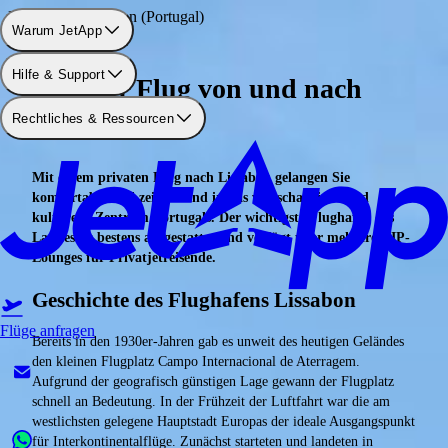
Flughafen: Lissabon (Portugal)
Warum JetApp
Hilfe & Support
Privater Flug von und nach
Rechtliches & Ressourcen
Lissabon
Mit einem privaten Flug nach Lissabon gelangen Sie
komfortabel und zeitsparend in das wirtschaftliche und
kulturelle Zentrum Portugals. Der wichtigste Flughafen des
Landes ist bestens ausgestattet und verfügt über mehrere VIP-
Lounges für Privatjetreisende.
Geschichte des Flughafens Lissabon
Flüge anfragen
Bereits in den 1930er-Jahren gab es unweit des heutigen Geländes
den kleinen Flugplatz Campo Internacional de Aterragem.
Aufgrund der geografisch günstigen Lage gewann der Flugplatz
schnell an Bedeutung. In der Frühzeit der Luftfahrt war die am
westlichsten gelegene Hauptstadt Europas der ideale Ausgangspunkt
für Interkontinentalflüge. Zunächst starteten und landeten in