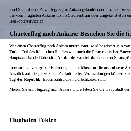
Sind Sie mit dem Privatflugzeug in Ankara gelandet oder möchten Sie v
Sie vom Flughafen Ankaras bis ins Stadtzentrum oder umgekehrt etwa ei
Helikopterservice an.
Charterflug nach Ankara: Besuchen Sie die t
Wer einen Charterflug nach Ankara unternimmt, wird begeistert sein von d
Türkei Teil des Römischen Reiches war, noch die Reste römischer Bauwer
Hauptstadt ist die Ruhestätte
Anıtkabir
, wo sich das Grab von Staatsgrün
International von großer Bedeutung ist das
Museum für anatolische Zivi
Ausblick auf die ganze Stadt. An kulturellen Veranstaltungen können Sie b
Tag der Republik
, finden zahlreiche Feierlichkeiten statt.
Mieten Sie ein Flugzeug nach Ankara und erleben Sie die Hauptstadt der
Flughafen Fakten