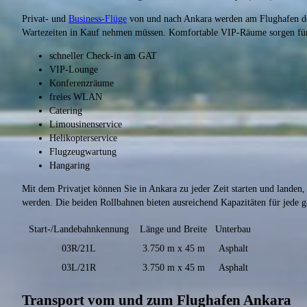
Privat- und
Business-Flüge
von und nach Ankara werden am Flughafen de
Wartezeiten in Kauf nehmen müssen. Komfortable VIP-Räume sorgen für 
schneller Check-in am GAT
VIP-Lounge
Konferenzräume
freies WLAN
Catering
Limousinenservice
Helikopterservice
Flugzeugwartung
Hangaring
Mit dem Privatjet können Sie in Ankara zu jeder Zeit starten und landen
werden. Die beiden Rollbahnen bieten ausreichend Kapazitäten für jede 
Start-/Landebahnkennung
Länge und Breite
Unterbau
03R/21L
3.750 m x 45 m
Asphalt
03L/21R
3.750 m x 45 m
Asphalt
Transport vom und zum Flughafen Ankara