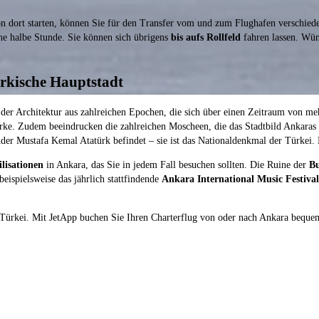
on dort starten, können Sie für den Transfer vom und zum Flughafen verschie
ne halbe Stunde. Sie können sich übrigens
bis aufs Rollfeld
fahren lassen. Wüns
ürkische Hauptstadt
er Architektur aus zahlreichen Epochen, die sich über einen Zeitraum von mehr 
ke. Zudem beeindrucken die zahlreichen Moscheen, die das Stadtbild Ankaras p
der Mustafa Kemal Atatürk befindet – sie ist das Nationaldenkmal der Türkei. 
lisationen
in Ankara, das Sie in jedem Fall besuchen sollten. Die Ruine der
Bu
eispielsweise das jährlich stattfindende
Ankara International Music Festival
 Türkei. Mit JetApp buchen Sie Ihren Charterflug von oder nach Ankara beque