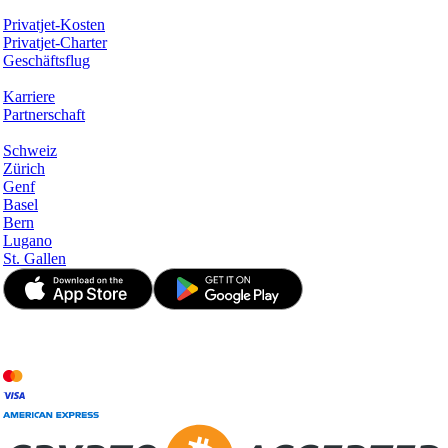
Services & Informationen
Privatjet-Kosten
Privatjet-Charter
Geschäftsflug
Unternehmen
Karriere
Partnerschaft
Hotspots
Schweiz
Zürich
Genf
Basel
Bern
Lugano
St. Gallen
© JetApp 2017-2026