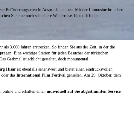
dene Beförderungsarten in Anspruch nehmen: Mit der Limousine brauchen
chen Sie eine noch schnellere Weiterreise, bietet sich der
als 3.000 Jahren erstrecken. So finden Sie aus der Zeit, in der die
rägen. Eine wichtige Station für jeden Besucher der türkischen
Das Grabmal ist schlicht gestaltet, doch monumental.
rg Hisar
ist ebenfalls sehenswert und bietet einen eindrucksvollen
oder das
International Film Festival
genießen. Am 29. Oktober, dem
m online und erhalten einen
individuell auf Sie abgestimmten Service
.