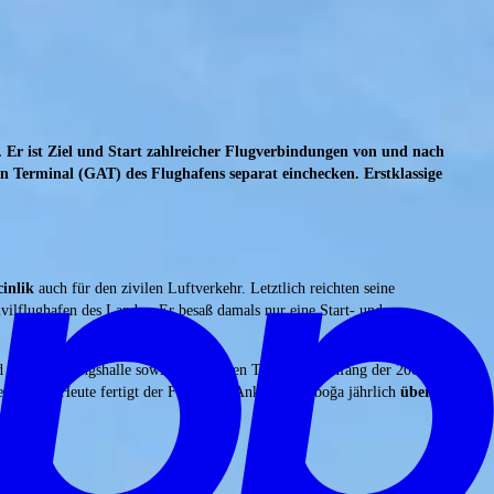
 Er ist Ziel und Start zahlreicher Flugverbindungen von und nach
 Terminal (GAT) des Flughafens separat einchecken. Erstklassige
inlik
auch für den zivilen Luftverkehr. Letztlich reichten seine
ivilflughafen des Landes. Er besaß damals nur eine Start- und
d einer Wartungshalle sowie eines neuen Terminals. Anfang der 2000er-
et wurde. Heute fertigt der Flughafen Ankara-Esenboğa jährlich
über 13