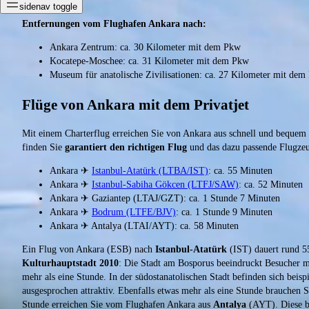
sidenav toggle
Entfernungen vom Flughafen Ankara nach:
Ankara Zentrum: ca. 30 Kilometer mit dem Pkw
Kocatepe-Moschee: ca. 31 Kilometer mit dem Pkw
Museum für anatolische Zivilisationen: ca. 27 Kilometer mit de
Flüge von Ankara mit dem Privatjet
Mit einem Charterflug erreichen Sie von Ankara aus schnell und bequem z
finden Sie
garantiert den richtigen Flug
und das dazu passende Flugzeug
Ankara ✈
Istanbul-Atatürk (LTBA/IST)
: ca. 55 Minuten
Ankara ✈
Istanbul-Sabiha Gökcen (LTFJ/SAW)
: ca. 52 Minuten
Ankara ✈ Gaziantep (LTAJ/GZT): ca. 1 Stunde 7 Minuten
Ankara ✈
Bodrum (LTFE/BJV)
: ca. 1 Stunde 9 Minuten
Ankara ✈ Antalya (LTAI/AYT): ca. 58 Minuten
Ein Flug von Ankara (ESB) nach
Istanbul-Atatürk
(IST) dauert rund 5
Kulturhauptstadt 2010
: Die Stadt am Bosporus beeindruckt Besucher 
mehr als eine Stunde. In der südostanatolischen Stadt befinden sich beis
ausgesprochen attraktiv. Ebenfalls etwas mehr als eine Stunde brauchen 
Stunde erreichen Sie vom Flughafen Ankara aus
Antalya
(AYT). Diese be