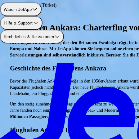
Flughafen: Ankara (Türkei)
Warum JetApp
Hilfe & Support
Flughafen Ankara: Charterflug v
Rechtliches & Ressourcen
Der Flughafen von Ankara, der den Beinamen Esenboğa trägt, befind
Europa und Nahost. Mit JetApp können Sie bequem online einen p
Serviceleistungen sind selbstverständlich inklusive. Bereisen Sie die
Geschichte des Flughafens Ankara
Bevor der Flughafen Ankara-Esenboğa in den 1950er-Jahren erbaut wurde, 
Kapazitäten jedoch nicht mehr aus. Der neue Flughafen von Ankara wur
Landebahn, ein Fluggastgebäude und einen Wartungshangar.
Um den stetig zunehmenden Passagierzahlen gerecht zu werden, erfolgten
Jahre fanden noch einmal umfangreiche Umbau- und Modernisierungsarbeit
Millionen Passagiere
ab und verzeichnet
mehr als 105.000 Flugbeweg
Flughafen Ankara: Lage