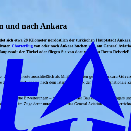
on und nach Ankara
et sich etwa 28 Kilometer nordöstlich der türkischen Hauptstadt Ankara.
rivaten
Charterflug
von oder nach Ankara buchen und am General Aviation
 Hauptstadt der Türkei oder fliegen Sie von dort weiter zu Ihrem Reiseziel!
diente der heute ausschließlich als Militärflughafen genutzte
Ankara-Güverc
de
1955 eröffnet
; er war nach dem Istanbul-Atatürk der zweite internationale Z
 verschiedene Erweiterungen – beispielsweise der Bau eines neuen Hangars un
en statt, im Zuge derer unter anderem das General Aviation Terminal erricht
ungen
.