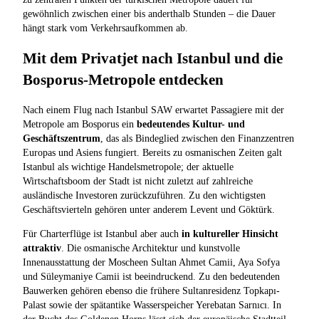
gewöhnlich zwischen einer bis anderthalb Stunden – die Dauer
hängt stark vom Verkehrsaufkommen ab.
Mit dem Privatjet nach Istanbul und die
Bosporus-Metropole entdecken
Nach einem Flug nach Istanbul SAW erwartet Passagiere mit der
Metropole am Bosporus ein
bedeutendes Kultur- und
Geschäftszentrum
, das als Bindeglied zwischen den Finanzzentren
Europas und Asiens fungiert. Bereits zu osmanischen Zeiten galt
Istanbul als wichtige Handelsmetropole; der aktuelle
Wirtschaftsboom der Stadt ist nicht zuletzt auf zahlreiche
ausländische Investoren zurückzuführen. Zu den wichtigsten
Geschäftsvierteln gehören unter anderem Levent und Göktürk.
Für Charterflüge ist Istanbul aber auch
in kultureller Hinsicht
attraktiv
. Die osmanische Architektur und kunstvolle
Innenausstattung der Moscheen Sultan Ahmet Camii, Aya Sofya
und Süleymaniye Camii ist beeindruckend. Zu den bedeutenden
Bauwerken gehören ebenso die frühere Sultanresidenz Topkapı-
Palast sowie der spätantike Wasserspeicher Yerebatan Sarnıcı. In