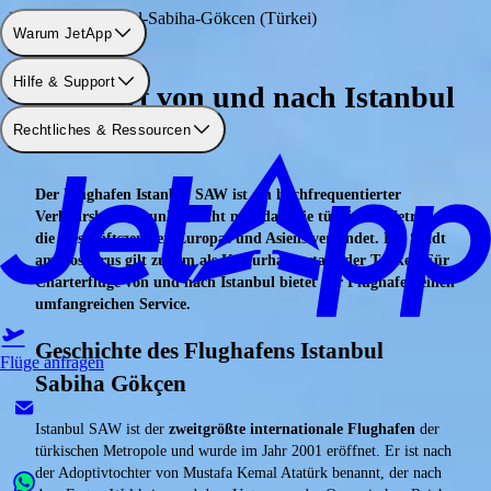
Flughafen: Istanbul-Sabiha-Gökcen (Türkei)
Warum JetApp
Hilfe & Support
Privatjet von und nach Istanbul
Rechtliches & Ressourcen
SAW
Der Flughafen Istanbul SAW ist ein hochfrequentierter
Verkehrsknotenpunkt. Nicht nur, dass die türkische Metropole
die Geschäftszentren Europas und Asiens verbindet. Die Stadt
am Bosporus gilt zudem als Kulturhauptstadt der Türkei. Für
Charterflüge von und nach Istanbul bietet der Flughafen einen
umfangreichen Service.
Geschichte des Flughafens Istanbul
Flüge anfragen
Sabiha Gökçen
Istanbul SAW ist der
zweitgrößte internationale Flughafen
der
türkischen Metropole und wurde im Jahr 2001 eröffnet. Er ist nach
der Adoptivtochter von Mustafa Kemal Atatürk benannt, der nach