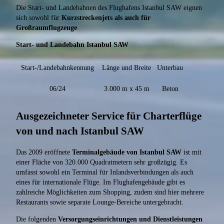
Die Start- und Landebahnen des Flughafens Istanbul SAW eignen
sich sowohl für
Kurzstreckenjets als auch für
Großraumflugzeuge
.
Start- und Landebahn Istanbul SAW
Start-/Landebahnkennung
Länge und Breite
Unterbau
06/24
3.000 m x 45 m
Beton
Ausgezeichneter Service für Charterflüge
von und nach Istanbul SAW
Das 2009 eröffnete
Terminalgebäude von Istanbul SAW
ist mit
einer Fläche von 320.000 Quadratmetern sehr großzügig. Es
umfasst sowohl ein Terminal für Inlandsverbindungen als auch
eines für internationale Flüge. Im Flughafengebäude gibt es
zahlreiche Möglichkeiten zum Shopping, zudem sind hier mehrere
Restaurants sowie separate Lounge-Bereiche untergebracht.
Die folgenden
Versorgungseinrichtungen und Dienstleistungen