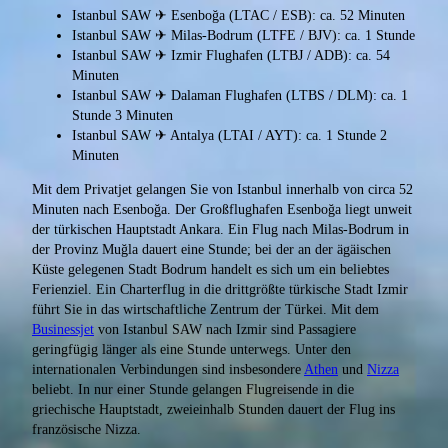
Istanbul SAW ✈ Esenboğa (LTAC / ESB): ca. 52 Minuten
Istanbul SAW ✈ Milas-Bodrum (LTFE / BJV): ca. 1 Stunde
Istanbul SAW ✈ Izmir Flughafen (LTBJ / ADB): ca. 54
Minuten
Istanbul SAW ✈ Dalaman Flughafen (LTBS / DLM): ca. 1
Stunde 3 Minuten
Istanbul SAW ✈ Antalya (LTAI / AYT): ca. 1 Stunde 2
Minuten
Mit dem Privatjet gelangen Sie von Istanbul innerhalb von circa 52
Minuten nach Esenboğa. Der Großflughafen Esenboğa liegt unweit
der türkischen Hauptstadt Ankara. Ein Flug nach Milas-Bodrum in
der Provinz Muğla dauert eine Stunde; bei der an der ägäischen
Küste gelegenen Stadt Bodrum handelt es sich um ein beliebtes
Ferienziel. Ein Charterflug in die drittgrößte türkische Stadt Izmir
führt Sie in das wirtschaftliche Zentrum der Türkei. Mit dem
Businessjet
von Istanbul SAW nach Izmir sind Passagiere
geringfügig länger als eine Stunde unterwegs. Unter den
internationalen Verbindungen sind insbesondere
Athen
und
Nizza
beliebt. In nur einer Stunde gelangen Flugreisende in die
griechische Hauptstadt, zweieinhalb Stunden dauert der Flug ins
französische Nizza.