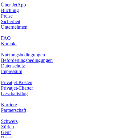
Über JetApp
Buchung
Preise
Sicherheit
Unternehmen
Hilfe & Support
FAQ
Kontakt
Rechtliches
Nutzungsbedingungen
Beförderungsbedingungen
Datenschutz
Impressum
Services & Informationen
Privatjet-Kosten
Privatjet-Charter
Geschäftsflug
Unternehmen
Karriere
Partnerschaft
Hotspots
Schweiz
Zürich
Genf
Basel