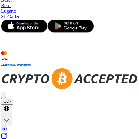
Bern
Lugano
St. Gallen
© JetApp 2017-2026
CO₂