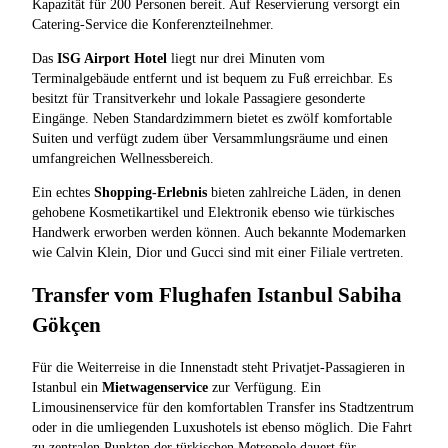
Kapazität für 200 Personen bereit. Auf Reservierung versorgt ein
Catering-Service die Konferenzteilnehmer.
Das
ISG Airport Hotel
liegt nur drei Minuten vom
Terminalgebäude entfernt und ist bequem zu Fuß erreichbar. Es
besitzt für Transitverkehr und lokale Passagiere gesonderte
Eingänge. Neben Standardzimmern bietet es zwölf komfortable
Suiten und verfügt zudem über Versammlungsräume und einen
umfangreichen Wellnessbereich.
Ein echtes
Shopping-Erlebnis
bieten zahlreiche Läden, in denen
gehobene Kosmetikartikel und Elektronik ebenso wie türkisches
Handwerk erworben werden können. Auch bekannte Modemarken
wie Calvin Klein, Dior und Gucci sind mit einer Filiale vertreten.
Transfer vom Flughafen Istanbul Sabiha
Gökçen
Für die Weiterreise in die Innenstadt steht Privatjet-Passagieren in
Istanbul ein
Mietwagenservice
zur Verfügung. Ein
Limousinenservice für den komfortablen Transfer ins Stadtzentrum
oder in die umliegenden Luxushotels ist ebenso möglich. Die Fahrt
zu zentralen Punkten der türkischen Metropole dauert für