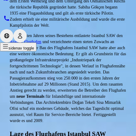
dem Ersten Weltkrieg und dem Untergang des Osmanischen Reichs
die türkische Republik gegründet hatte. Sabiha Gökçen begann
1935 eine Flugausbildung und gilt als erste türkische Pilotin.
Zudem erhielt sie eine militärische Ausbildung und wurde die erste
Kampfpilotin der Welt.
In den ersten Jahren seines Bestehens entlastete Istanbul SAW den
Atatürk Flughafen
und verzeichnete einen steten Zuwachs an
Passagieren. Der Bau des Flughafens Istanbul SAW hatte aber auch
sidenav toggle
eine weitere ökonomische Bedeutung. Er gilt als Grundstein für das
großangelegte Infrastrukturprojekt „Industriepark der
fortgeschrittenen Technologie“, in dessen Verlauf in Flughafennähe
nach und nach Zukunftsbranchen angesiedelt wurden. Das
Passagieraufkommen stieg von 250.000 in den ersten Jahren der
Inbetriebnahme auf 29 Millionen (Stand 2015). Um dem rasanten
Anstieg gerecht zu werden, erweiterten die Betreiber den Flughafen
um
neue Terminals
für Inlandsflüge und internationale
Verbindungen. Das Architektenbüro Doğan Tekeli Sisa Mimarlık
Ofisi schuf ein modernes Gebäude, welches das Tageslicht optimal
ausnutzt, viel Raum für Service-Bereiche bietet. Fertiggestellt
wurde es und 2009.
Lage des Flughafens Istanbul SAW