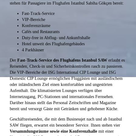
stehen für Passagiere im Flughafen Istanbul Sabiha Gökçen bereit:
Fast-Track-Service
VIP-Bereiche
Konferenzräume
Cafés und Restaurants
Duty-free in Abflug- und Ankunftshalle
Hotel unweit des Flughafengebäudes
4 Parkhäuser
Der
Fast-Track-Service des Flughafens Istanbul SAW
erlaubt es
Reisenden, Check-in und Sicherheitskontrollen rasch zu passieren.
Die VIP-Bereiche der ISG International CIP Lounge und ISG
Domestic CIP Lounge ermöglichen Fluggästen mit ausländischem
oder inländischem Ziel einen komfortablen und ungestörten
Aufenthalt. Die klimatisierten Lounges verfügen über
Internetzugang, PC-Stationen und internationales Fernsehen.
Darüber hinaus stellt das Personal Zeitschriften und Magazine
bereit und versorgt Gäste mit Getränken und gehobener Küche.
Geschäftsreisenden, die mit dem Businessjet nach und ab Istanbul
SAW fliegen, erwartet ein besonderer Service. Ihnen stehen vier
Versammlungsräume sowie eine Konferenzhalle
mit einer