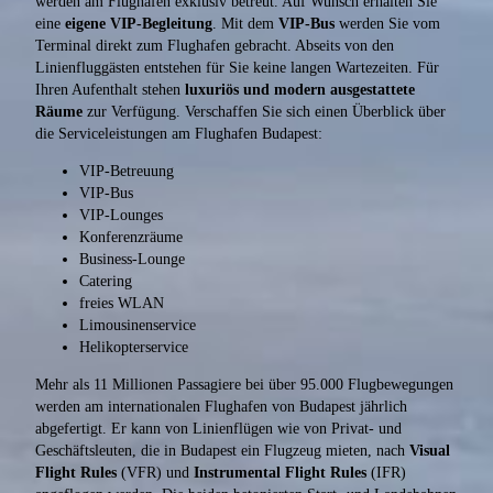
werden am Flughafen exklusiv betreut. Auf Wunsch erhalten Sie
eine
eigene VIP-Begleitung
. Mit dem
VIP-Bus
werden Sie vom
Terminal direkt zum Flughafen gebracht. Abseits von den
Linienfluggästen entstehen für Sie keine langen Wartezeiten. Für
Ihren Aufenthalt stehen
luxuriös und modern ausgestattete
Räume
zur Verfügung. Verschaffen Sie sich einen Überblick über
die Serviceleistungen am Flughafen Budapest:
VIP-Betreuung
VIP-Bus
VIP-Lounges
Konferenzräume
Business-Lounge
Catering
freies WLAN
Limousinenservice
Helikopterservice
Mehr als 11 Millionen Passagiere bei über 95.000 Flugbewegungen
werden am internationalen Flughafen von Budapest jährlich
abgefertigt. Er kann von Linienflügen wie von Privat- und
Geschäftsleuten, die in Budapest ein Flugzeug mieten, nach
Visual
Flight Rules
(VFR) und
Instrumental Flight Rules
(IFR)