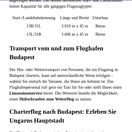
angeflogen werden. Die beiden betonierten Start- und Landebahnen
bieten Kapazität für alle gängigen Flugzeugtypen:
Start-/Landebahnkennung
Länge und Breite
Unterbau
13R/31L
3.010 m x 45 m
Beton
13L/31R
3.606 m x 45 m
Beton
Transport vom und zum Flughafen
Budapest
Der Hin- oder Weitertransport von Personen, die ein Flugzeug in
Budapest chartern, kann auf unterschiedliche Weise erfolgen –
wählen Sie einfach die Variante, die Ihnen am liebsten ist. Das
Flughafenpersonal ruft gern ein Taxi für Sie oder stellt Ihnen einen
Limousinenservice
bereit. Des Weiteren besteht die Möglichkeit,
einen
Hubschrauber zum Weiterflug
zu nutzen.
Charterflug nach Budapest: Erleben Sie
Ungarns Hauptstadt