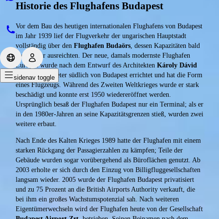
Historie des Flughafens Budapest
Vor dem Bau des heutigen internationalen Flughafens von Budapest
im Jahr 1939 lief der Flugverkehr der ungarischen Hauptstadt
vollständig über den
Flughafen Budaörs
, dessen Kapazitäten bald
nicht mehr ausreichten. Der neue, damals modernste Flughafen
Europas wurde nach dem Entwurf des Architekten
Károly Dávid
etwa 16 Kilometer südlich von Budapest errichtet und hat die Form
sidenav toggle
eines Flugzeugs. Während des Zweiten Weltkrieges wurde er stark
beschädigt und konnte erst 1950 wiedereröffnet werden.
Ursprünglich besaß der Flughafen Budapest nur ein Terminal; als er
in den 1980er-Jahren an seine Kapazitätsgrenzen stieß, wurden zwei
weitere erbaut.
Nach Ende des Kalten Krieges 1989 hatte der Flughafen mit einem
starken Rückgang der Passagierzahlen zu kämpfen; Teile der
Gebäude wurden sogar vorübergehend als Büroflächen genutzt. Ab
2003 erholte er sich durch den Einzug von Billigfluggesellschaften
langsam wieder. 2005 wurde der Flughafen Budapest privatisiert
und zu 75 Prozent an die British Airports Authority verkauft, die
bei ihm ein großes Wachstumspotenzial sah. Nach weiteren
Eigentümerwechseln wird der Flughafen heute von der Gesellschaft
Budapest Airport Zrt.
betrieben. Seinen Beinamen nach dem