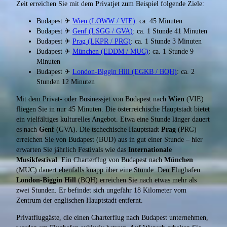
Zeit erreichen Sie mit dem Privatjet zum Beispiel folgende Ziele:
Budapest ✈
Wien (LOWW / VIE)
: ca. 45 Minuten
Budapest ✈
Genf (LSGG / GVA)
: ca. 1 Stunde 41 Minuten
Budapest ✈
Prag (LKPR / PRG)
: ca. 1 Stunde 3 Minuten
Budapest ✈
München (EDDM / MUC)
: ca. 1 Stunde 9
Minuten
Budapest ✈
London-Biggin Hill (EGKB / BQH)
: ca. 2
Stunden 12 Minuten
Mit dem Privat- oder Businessjet von Budapest nach
Wien
(VIE)
fliegen Sie in nur 45 Minuten. Die österreichische Hauptstadt bietet
ein vielfältiges kulturelles Angebot. Etwa eine Stunde länger dauert
es nach
Genf
(GVA). Die tschechische Hauptstadt
Prag
(PRG)
erreichen Sie von Budapest (BUD) aus in gut einer Stunde – hier
erwarten Sie jährlich Festivals wie das
Internationale
Musikfestival
. Ein Charterflug von Budapest nach
München
(MUC) dauert ebenfalls knapp über eine Stunde. Den Flughafen
London-Biggin Hill
(BQH) erreichen Sie nach etwas mehr als
zwei Stunden. Er befindet sich ungefähr 18 Kilometer vom
Zentrum der englischen Hauptstadt entfernt.
Privatfluggäste, die einen Charterflug nach Budapest unternehmen,