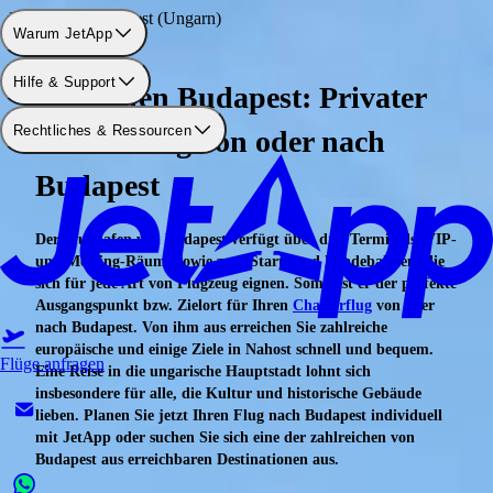
Flughafen: Budapest (Ungarn)
Warum JetApp
Hilfe & Support
Flughafen Budapest: Privater
Rechtliches & Ressourcen
Charterflug von oder nach
Budapest
Der Flughafen von Budapest verfügt über drei Terminals, VIP-
und Meeting-Räume sowie zwei Start- und Landebahnen, die
sich für jede Art von Flugzeug eignen. Somit ist er der perfekte
Ausgangspunkt bzw. Zielort für Ihren
Charterflug
von oder
nach Budapest. Von ihm aus erreichen Sie zahlreiche
europäische und einige Ziele in Nahost schnell und bequem.
Flüge anfragen
Eine Reise in die ungarische Hauptstadt lohnt sich
insbesondere für alle, die Kultur und historische Gebäude
lieben. Planen Sie jetzt Ihren Flug nach Budapest individuell
mit JetApp oder suchen Sie sich eine der zahlreichen von
Budapest aus erreichbaren Destinationen aus.