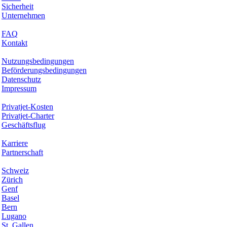
Sicherheit
Unternehmen
Hilfe & Support
FAQ
Kontakt
Rechtliches
Nutzungsbedingungen
Beförderungsbedingungen
Datenschutz
Impressum
Services & Informationen
Privatjet-Kosten
Privatjet-Charter
Geschäftsflug
Unternehmen
Karriere
Partnerschaft
Hotspots
Schweiz
Zürich
Genf
Basel
Bern
Lugano
St. Gallen