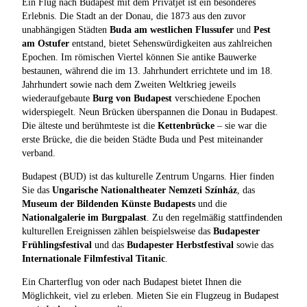
Ein Flug nach Budapest mit dem Privatjet ist ein besonderes
Erlebnis. Die Stadt an der Donau, die 1873 aus den zuvor
unabhängigen Städten
Buda am westlichen Flussufer
und
Pest
am Ostufer
entstand, bietet Sehenswürdigkeiten aus zahlreichen
Epochen. Im römischen Viertel können Sie antike Bauwerke
bestaunen, während die im 13. Jahrhundert errichtete und im 18.
Jahrhundert sowie nach dem Zweiten Weltkrieg jeweils
wiederaufgebaute
Burg von Budapest
verschiedene Epochen
widerspiegelt. Neun Brücken überspannen die Donau in Budapest.
Die älteste und berühmteste ist die
Kettenbrücke
– sie war die
erste Brücke, die die beiden Städte Buda und Pest miteinander
verband.
Budapest (BUD) ist das kulturelle Zentrum Ungarns. Hier finden
Sie das
Ungarische Nationaltheater Nemzeti Színház
, das
Museum der Bildenden Künste Budapests
und die
Nationalgalerie im Burgpalast
. Zu den regelmäßig stattfindenden
kulturellen Ereignissen zählen beispielsweise das
Budapester
Frühlingsfestival
und das
Budapester Herbstfestival
sowie das
Internationale Filmfestival Titanic
.
Ein Charterflug von oder nach Budapest bietet Ihnen die
Möglichkeit, viel zu erleben. Mieten Sie ein Flugzeug in Budapest