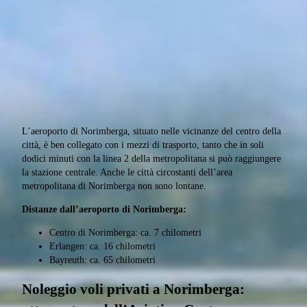
L’aeroporto di Norimberga, situato nelle vicinanze del centro della
città, è ben collegato con i mezzi di trasporto, tanto che in soli
dodici minuti con la linea 2 della metropolitana si può raggiungere
la stazione centrale. Anche le città circostanti dell’area
metropolitana di Norimberga non sono lontane.
Distanze dall’aeroporto di Norimberga:
Centro di Norimberga: ca. 7 chilometri
Erlangen: ca. 16 chilometri
Bayreuth: ca. 65 chilometri
Noleggio voli privati a Norimberga: