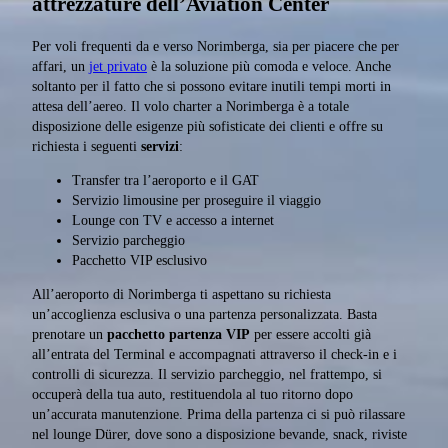
attrezzature dell’Aviation Center
Per voli frequenti da e verso Norimberga, sia per piacere che per
affari, un
jet privato
è la soluzione più comoda e veloce. Anche
soltanto per il fatto che si possono evitare inutili tempi morti in
attesa dell’aereo. Il volo charter a Norimberga è a totale
disposizione delle esigenze più sofisticate dei clienti e offre su
richiesta i seguenti
servizi
:
Transfer tra l’aeroporto e il GAT
Servizio limousine per proseguire il viaggio
Lounge con TV e accesso a internet
Servizio parcheggio
Pacchetto VIP esclusivo
All’aeroporto di Norimberga ti aspettano su richiesta
un’accoglienza esclusiva o una partenza personalizzata. Basta
prenotare un
pacchetto partenza VIP
per essere accolti già
all’entrata del Terminal e accompagnati attraverso il check-in e i
controlli di sicurezza. Il servizio parcheggio, nel frattempo, si
occuperà della tua auto, restituendola al tuo ritorno dopo
un’accurata manutenzione. Prima della partenza ci si può rilassare
nel lounge Dürer, dove sono a disposizione bevande, snack, riviste