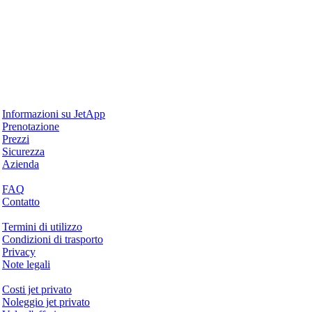
Perché JetApp
Informazioni su JetApp
Prenotazione
Prezzi
Sicurezza
Azienda
Aiuto & Supporto
FAQ
Contatto
Questioni legali
Termini di utilizzo
Condizioni di trasporto
Privacy
Note legali
Servizi & Informazioni
Costi jet privato
Noleggio jet privato