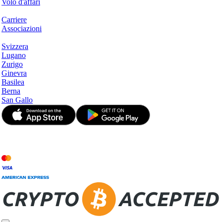
Volo d'affari
Azienda
Carriere
Associazioni
Hotspots
Svizzera
Lugano
Zurigo
Ginevra
Basilea
Berna
San Gallo
© JetApp 2017-2026