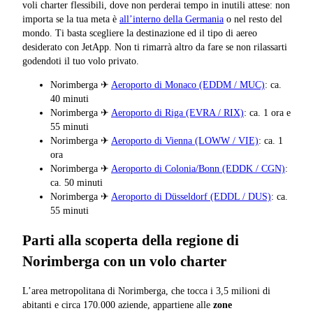
voli charter flessibili, dove non perderai tempo in inutili attese: non
importa se la tua meta è
all’interno della Germania
o nel resto del
mondo. Ti basta scegliere la destinazione ed il tipo di aereo
desiderato con JetApp. Non ti rimarrà altro da fare se non rilassarti
godendoti il tuo volo privato.
Norimberga ✈
Aeroporto di Monaco (EDDM / MUC)
: ca.
40 minuti
Norimberga ✈
Aeroporto di Riga (EVRA / RIX)
: ca. 1 ora e
55 minuti
Norimberga ✈
Aeroporto di Vienna (LOWW / VIE)
: ca. 1
ora
Norimberga ✈
Aeroporto di Colonia/Bonn (EDDK / CGN)
:
ca. 50 minuti
Norimberga ✈
Aeroporto di Düsseldorf (EDDL / DUS)
: ca.
55 minuti
Parti alla scoperta della regione di
Norimberga con un volo charter
L’area metropolitana di Norimberga, che tocca i 3,5 milioni di
abitanti e circa 170.000 aziende, appartiene alle
zone