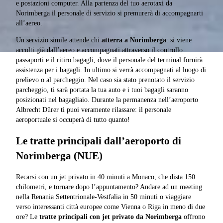
e postazioni computer. Alla partenza del tuo aerotaxi da
Norimberga il personale di servizio si premurerà di accompagnarti
all’aereo.
Un servizio simile attende chi
atterra a Norimberga
: si viene
accolti già dall’aereo e accompagnati attraverso il controllo
passaporti e il ritiro bagagli, dove il personale del terminal fornirà
assistenza per i bagagli. In ultimo si verrà accompagnati al luogo di
prelievo o al parcheggio. Nel caso sia stato prenotato il servizio
parcheggio, ti sarà portata la tua auto e i tuoi bagagli saranno
posizionati nel bagagliaio. Durante la permanenza nell’aeroporto
Albrecht Dürer ti puoi veramente rilassare: il personale
aeroportuale si occuperà di tutto quanto!
Le tratte principali dall’aeroporto di
Norimberga (NUE)
Recarsi con un jet privato in 40 minuti a Monaco, che dista 150
chilometri, e tornare dopo l’appuntamento? Andare ad un meeting
nella Renania Settentrionale-Vestfalia in 50 minuti o viaggiare
verso interessanti città europee come Vienna o Riga in meno di due
ore? Le
tratte principali con jet privato da Norimberga
offrono