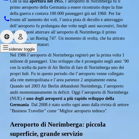
Con la sua
apertura nel 1955
, l’aeroporto di Norimberga fu il
primo aeroporto della Germania a essere ricostruito dopo la fine
della guerra e contava 100.000 passeggeri già nel 1960. Per far
fronte all’aumento dei voli, l’unica pista di decollo e atterraggio
dell’aeroporto fu prolungata due volte negli anni successivi, finché
nel 1970 poté atterrare all’aeroporto di Norimberga il primo
Jumbo-Jet, un Boeing 747. Un momento di svolta, che ha attirato
oltre 20.000 spettatori.
sidenav toggle
Nel 1986 l’aeroporto di Norimberga registrò per la prima volta 1
milione di passeggeri. Uno sviluppo che è proseguito negli anni ‘90
con la scelta da parte di Air Berlin di fare di Norimberga uno dei
propri hub. Fu in questo periodo che l’aeroporto venne collegato
alla rete metropolitana e l’area partenze 2 ampiamente estesa.
Quando nel 2003 Air Berlin abbandonò Norimberga, l’aeroporto
andò momentaneamente in deficit. Oggi l’aeroporto di Norimberga
(NUE) è
uno degli aeroporti a più rapido sviluppo della
Germania
. Dal 2008 è stato scelto ogni anno dalla rivista di settore
"Business Traveller” come "Miglior aeroporto tedesco”.
Aeroporto di Norimberga: piccola
superficie, grande servizio