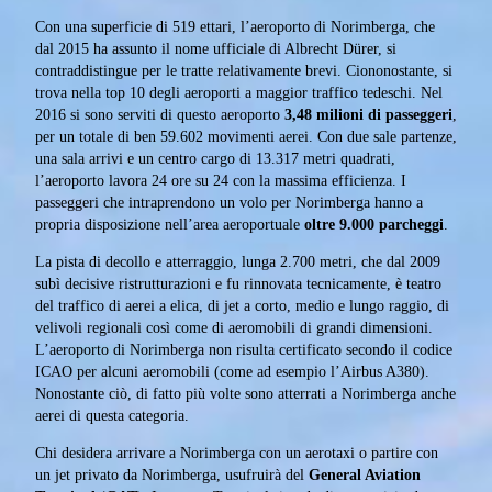
Con una superficie di 519 ettari, l’aeroporto di Norimberga, che
dal 2015 ha assunto il nome ufficiale di Albrecht Dürer, si
contraddistingue per le tratte relativamente brevi. Ciononostante, si
trova nella top 10 degli aeroporti a maggior traffico tedeschi. Nel
2016 si sono serviti di questo aeroporto
3,48 milioni di passeggeri
,
per un totale di ben 59.602 movimenti aerei. Con due sale partenze,
una sala arrivi e un centro cargo di 13.317 metri quadrati,
l’aeroporto lavora 24 ore su 24 con la massima efficienza. I
passeggeri che intraprendono un volo per Norimberga hanno a
propria disposizione nell’area aeroportuale
oltre 9.000 parcheggi
.
La pista di decollo e atterraggio, lunga 2.700 metri, che dal 2009
subì decisive ristrutturazioni e fu rinnovata tecnicamente, è teatro
del traffico di aerei a elica, di jet a corto, medio e lungo raggio, di
velivoli regionali così come di aeromobili di grandi dimensioni.
L’aeroporto di Norimberga non risulta certificato secondo il codice
ICAO per alcuni aeromobili (come ad esempio l’Airbus A380).
Nonostante ciò, di fatto più volte sono atterrati a Norimberga anche
aerei di questa categoria.
Chi desidera arrivare a Norimberga con un aerotaxi o partire con
un jet privato da Norimberga, usufruirà del
General Aviation