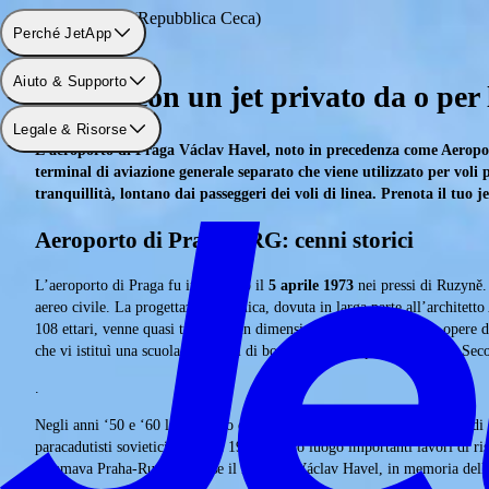
Aeroporto: Praga (Repubblica Ceca)
Perché JetApp
Aiuto & Supporto
In volo con un jet privato da o per
Legale & Risorse
L'aeroporto di Praga Václav Havel, noto in precedenza come Aeroporto
terminal di aviazione generale separato che viene utilizzato per voli 
tranquillità, lontano dai passeggeri dei voli di linea. Prenota il tu
Aeroporto di Praga PRG: cenni storici
L’aeroporto di Praga fu inaugurato il
5 aprile 1973
nei pressi di Ruzyně. 
aereo civile. La progettazione tecnica, dovuta in larga parte all’architett
108 ettari, venne quasi triplicato in dimensioni grazie a numerose opere 
che vi istituì una scuola per piloti di bombardieri. Dopo la fine della Sec
.
Negli anni ‘50 e ‘60 l’aeroporto di Praga fu soggetto a diverse misure di 
paracadutisti sovietici. Dopo il 1989 ebbero luogo importanti lavori di ri
chiamava Praha-Ruzyně, prese il nome di Václav Havel, in memoria dell’u