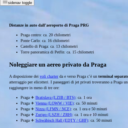
sidenav toggle
Distanze in auto dall’aeroporto di Praga PRG
Praga centro: ca. 20 chilometri
Ponte Carlo: ca. 16 chilometri
Castello di Praga: ca. 13 chilometri
Torre panoramica di Petřín: ca. 15 chilometri
Noleggiare un aereo privato da Praga
A disposizione dei
voli charter
da e verso Praga c’è un
terminal separat
atterraggio per elicotteri. I passeggeri di jet privati troveranno a Praga 
raggiungere in meno di tre ore:
Praga ✈
Bratislava (LZIB / BTS)
: ca. 1 ora
Praga ✈
Vienna (LOWW / VIE)
: ca. 50 minuti
Praga ✈
Nizza (LFMN / NCE)
: ca. 1 ora e 50 minuti
Praga ✈
Zurigo (LSZH / ZRH)
: ca. 1 ora e 10 minuti
Praga ✈
Schwäbisch Hall (EDTY / GHF)
: ca. 50 minuti