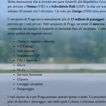
Molte destinazioni che si trovano nei paesi limitrofi alla Repubblica Cec
per arrivare a
Vienna
(VIE) o a
Schwäbisch Hall
(GHF). In due ore scar
soltanto 20 minuti con l’elicottero. Un volo per
Zurigo
(ZRH) dura poco p
L’aeroporto di Praga serve annualmente più di
13 milioni di passeggeri
.
previsto per i voli privati. Nell’aeroporto di Praga, un totale di
nove tra 
comprende ad esempio il trasporto in limousine fino all’aeroplano. Contro
potrai godere dei seguenti servizi:
Check-in separato e discreto
VIP Lounge
Sale riunioni
Trattamento VIP
Cibi e bevande
Docce
Wi-Fi
Servizio limousine
Eliporto
Lavaggio aeroplani
Hangaraggio
I voli charter da e per Praga possono operare giorno e notte. La procedur
piste di decollo e atterraggio, una delle quali è chiusa e utilizzata esclus