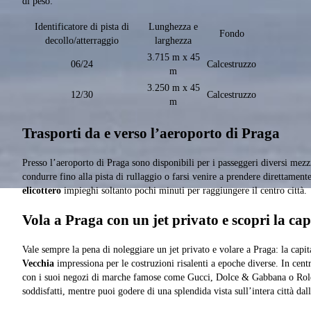
di peso:
Identificatore di pista di
Lunghezza e
Fondo
decollo/atterraggio
larghezza
3.715 m x 45
06/24
Calcestruzzo
m
3.250 m x 45
12/30
Calcestruzzo
m
Trasporti da e verso l’aeroporto di Praga
Presso l’aeroporto di Praga sono disponibili per i passeggeri diversi mezz
condurre fino alla pista di rullaggio o farsi venire a prendere direttament
elicottero
impieghi soltanto pochi minuti per raggiungere il centro città.
Vola a Praga con un jet privato e scopri la cap
Vale sempre la pena di noleggiare un jet privato e volare a Praga: la capita
Vecchia
impressiona per le costruzioni risalenti a epoche diverse. In centr
con i suoi negozi di marche famose come Gucci, Dolce & Gabbana o Role
soddisfatti, mentre puoi godere di una splendida vista sull’intera città dal