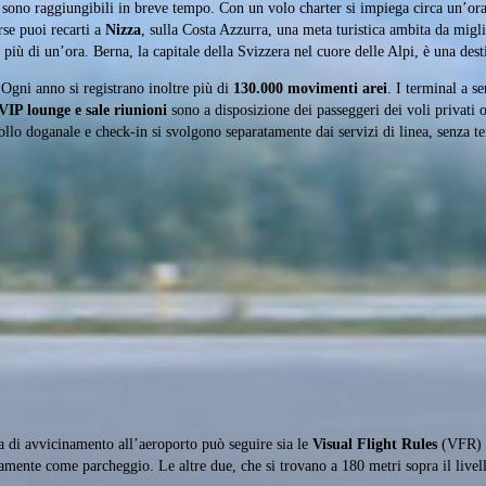
a sono raggiungibili in breve tempo. Con un volo charter si impiega circa un’ora
se puoi recarti a
Nizza
, sulla Costa Azzurra, una meta turistica ambita da migli
iù di un’ora. Berna, la capitale della Svizzera nel cuore delle Alpi, è una des
 Ogni anno si registrano inoltre più di
130.000 movimenti arei
. I terminal a s
VIP lounge e sale riunioni
sono a disposizione dei passeggeri dei voli privati 
llo doganale e check-in si svolgono separatamente dai servizi di linea, senza t
a di avvicinamento all’aeroporto può seguire sia le
Visual Flight Rules
(VFR) 
ivamente come parcheggio. Le altre due, che si trovano a 180 metri sopra il livel