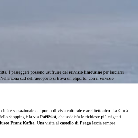
ittà. I passeggeri possono usufruire del
servizio limousine
per lasciarsi
 Nella zona sud dell’aeroporto si trova un eliporto: con il
servizio
 città è sensazionale dal punto di vista culturale e architettonico. La
Città
 dello shopping è la
via Pařížská
, che soddisfa le richieste più esigenti
useo Franz Kafka
. Una visita al
castello di Praga
lascia sempre