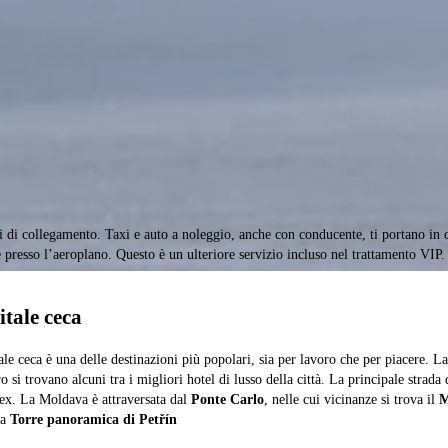
i di collegamento. Taxi e auto a noleggio, anche con conducente, ti portano in c
e presso l’aeroplano. Questo è un ulteriore servizio incluso nel trattamento VIP.
itale ceca
le ceca è una delle destinazioni più popolari, sia per lavoro che per piacere. La
o si trovano alcuni tra i migliori hotel di lusso della città. La principale strada
x. La Moldava è attraversata dal
Ponte Carlo
, nelle cui vicinanze si trova il
M
la
Torre panoramica di Petřín