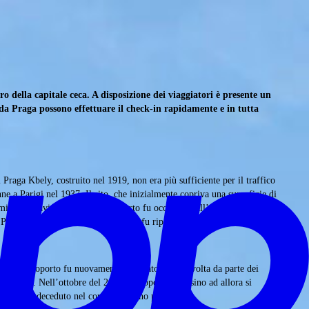
 della capitale ceca. A disposizione dei viaggiatori è presente un
 da Praga possono effettuare il check-in rapidamente e in tutta
Praga Kbely, costruito nel 1919, non era più sufficiente per il traffico
ne a Parigi nel 1937. Il sito, che inizialmente copriva una superficie di
mia e Moravia, nel 1939 l’aeroporto fu occupato dall’esercito tedesco,
Praga PRG e il traffico aereo civile fu ripristinato
raga, l’aeroporto fu nuovamente occupato, questa volta da parte dei
terminal. Nell’ottobre del 2012 l’aeroporto, che sino ad allora si
ca Ceca, deceduto nel corso dell’anno precedente.