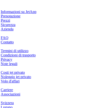
Perché JetApp
Informazioni su JetApp
Prenotazione
Prezzi
Sicurezza
Azienda
Aiuto & Supporto
FAQ
Contatto
Questioni legali
Termini di utilizzo
Condizioni di trasporto
Privacy
Note legali
Servizi & Informazioni
Costi jet privato
Noleggio jet privato
Volo d'affari
Azienda
Carriere
Associazioni
Hotspots
Svizzera
Lugano