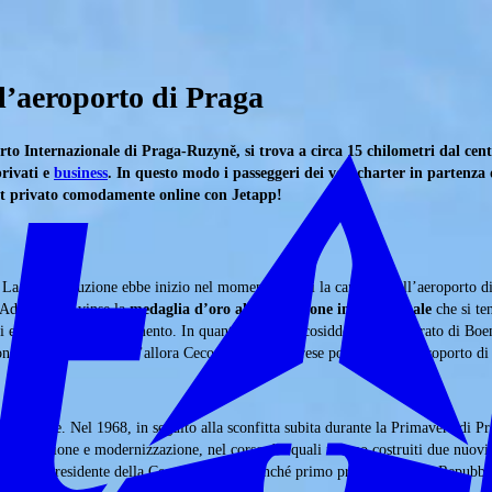
 l’aeroporto di Praga
 Internazionale di Praga-Ruzyně, si trova a circa 15 chilometri dal centro
privati e
business
. In questo modo i passeggeri dei voli charter in partenza
o jet privato comodamente online con Jetapp!
La sua costruzione ebbe inizio nel momento in cui la capacità dell’aeroporto di 
o Adolf Benš, vinse la
medaglia d’oro all’Esposizione internazionale
che si ten
di estensione e rinnovamento. In quanto parte del cosiddetto Protettorato di Boe
onda guerra mondiale l’allora Cecoslovacchia riprese possesso dell’aeroporto di 
estensione. Nel 1968, in seguito alla sconfitta subita durante la Primavera di P
strutturazione e modernizzazione, nel corso dei quali furono costruiti due nuovi 
ltimo presidente della Cecoslovacchia nonché primo presidente della Repubbli