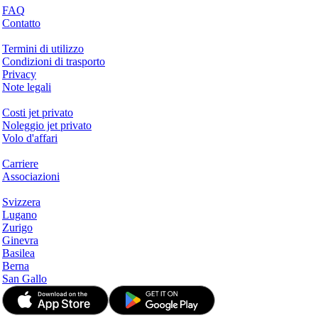
FAQ
Contatto
Questioni legali
Termini di utilizzo
Condizioni di trasporto
Privacy
Note legali
Servizi & Informazioni
Costi jet privato
Noleggio jet privato
Volo d'affari
Azienda
Carriere
Associazioni
Hotspots
Svizzera
Lugano
Zurigo
Ginevra
Basilea
Berna
San Gallo