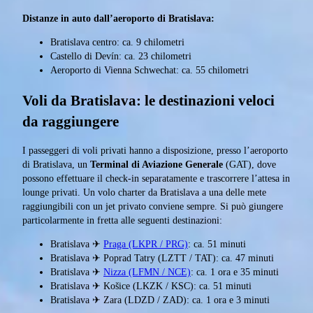
Distanze in auto dall’aeroporto di Bratislava:
Bratislava centro: ca. 9 chilometri
Castello di Devín: ca. 23 chilometri
Aeroporto di Vienna Schwechat: ca. 55 chilometri
Voli da Bratislava: le destinazioni veloci
da raggiungere
I passeggeri di voli privati hanno a disposizione, presso l’aeroporto
di Bratislava, un
Terminal di Aviazione Generale
(GAT), dove
possono effettuare il check-in separatamente e trascorrere l’attesa in
lounge privati. Un volo charter da Bratislava a una delle mete
raggiungibili con un jet privato conviene sempre. Si può giungere
particolarmente in fretta alle seguenti destinazioni:
Bratislava ✈
Praga (LKPR / PRG)
: ca. 51 minuti
Bratislava ✈ Poprad Tatry (LZTT / TAT): ca. 47 minuti
Bratislava ✈
Nizza (LFMN / NCE)
: ca. 1 ora e 35 minuti
Bratislava ✈ Košice (LKZK / KSC): ca. 51 minuti
Bratislava ✈ Zara (LDZD / ZAD): ca. 1 ora e 3 minuti