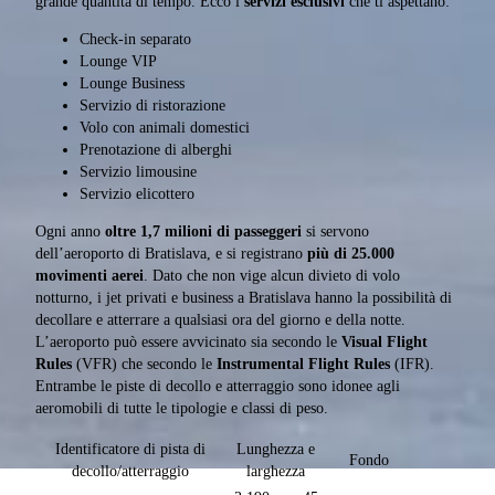
grande quantità di tempo. Ecco i
servizi esclusivi
che ti aspettano:
Check-in separato
Lounge VIP
Lounge Business
Servizio di ristorazione
Volo con animali domestici
Prenotazione di alberghi
Servizio limousine
Servizio elicottero
Ogni anno
oltre 1,7 milioni di passeggeri
si servono
dell’aeroporto di Bratislava, e si registrano
più di 25.000
movimenti aerei
. Dato che non vige alcun divieto di volo
notturno, i jet privati e business a Bratislava hanno la possibilità di
decollare e atterrare a qualsiasi ora del giorno e della notte.
L’aeroporto può essere avvicinato sia secondo le
Visual Flight
Rules
(VFR) che secondo le
Instrumental Flight Rules
(IFR).
Entrambe le piste di decollo e atterraggio sono idonee agli
aeromobili di tutte le tipologie e classi di peso.
Identificatore di pista di
Lunghezza e
Fondo
decollo/atterraggio
larghezza