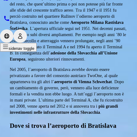
del resto, che quest’ultimo prima o poi non potesse più far fronte
alle sfide del crescente traffico aereo. Tra il 1947 e il 1951 fu
perciò costruito nel quartiere Ružinov l’odierno aeroporto di
Bratislava, conosciuto anche come
Aeroporto Milana Rastislava
Štefánika
. L’apertura ufficiale seguì nel 1951. Nei decenni passati,
l’aeroporto subì diversi ampliamenti. Per esempio negli anni ’80 le
piste di decollo e atterraggio vennero prolungate, negli anni ’90
venne ristrutturato il Terminal A e nel 1994 fu aperto il Terminal
sidenav toggle
B. In conseguenza dell’
adesione della Slovacchia all’Unione
Europea
, seguirono ulteriori rinnovamenti.
Nel 2005, l’aeroporto di Bratislava avrebbe dovuto essere
privatizzato a favore del consorzio austriaco TwoOne, al quale
apparteneva tra gli altri l’
aeroporto di Vienna Schwechat
. Dopo
un cambiamento di governo, però, vennero alla luce deficienze
formali e la vendita non ebbe luogo. A tutt’oggi l’aeroporto non è
in mani private. L’ultima parte del Terminal A, che fu ricostruito
nel 2008, venne aperta nel 2012 e si annovera tra i
più grandi
investimenti nelle infrastrutture della Slovacchia
.
Dove si trova l’aeroporto di Bratislava