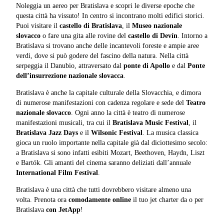
Noleggia un aereo per Bratislava e scopri le diverse epoche che
questa città ha vissuto! In centro si incontrano molti edifici storici.
Puoi visitare il
castello di Bratislava
, il
Museo nazionale
slovacco
o fare una gita alle rovine del
castello di Devín
. Intorno a
Bratislava si trovano anche delle incantevoli foreste e ampie aree
verdi, dove si può godere del fascino della natura. Nella città
serpeggia il Danubio, attraversato dal
ponte di Apollo
e dal
Ponte
dell’insurrezione nazionale slovacca
.
Bratislava è anche la capitale culturale della Slovacchia, e dimora
di numerose manifestazioni con cadenza regolare e sede del
Teatro
nazionale slovacco
. Ogni anno la città è teatro di numerose
manifestazioni musicali, tra cui il
Bratislava Music Festival
, il
Bratislava Jazz Days
e il
Wilsonic Festival
. La musica classica
gioca un ruolo importante nella capitale già dal diciottesimo secolo:
a Bratislava si sono infatti esibiti Mozart, Beethoven, Haydn, Liszt
e Bartók. Gli amanti del cinema saranno deliziati dall’annuale
International Film Festival
.
Bratislava è una città che tutti dovrebbero visitare almeno una
volta. Prenota ora
comodamente online
il tuo jet charter da o per
Bratislava
con JetApp
!