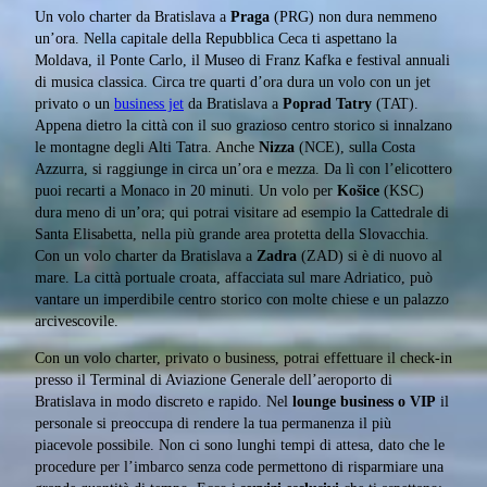
Un volo charter da Bratislava a
Praga
(PRG) non dura nemmeno
un’ora. Nella capitale della Repubblica Ceca ti aspettano la
Moldava, il Ponte Carlo, il Museo di Franz Kafka e festival annuali
di musica classica. Circa tre quarti d’ora dura un volo con un jet
privato o un
business jet
da Bratislava a
Poprad Tatry
(TAT).
Appena dietro la città con il suo grazioso centro storico si innalzano
le montagne degli Alti Tatra. Anche
Nizza
(NCE), sulla Costa
Azzurra, si raggiunge in circa un’ora e mezza. Da lì con l’elicottero
puoi recarti a Monaco in 20 minuti. Un volo per
Košice
(KSC)
dura meno di un’ora; qui potrai visitare ad esempio la Cattedrale di
Santa Elisabetta, nella più grande area protetta della Slovacchia.
Con un volo charter da Bratislava a
Zadra
(ZAD) si è di nuovo al
mare. La città portuale croata, affacciata sul mare Adriatico, può
vantare un imperdibile centro storico con molte chiese e un palazzo
arcivescovile.
Con un volo charter, privato o business, potrai effettuare il check-in
presso il Terminal di Aviazione Generale dell’aeroporto di
Bratislava in modo discreto e rapido. Nel
lounge business o VIP
il
personale si preoccupa di rendere la tua permanenza il più
piacevole possibile. Non ci sono lunghi tempi di attesa, dato che le
procedure per l’imbarco senza code permettono di risparmiare una