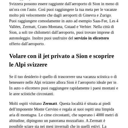
Svizzera possono essere raggiunte dall'aeroporto di Sion in meno di
un'ora con l'auto. Così puoi raggiungere la tua meta per le vacanze
molto più velocemente che dagli aeroporti di Ginevra e Zurigo.
Puoi raggiungere comodamente in auto ad esempio Saas-Fee, Les 4
Vallées, Zermatt, Crans-Montana, Gstaad e Verbier. Nella città di
Sion, a soli tre chilometri dall'aeroporto, puoi trovare imprese di
autonoleggio. Inoltre puoi usufruire del
servizio in elicottero
offerto dall'aeroporto.
Volare con il jet privato a Sion e scoprire
le Alpi svizzere
Se il tuo desiderio è quello di trascorrere una vacanza sciistica o di
benessere nelle Alpi svizzere allora Sion è l'aeroporto ideale per te.
In auto o elicottero puoi raggiungere rapidamente i paesi montani e
le aree sciistiche circostanti.
Molti ospiti visitano
Zermatt
. Questa località è situata ai piedi
dell'imponente Monte Cervino e regala ai suoi ospiti una limpida
aria di montagna. Le cime circostanti, che superano i 4000 metri di
altitudine, dipingono un panorama mozzafiato. A Zermatt è
possibile sciare sia nei mesi invernali che in quelli estivi. La