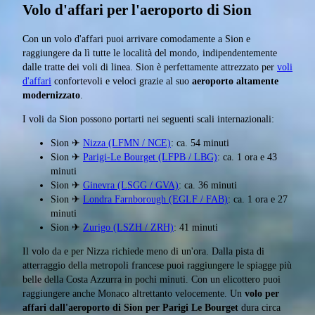
Volo d'affari per l'aeroporto di Sion
Con un volo d'affari puoi arrivare comodamente a Sion e
raggiungere da lì tutte le località del mondo, indipendentemente
dalle tratte dei voli di linea. Sion è perfettamente attrezzato per
voli
d'affari
confortevoli e veloci grazie al suo
aeroporto altamente
modernizzato
.
I voli da Sion possono portarti nei seguenti scali internazionali:
Sion ✈
Nizza (LFMN / NCE)
: ca. 54 minuti
Sion ✈
Parigi-Le Bourget (LFPB / LBG)
: ca. 1 ora e 43
minuti
Sion ✈
Ginevra (LSGG / GVA)
: ca. 36 minuti
Sion ✈
Londra Farnborough (EGLF / FAB)
: ca. 1 ora e 27
minuti
Sion ✈
Zurigo (LSZH / ZRH)
: 41 minuti
Il volo da e per Nizza richiede meno di un'ora. Dalla pista di
atterraggio della metropoli francese puoi raggiungere le spiagge più
belle della Costa Azzurra in pochi minuti. Con un elicottero puoi
raggiungere anche Monaco altrettanto velocemente. Un
volo per
affari dall'aeroporto di Sion per Parigi Le Bourget
dura circa