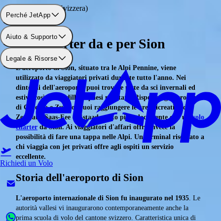
Aeroporto: Sion (Svizzera)
Perché JetApp
Aiuto & Supporto
Voli charter da e per Sion
Legale & Risorse
L'aeroporto di Sion, situato tra le Alpi Pennine, viene
utilizzato da viaggiatori privati durante tutto l'anno. Nei
dintorni dell'aeroporto puoi trovare piste da sci invernali ed
estive così come idilliaci paesi montani. Rispetto agli aeroporti
di Ginevra e Zurigo, puoi raggiungere le aree ricreative di
Zermatt, Saas-Fee e Gstaad molto più velocemente con un
volo
charter
da Sion. Ai viaggiatori d'affari offre invece la
possibilità di fare una tappa nelle Alpi. Un terminal riservato a
chi viaggia con jet privati offre agli ospiti un servizio
eccellente.
Richiedi un Volo
Storia dell'aeroporto di Sion
L'aeroporto internazionale di Sion fu inaugurato nel 1935
. Le
autorità vallesi vi inaugurarono contemporaneamente anche la
prima scuola di volo del cantone svizzero. Caratteristica unica di