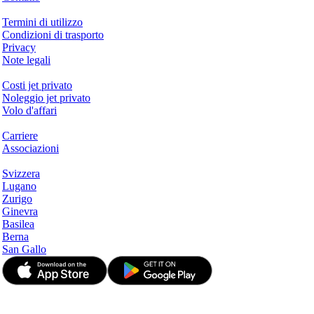
Questioni legali
Termini di utilizzo
Condizioni di trasporto
Privacy
Note legali
Servizi & Informazioni
Costi jet privato
Noleggio jet privato
Volo d'affari
Azienda
Carriere
Associazioni
Hotspots
Svizzera
Lugano
Zurigo
Ginevra
Basilea
Berna
San Gallo
© JetApp 2017-2026