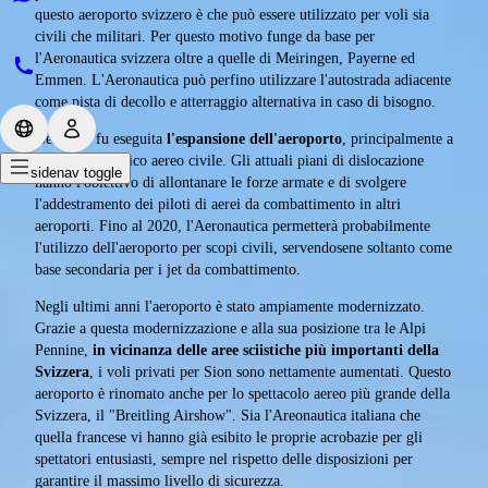
questo aeroporto svizzero è che può essere utilizzato per voli sia
civili che militari. Per questo motivo funge da base per
l'Aeronautica svizzera oltre a quelle di Meiringen, Payerne ed
Emmen. L'Aeronautica può perfino utilizzare l'autostrada adiacente
come pista di decollo e atterraggio alternativa in caso di bisogno.
Nel 1991 fu eseguita
l'espansione dell'aeroporto
, principalmente a
favore del traffico aereo civile. Gli attuali piani di dislocazione
sidenav toggle
hanno l'obiettivo di allontanare le forze armate e di svolgere
l'addestramento dei piloti di aerei da combattimento in altri
aeroporti. Fino al 2020, l'Aeronautica permetterà probabilmente
l'utilizzo dell'aeroporto per scopi civili, servendosene soltanto come
base secondaria per i jet da combattimento.
Negli ultimi anni l'aeroporto è stato ampiamente modernizzato.
Grazie a questa modernizzazione e alla sua posizione tra le Alpi
Pennine,
in vicinanza delle aree sciistiche più importanti della
Svizzera
, i voli privati per Sion sono nettamente aumentati. Questo
aeroporto è rinomato anche per lo spettacolo aereo più grande della
Svizzera, il "Breitling Airshow". Sia l'Areonautica italiana che
quella francese vi hanno già esibito le proprie acrobazie per gli
spettatori entusiasti, sempre nel rispetto delle disposizioni per
garantire il massimo livello di sicurezza.