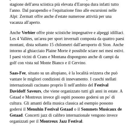
stagione dell'area sciistica più elevata d'Europa dura infatti tutto
l'anno. Dal parapendio e l'equitazione fino alle escursioni nelle
Alpi: Zermatt offre anche d'estate numerose attività per una
vacanza all'aperto.
Anche
Verbier
offre piste sciistiche impegnative e alpeggi idilliaci.
Les 4 Vallées, un'area per sport invernali composta da quattro paesi
montani, dista soltanto 15 chilometri dall'aeroporto di Sion. Anche
intorno al ghiacciaio Plaine Morte è possibile sciare nei mesi estivi.
I paesi vicini di Crans e Montana dispongono anche di campi da
golf con vista sul Monte Bianco e il Cervino.
Saas-Fee
, situato su un altopiano, è la località svizzera che può
vantare le migliori condizioni di innevamento. I cuochi stellati
internazionali cucinano proprio lì nell'ambito del
Festival
Davidoff Saveurs
, che viene organizzato tutti gli anni in estate. A
Gstaad e Montreux invece gli ospiti possono godersi un po' di
cultura. Gli amanti della musica classica ad esempio possono
godersi il
Menuhin Festival Gstaad
o il
Sommets Musicaux de
Gstaad
. Concerti jazz di calibro internazionale vengono invece
organizzati per il
Montreux Jazz Festival
.