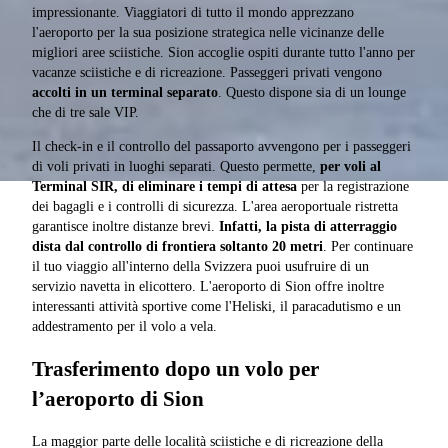
impressionante. Viaggiatori di tutto il mondo apprezzano
l'aeroporto per la sua posizione strategica nelle vicinanze delle
migliori aree sciistiche. Sion accoglie ospiti durante tutto l'anno per
vacanze sciistiche e di ricreazione. Passeggeri privati vengono
accolti in un terminal separato
. Questo dispone sia di un lounge
che di tre sale VIP.
Il check-in e il controllo del passaporto avvengono per i passeggeri
di voli privati in luoghi separati. Questo permette,
per voli al
Terminal SIR, di eliminare i tempi di attesa
per la registrazione
dei bagagli e i controlli di sicurezza. L'area aeroportuale ristretta
garantisce inoltre distanze brevi.
Infatti, la pista di atterraggio
dista dal controllo di frontiera soltanto 20 metri
. Per continuare
il tuo viaggio all'interno della Svizzera puoi usufruire di un
servizio navetta in elicottero. L'aeroporto di Sion offre inoltre
interessanti attività sportive come l'Heliski, il paracadutismo e un
addestramento per il volo a vela.
Trasferimento dopo un volo per
l’aeroporto di Sion
La maggior parte delle località sciistiche e di ricreazione della