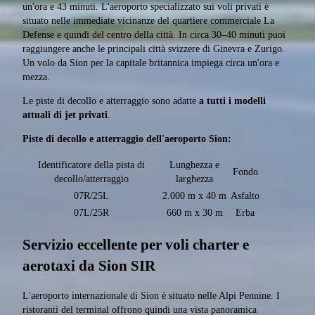
un'ora e 43 minuti. L'aeroporto specializzato sui voli privati è
situato nelle immediate vicinanze del quartiere commerciale La
Defense e quindi del centro della città. In circa 30–40 minuti puoi
raggiungere anche le principali città svizzere di Ginevra e Zurigo.
Un volo da Sion per la capitale britannica impiega circa un'ora e
mezza.
Le piste di decollo e atterraggio sono adatte
a tutti i modelli
attuali di jet privati
.
Piste di decollo e atterraggio dell'aeroporto Sion:
Identificatore della pista di
Lunghezza e
Fondo
decollo/atterraggio
larghezza
07R/25L
2.000 m x 40 m
Asfalto
07L/25R
660 m x 30 m
Erba
Servizio eccellente per voli charter e
aerotaxi da Sion SIR
L'aeroporto internazionale di Sion è situato nelle Alpi Pennine. I
ristoranti del terminal offrono quindi una vista panoramica