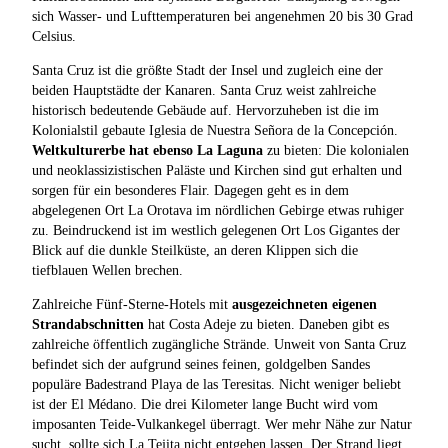
sich Wasser- und Lufttemperaturen bei angenehmen 20 bis 30 Grad
Celsius.
Santa Cruz ist die größte Stadt der Insel und zugleich eine der
beiden Hauptstädte der Kanaren. Santa Cruz weist zahlreiche
historisch bedeutende Gebäude auf. Hervorzuheben ist die im
Kolonialstil gebaute Iglesia de Nuestra Señora de la Concepción.
Weltkulturerbe hat ebenso La Laguna
zu bieten: Die kolonialen
und neoklassizistischen Paläste und Kirchen sind gut erhalten und
sorgen für ein besonderes Flair. Dagegen geht es in dem
abgelegenen Ort La Orotava im nördlichen Gebirge etwas ruhiger
zu. Beindruckend ist im westlich gelegenen Ort Los Gigantes der
Blick auf die dunkle Steilküste, an deren Klippen sich die
tiefblauen Wellen brechen.
Zahlreiche Fünf-Sterne-Hotels mit
ausgezeichneten eigenen
Strandabschnitten
hat Costa Adeje zu bieten. Daneben gibt es
zahlreiche öffentlich zugängliche Strände. Unweit von Santa Cruz
befindet sich der aufgrund seines feinen, goldgelben Sandes
populäre Badestrand Playa de las Teresitas. Nicht weniger beliebt
ist der El Médano. Die drei Kilometer lange Bucht wird vom
imposanten Teide-Vulkankegel überragt. Wer mehr Nähe zur Natur
sucht, sollte sich La Tejita nicht entgehen lassen. Der Strand liegt