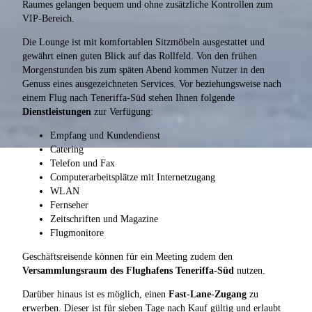
Raumes gelangen bequem und ohne zusätzliche Kontrollen zum
VIP-Bereich.
Die Lounge ist mit komfortablen Sitzmöbeln ausgestattet und
gewährt einen guten Blick auf das Rollfeld. Von den frühen
Morgenstunden bis zum späten Abend kommen Nutzer in den
Genuss eines ausgezeichneten Services. Vor beziehungsweise nach
einem Flug nach Teneriffa-Süd stehen Ihnen folgende
Dienstleistungen
zur Verfügung:
Empfang und Kundendienst
Catering
Telefon und Fax
Computerarbeitsplätze mit Internetzugang
WLAN
Fernseher
Zeitschriften und Magazine
Flugmonitore
Geschäftsreisende können für ein Meeting zudem den
Versammlungsraum des Flughafens Teneriffa-Süd
nutzen.
Darüber hinaus ist es möglich, einen
Fast-Lane-Zugang
zu
erwerben. Dieser ist für sieben Tage nach Kauf gültig und erlaubt