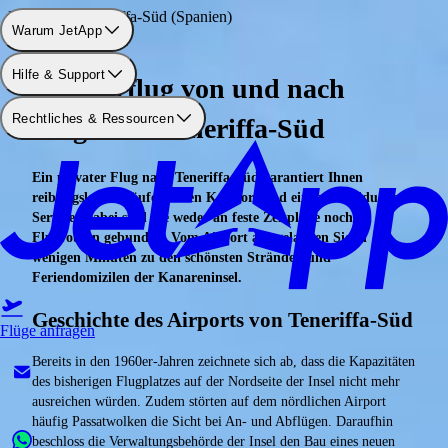
Flughafen: Teneriffa-Süd (Spanien)
Warum JetApp
Hilfe & Support
Charterflug von und nach
Rechtliches & Ressourcen
Flughafen Teneriffa-Süd
Ein privater Flug nach Teneriffa-Süd garantiert Ihnen
reibungslose Abläufe, hohen Komfort und einen individuellen
Service. Dabei sind Sie weder an feste Zeitpläne noch an
Flugrouten gebunden. Vom Airport aus gelangen Sie in
wenigen Minuten zu den schönsten Stränden und
Feriendomizilen der Kanareninsel.
Geschichte des Airports von Teneriffa-Süd
Flüge anfragen
Bereits in den 1960er-Jahren zeichnete sich ab, dass die Kapazitäten
des bisherigen Flugplatzes auf der Nordseite der Insel nicht mehr
ausreichen würden. Zudem störten auf dem nördlichen Airport
häufig Passatwolken die Sicht bei An- und Abflügen. Daraufhin
beschloss die Verwaltungsbehörde der Insel den Bau eines neuen