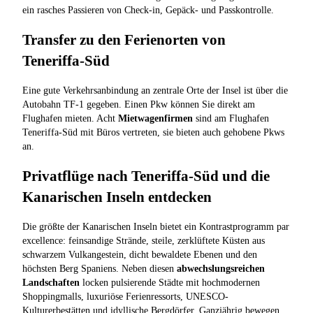
ein rasches Passieren von Check-in, Gepäck- und Passkontrolle.
Transfer zu den Ferienorten von
Teneriffa-Süd
Eine gute Verkehrsanbindung an zentrale Orte der Insel ist über die
Autobahn TF-1 gegeben. Einen Pkw können Sie direkt am
Flughafen mieten. Acht
Mietwagenfirmen
sind am Flughafen
Teneriffa-Süd mit Büros vertreten, sie bieten auch gehobene Pkws
an.
Privatflüge nach Teneriffa-Süd und die
Kanarischen Inseln entdecken
Die größte der Kanarischen Inseln bietet ein Kontrastprogramm par
excellence: feinsandige Strände, steile, zerklüftete Küsten aus
schwarzem Vulkangestein, dicht bewaldete Ebenen und den
höchsten Berg Spaniens. Neben diesen
abwechslungsreichen
Landschaften
locken pulsierende Städte mit hochmodernen
Shoppingmalls, luxuriöse Ferienressorts, UNESCO-
Kulturerbestätten und idyllische Bergdörfer. Ganzjährig bewegen