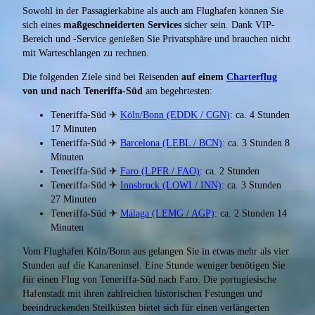
Sowohl in der Passagierkabine als auch am Flughafen können Sie
sich eines
maßgeschneiderten Services
sicher sein. Dank VIP-
Bereich und -Service genießen Sie Privatsphäre und brauchen nicht
mit Warteschlangen zu rechnen.
Die folgenden Ziele sind bei Reisenden
auf einem
Charterflug
von und nach Teneriffa-Süd
am begehrtesten:
Teneriffa-Süd ✈
Köln/Bonn (EDDK / CGN)
: ca. 4 Stunden
17 Minuten
Teneriffa-Süd ✈
Barcelona (LEBL / BCN)
: ca. 3 Stunden 8
Minuten
Teneriffa-Süd ✈
Faro (LPFR / FAO)
: ca. 2 Stunden
Teneriffa-Süd ✈
Innsbruck (LOWI / INN)
: ca. 3 Stunden
27 Minuten
Teneriffa-Süd ✈
Málaga (LEMG / AGP)
: ca. 2 Stunden 14
Minuten
Vom Flughafen Köln/Bonn aus gelangen Sie in etwas mehr als vier
Stunden auf die Kanareninsel. Eine Stunde weniger benötigen Sie
für einen Flug von Teneriffa-Süd nach Faro. Die portugiesische
Hafenstadt mit ihren zahlreichen historischen Festungen und
beeindruckenden Steilküsten bietet sich für einen verlängerten