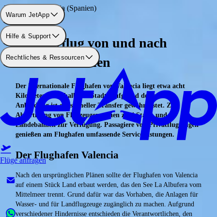
Flughafen: Valencia (Spanien)
Warum JetApp
Hilfe & Support
Charterflug von und nach
Rechtliches & Ressourcen
Valencia buchen
Der internationale Flughafen von Valencia liegt etwa acht
Kilometer außerhalb der Stadt. Aufgrund der guten
Anbindung ist ein schneller Transfer gewährleistet. Zur
Abfertigung von Flugzeugen stehen zwei Start- und
Landebahnen zur Verfügung. Passagiere von Privatflugzeugen
genießen am Flughafen umfassende Serviceleistungen.
Der Flughafen Valencia
Flüge anfragen
Nach den ursprünglichen Plänen sollte der Flughafen von Valencia
auf einem Stück Land erbaut werden, das den See La Albufera vom
Mittelmeer trennt. Grund dafür war das Vorhaben, die Anlagen für
Wasser- und für Landflugzeuge zugänglich zu machen. Aufgrund
verschiedener Hindernisse entschieden die Verantwortlichen, den