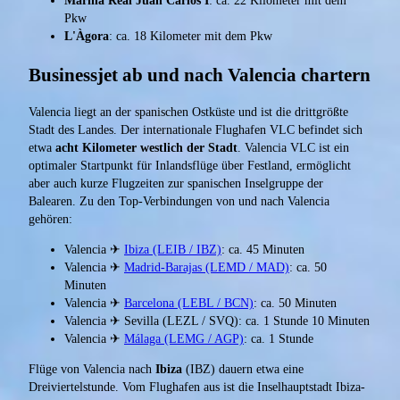
Marina Real Juan Carlos I
: ca. 22 Kilometer mit dem
Pkw
L'Àgora
: ca. 18 Kilometer mit dem Pkw
Businessjet ab und nach Valencia chartern
Valencia liegt an der spanischen Ostküste und ist die drittgrößte
Stadt des Landes. Der internationale Flughafen VLC befindet sich
etwa
acht Kilometer westlich der Stadt
. Valencia VLC ist ein
optimaler Startpunkt für Inlandsflüge über Festland, ermöglicht
aber auch kurze Flugzeiten zur spanischen Inselgruppe der
Balearen. Zu den Top-Verbindungen von und nach Valencia
gehören:
Valencia ✈
Ibiza (LEIB / IBZ)
: ca. 45 Minuten
Valencia ✈
Madrid-Barajas (LEMD / MAD)
: ca. 50
Minuten
Valencia ✈
Barcelona (LEBL / BCN)
: ca. 50 Minuten
Valencia ✈ Sevilla (LEZL / SVQ): ca. 1 Stunde 10 Minuten
Valencia ✈
Málaga (LEMG / AGP)
: ca. 1 Stunde
Flüge von Valencia nach
Ibiza
(IBZ) dauern etwa eine
Dreiviertelstunde. Vom Flughafen aus ist die Inselhauptstadt Ibiza-