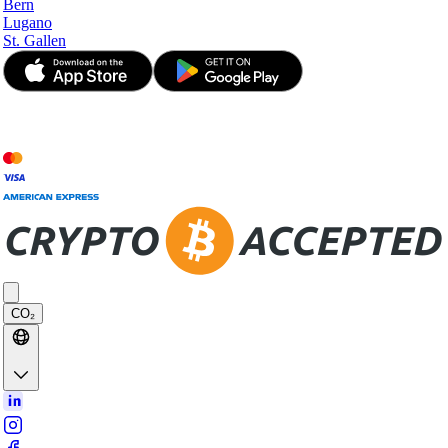
Bern
Lugano
St. Gallen
© JetApp 2017-2026
CO₂