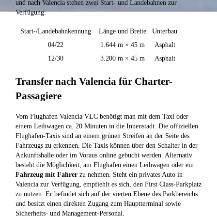
und nach Valencia stehen zwei Start- und Landebahnen zur
Verfügung:
Start-/Landebahnkennung
Länge und Breite
Unterbau
04/22
1.644 m × 45 m
Asphalt
12/30
3.200 m × 45 m
Asphalt
Transfer nach Valencia für Charter-
Passagiere
Vom Flughafen Valencia VLC benötigt man mit dem Taxi oder
einem Leihwagen ca. 20 Minuten in die Innenstadt. Die offiziellen
Flughafen-Taxis sind an einem grünen Streifen an der Seite des
Fahrzeugs zu erkennen. Die Taxis können über den Schalter in der
Ankunftshalle oder im Voraus online gebucht werden. Alternativ
besteht die Möglichkeit, am Flughafen einen Leihwagen oder ein
Fahrzeug mit Fahrer
zu nehmen. Steht ein privates Auto in
Valencia zur Verfügung, empfiehlt es sich, den First Class-Parkplatz
zu nutzen. Er befindet sich auf der vierten Ebene des Parkbereichs
und besitzt einen direkten Zugang zum Hauptterminal sowie
Sicherheits- und Management-Personal.