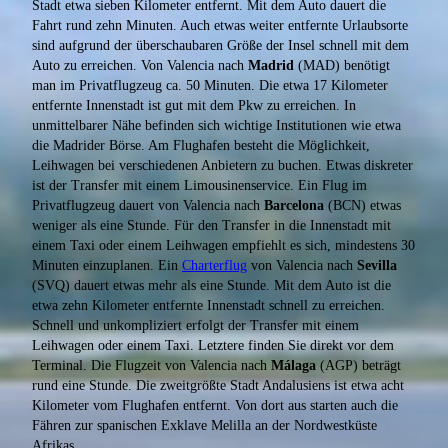
Stadt etwa sieben Kilometer entfernt. Mit dem Auto dauert die
Fahrt rund zehn Minuten. Auch etwas weiter entfernte Urlaubsorte
sind aufgrund der überschaubaren Größe der Insel schnell mit dem
Auto zu erreichen. Von Valencia nach
Madrid
(MAD) benötigt
man im Privatflugzeug ca. 50 Minuten. Die etwa 17 Kilometer
entfernte Innenstadt ist gut mit dem Pkw zu erreichen. In
unmittelbarer Nähe befinden sich wichtige Institutionen wie etwa
die Madrider Börse. Am Flughafen besteht die Möglichkeit,
Leihwagen bei verschiedenen Anbietern zu buchen. Etwas diskreter
ist der Transfer mit einem Limousinenservice. Ein Flug im
Privatflugzeug dauert von Valencia nach
Barcelona
(BCN) etwas
weniger als eine Stunde. Für den Transfer in die Innenstadt mit
einem Taxi oder einem Leihwagen empfiehlt es sich, mindestens 30
Minuten einzuplanen. Ein
Charterflug
von Valencia nach
Sevilla
(SVQ) dauert etwas mehr als eine Stunde. Mit dem Auto ist die
etwa zehn Kilometer entfernte Innenstadt schnell zu erreichen.
Schnell und unkompliziert erfolgt der Transfer mit einem
Leihwagen oder einem Taxi. Letztere finden Sie direkt vor dem
Terminal. Die Flugzeit von Valencia nach
Málaga
(AGP) beträgt
rund eine Stunde. Die zweitgrößte Stadt Andalusiens ist etwa acht
Kilometer vom Flughafen entfernt. Von dort aus starten auch die
Fähren zur spanischen Exklave Melilla an der Nordwestküste
Afrikas.