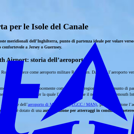
a per le Isole del Canale
te meridionali dell’Inghilterra, punto di partenza ideale per volare verso
 confortevole a Jersey o Guernsey.
 Airport: storia dell’aeroporto
Royal Air Force come aeroporto militare RAF Hurn. Dal 1944 l’aeroporto venne
mouth e si sviluppò velocemente come aeroporto regionale e come punto di part
mediterranea, ragione per la quale l’aeroporto prese il nome di Bournemouth Int
altri anche dell’
aeroporto di Manchester (EGCC / MAN)
, prese in gestione l
’aeroporto è dotato di una
autorizzazione per atterraggi in condizioni metere