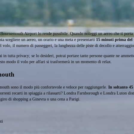
al Bournemouth Airport lo rende possibile. Quando noleggi un aereo che ti port
sta scegliere un aereo, un orario e una meta e presentarti
15 minuti prima del 
l volo, il numero di passeggeri, la lunghezza delle piste di decollo e atterraggi
 in tutta privacy; se lo desideri, potrai portare tante persone quante ne ammette
esto modo il volo per affari si trasformerà in un momento di relax.
emouth
emouth sono il modo più confortevole e veloce per raggiungerle.
In soltanto 4
rresti recarti in spiaggia a rilassarti? Londra Farnborough e Londra Luton di
giro di shopping a Ginevra o una cena a Parigi.
ti