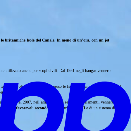
 le britanniche Isole del Canale. In meno di un’ora, con un jet
 utilizzato anche per scopi civili. Dal 1951 negli hangar vennero
enza per voli da Bournemouth verso le Isole del Canale britanniche. Nel
ernational Airport.
’aeroporto. Nel 2007, nell’ambito di una serie di ampliamenti, vennero
ologiche sfavorevoli secondo la categoria CAT III
e di un sistema di