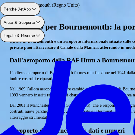
Aeroporto: Bournemouth (Regno Unito)
Perché JetApp
Aiuto & Supporto
Volo da o per Bournemouth: la port
Legale & Risorse
Quello di Bournemouth è un aeroporto internazionale situato sulle cos
privato puoi attraversare il Canale della Manica, atterrando in modo
Dall’aeroporto della RAF Hurn a Bournemouth
L’odierno aeroporto di Bournemouth fu messo in funzione nel 1941 dalla 
inoltre costruiti e riparati aerei.
Nel 1969 l’allora aeroporto militare cambiò nome in aeroporto di Bourne
1993 vennero inseriti regolari voli charter da Bournemouth verso l’area 
Dal 2001 il Manchester Airports Group (MAG), che è responsabile tra gli 
costruiti nuovi parcheggi e rinnovati il piazzale e il terminal. Dal 2009 l
atterraggio strumentale (ILS).
Aeroporto di Bournemouth: dati e numeri