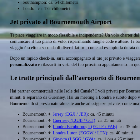
Southampton: ca. 54 chilometri
Londra: ca. 172 chilometri
Jet privato al Bournemouth Airport
Ti piace viaggiare in modo flessibile e indipendente? Un volo charter d
comunicare il tuo piano di volo, risparmiando lunghe code e attese. Ti ba
viaggio è scelto a seconda di diversi fattori, come ad esempio la durata de
Dopo un rapido check-in, sarai accompagnato al tuo jet privato e viaggerai
personalizzato
e rilassarti in vista del tuo prossimo appuntamento: in qu
Le tratte principali dall’aeroporto di Bourn
Hai partner commerciali nelle Isole del Canale? I voli privati per Bourn
minuti ti separano da Guernsey. Hai un meeting a Londra e subito dopo vo
Bournemouth si presta naturalmente anche ad esigenze private, come una 
Bournemouth ✈
Jersey (EGJJ / JER)
: ca. 45 minuti
Bournemouth ✈
Guernsey (EGJB / GCI)
: ca. 35 minuti
Bournemouth ✈
Londra Farnborough (EGLF / FAB)
: ca. 35 minu
Bournemouth ✈
Londra Luton (EGGW / LTN)
: ca. 40 minuti
Bournemouth ✈
Ginevra (LSGG / GVA)
: ca. 1 ora e 25 minuti