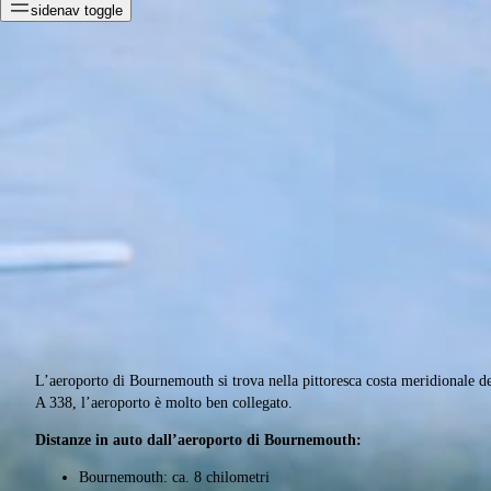
sidenav toggle
L’aeroporto di Bournemouth si trova nella pittoresca costa meridionale del
A 338, l’aeroporto è molto ben collegato.
Distanze in auto dall’aeroporto di Bournemouth:
Bournemouth: ca. 8 chilometri