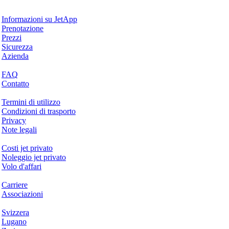
Perché JetApp
Informazioni su JetApp
Prenotazione
Prezzi
Sicurezza
Azienda
Aiuto & Supporto
FAQ
Contatto
Questioni legali
Termini di utilizzo
Condizioni di trasporto
Privacy
Note legali
Servizi & Informazioni
Costi jet privato
Noleggio jet privato
Volo d'affari
Azienda
Carriere
Associazioni
Hotspots
Svizzera
Lugano