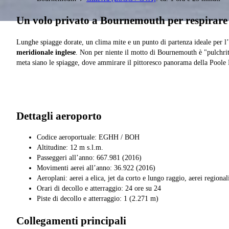
Un volo privato a Bournemouth per respirare l
Lunghe spiagge dorate, un clima mite e un punto di partenza ideale per l
meridionale inglese
. Non per niente il motto di Bournemouth è "pulchritu
meta siano le spiagge, dove ammirare il pittoresco panorama della Poole
Dettagli aeroporto
Codice aeroportuale: EGHH / BOH
Altitudine: 12 m s.l.m.
Passeggeri all’anno: 667.981 (2016)
Movimenti aerei all’anno: 36.922 (2016)
Aeroplani: aerei a elica, jet da corto e lungo raggio, aerei regional
Orari di decollo e atterraggio: 24 ore su 24
Piste di decollo e atterraggio: 1 (2.271 m)
Collegamenti principali