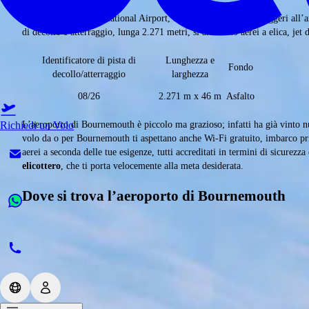
Il Bournemouth International Airport, con i suoi 667.981 passeggeri all’
di decollo e atterraggio, lunga 2.271 metri, si alternano aerei a elica, jet
Identificatore di pista di
Lunghezza e
Fondo
decollo/atterraggio
larghezza
08/26
2.271 m x 46 m
Asfalto
L’aeroporto di Bournemouth è piccolo ma grazioso; infatti ha già vinto nu
Richiedi un Volo
volo da o per Bournemouth ti aspettano anche Wi-Fi gratuito, imbarco prior
aerei a seconda delle tue esigenze, tutti accreditati in termini di sicure
elicottero
, che ti porta velocemente alla meta desiderata.
Dove si trova l’aeroporto di Bournemouth