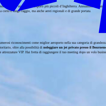
anno(2016), è uno degli aeroporti più piccoli d’Inghilterra. Annualmente trans
 da corto e lungo raggio, ma anche aerei regionali e di grande portata.
merosi riconoscimenti come miglior aeroporto nella sua categoria di grandezza. A
itario, oltre alla possibilità di
noleggiare un jet privato presso il Bournem
zza e attrezzature VIP. Hai fretta di raggiungere il tuo meeting dopo un volo bu