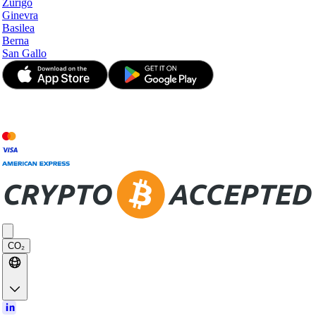
Zurigo
Ginevra
Basilea
Berna
San Gallo
© JetApp 2017-2026
CO₂