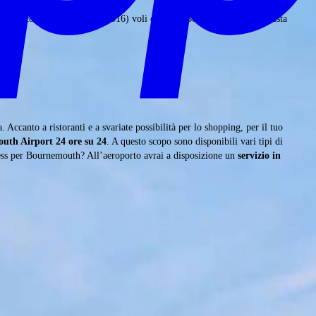
itano poco meno di 37.000 (2016) voli da o per Bournemouth. Sulla pista
ccanto a ristoranti e a svariate possibilità per lo shopping, per il tuo
outh Airport 24 ore su 24
. A questo scopo sono disponibili vari tipi di
siness per Bournemouth? All’aeroporto avrai a disposizione un
servizio in